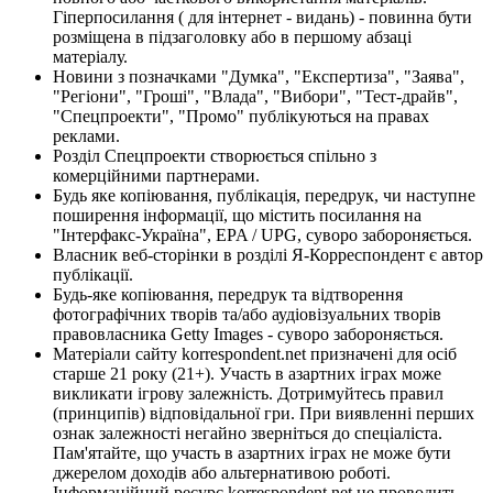
Гіперпосилання ( для інтернет - видань) - повинна бути
розміщена в підзаголовку або в першому абзаці
матеріалу.
Новини з позначками "Думка", "Експертиза", "Заява",
"Регіони", "Гроші", "Влада", "Вибори", "Тест-драйв",
"Спецпроекти", "Промо" публікуються на правах
реклами.
Розділ Спецпроекти створюється спільно з
комерційними партнерами.
Будь яке копіювання, публікація, передрук, чи наступне
поширення інформації, що містить посилання на
"Інтерфакс-Україна", EPA / UPG, суворо забороняється.
Власник веб-сторінки в розділі Я-Корреспондент є автор
публікації.
Будь-яке копіювання, передрук та відтворення
фотографічних творів та/або аудіовізуальних творів
правовласника Getty Images - суворо забороняється.
Матеріали сайту korrespondent.net призначені для осіб
старше 21 року (21+). Участь в азартних іграх може
викликати ігрову залежність. Дотримуйтесь правил
(принципів) відповідальної гри. При виявленні перших
ознак залежності негайно зверніться до спеціаліста.
Пам'ятайте, що участь в азартних іграх не може бути
джерелом доходів або альтернативою роботі.
Інформаційний ресурс korrespondent.net не проводить