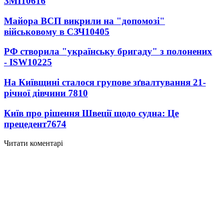
ЗМІ
10616
Майора ВСП викрили на "допомозі"
військовому в СЗЧ
10405
РФ створила "українську бригаду" з полонених
- ISW
10225
На Київщині сталося групове зґвалтування 21-
річної дівчини
7810
Київ про рішення Швеції щодо судна: Це
прецедент
7674
Читати коментарі