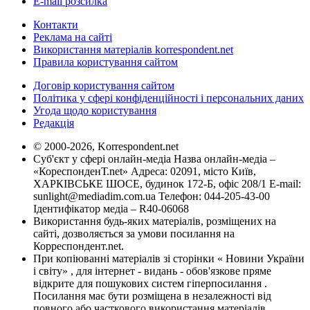
E-mail розсилка
Контакти
Реклама на сайті
Використання матеріалів korrespondent.net
Правила користування сайтом
Договір користування сайтом
Політика у сфері конфіденційності і персональних даних
Угода щодо користування
Редакція
© 2000-2026, Korrespondent.net
Суб'єкт у сфері онлайн-медіа Назва онлайн-медіа –
«КореспонденТ.net» Адреса: 02091, місто Київ,
ХАРКІВСЬКЕ ШОСЕ, будинок 172-Б, офіс 208/1 E-mail:
sunlight@mediadim.com.ua
Телефон: 044-205-43-00
Ідентифікатор медіа – R40-06068
Використання будь-яких матеріалів, розміщених на
сайті, дозволяється за умови посилання на
Корреспондент.net.
При копіюванні матеріалів зі сторінки « Новини України
і світу» , для інтернет - видань - обов'язкове пряме
відкрите для пошукових систем гіперпосилання .
Посилання має бути розміщена в незалежності від
повного або часткового використання матеріалів.