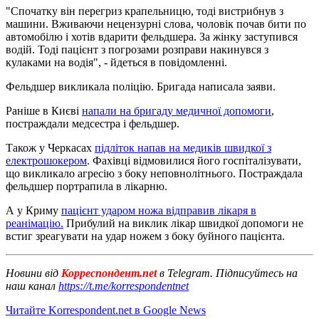
"Спочатку він перегриз крапельницю, тоді вистрибнув з
машини. Вживаючи нецензурні слова, чоловік почав бити по
автомобілю і хотів вдарити фельдшера. За жінку заступився
водій. Тоді пацієнт з погрозами розправи накинувся з
кулаками на водія", - йдеться в повідомленні.
Фельдшер викликала поліцію. Бригада написала заяви.
Раніше в Києві
напали на бригаду медичної допомоги
,
постраждали медсестра і фельдшер.
Також у Черкасах
підліток напав на медиків швидкої з
електрошокером
. Фахівці відмовилися його госпіталізувати,
що викликало агресію з боку неповнолітнього. Постраждала
фельдшер портрапила в лікарню.
А у Криму
пацієнт ударом ножа відправив лікаря в
реанімацію.
Прибулий на виклик лікар швидкої допомоги не
встиг зреагувати на удар ножем з боку буйного пацієнта.
Новини від
Корреспондент.net
в Telegram. Підписуйтесь на
наш канал
https://t.me/korrespondentnet
Читайте Korrespondent.net в Google News