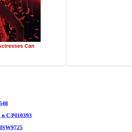
548
 в СЗЧ
10393
 ISW
9725