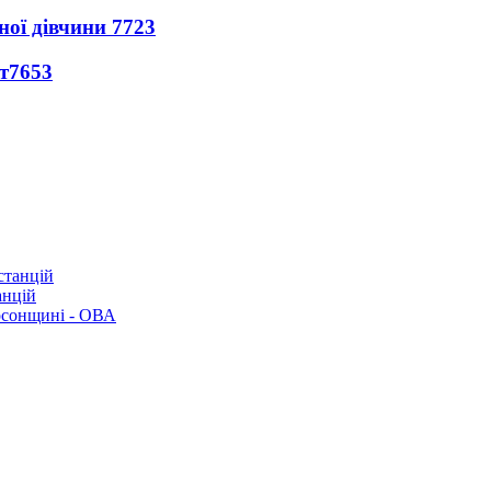
ної дівчини
7723
т
7653
анцій
рсонщині - ОВА