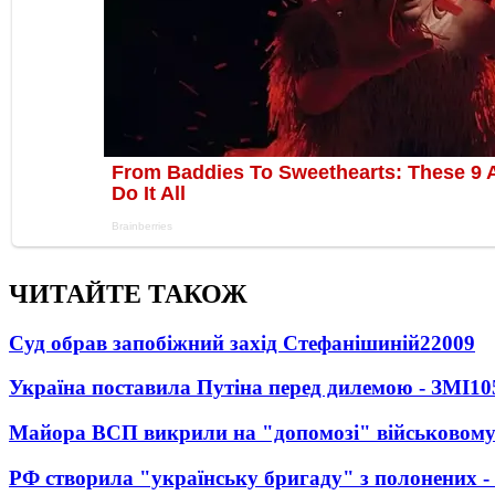
ЧИТАЙТЕ ТАКОЖ
Суд обрав запобіжний захід Стефанішиній
22009
Україна поставила Путіна перед дилемою - ЗМІ
10
Майора ВСП викрили на "допомозі" військовому
РФ створила "українську бригаду" з полонених -