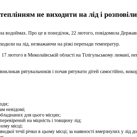
еплінням не виходити на лід і розповіли
на водоймах. Про це в понеділок, 22 лютого, повідомила Держав
ходили на лід, незважаючи на різкі перепади температур.
7 лютого в Миколаївській області на Тілігульському лимані, непо
викликав рятувальників і почав рятувати дітей самостійно, вико
оди;
ам невідомі;
обладнаних для цього місцях;
перевірений на міцність і товщину лід;
ному місці;
швидкої течії річки в цьому місці; за наявності вмерзнулих у лід 
я;