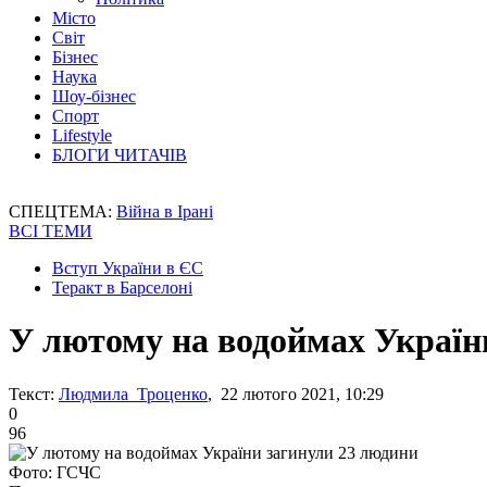
Місто
Світ
Бізнес
Наука
Шоу-бізнес
Спорт
Lifestyle
БЛОГИ ЧИТАЧІВ
СПЕЦТЕМА:
Війна в Ірані
ВСІ ТЕМИ
Вступ України в ЄС
Теракт в Барселоні
У лютому на водоймах Україн
Текст:
Людмила Троценко
, 22 лютого 2021, 10:29
0
96
Фото: ГСЧС