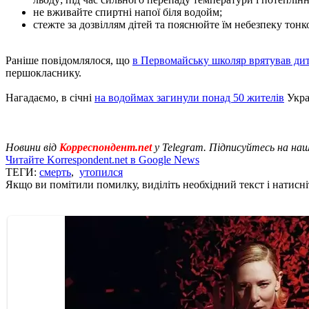
не вживайте спиртні напої біля водойм;
стежте за дозвіллям дітей та пояснюйте їм небезпеку тонк
Раніше повідомлялося, що
в Первомайську школяр врятував дит
першокласнику.
Нагадаємо, в січні
на водоймах загинули понад 50 жителів
Укра
Новини від
Корреспондент.net
у Telegram. Підписуйтесь на на
Читайте Korrespondent.net в Google News
ТЕГИ:
смерть
,
утопился
Якщо ви помітили помилку, виділіть необхідний текст і натисніт