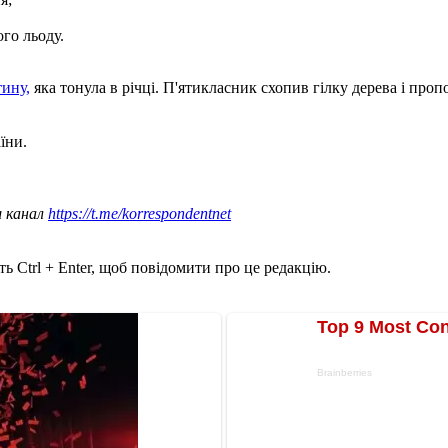
ого льоду.
ину,
яка тонула в річці. П'ятикласник схопив гілку дерева і проп
їни.
ш канал
https://t.me/korrespondentnet
ь Ctrl + Enter, щоб повідомити про це редакцію.