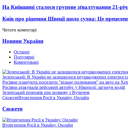
На Київщині сталося групове зґвалтування 21-річ
Київ про рішення Швеції щодо судна: Це прецеден
Читати коментарі
Новини України
Останні
Популярні
Коментовані
Зеленський: В Україні не залишилося неушкоджених електрост
Росіяни планують посилити "вільне полювання" на авто на Хе
Росіяни атакували рейсовий автобус у Нікополі: загинув водій
Зеленський розповів про розмову з Вучичем
Сюжет
Вторгнення Росії в Україну. Онлайн
Сюжети
Вторгнення Росії в Україну. Онлайн