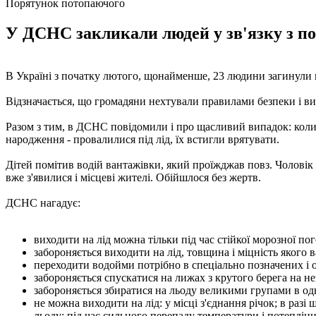
Порятунок потопаючого
У ДСНС закликали людей у зв'язку з пот
В Україні з початку лютого, щонайменше, 23 людини загинули 
Відзначається, що громадяни нехтували правилами безпеки і ви
Разом з тим, в ДСНС повідомили і про щасливий випадок: коли 1
народження - провалилися під лід, їх встигли врятувати.
Дітей помітив водій вантажівки, який проїжджав повз. Чоловік 
вже з'явилися і місцеві жителі. Обійшлося без жертв.
ДСНС нагадує:
виходити на лід можна тільки під час стійкої морозної пог
забороняється виходити на лід, товщина і міцність якого в
переходити водойми потрібно в спеціально позначених і 
забороняється спускатися на лижах з крутого берега на не
забороняється збиратися на льоду великими групами в од
не можна виходити на лід: у місці з'єднання річок; в разі 
льоду; під час сильного перепаду температури і потеплінн