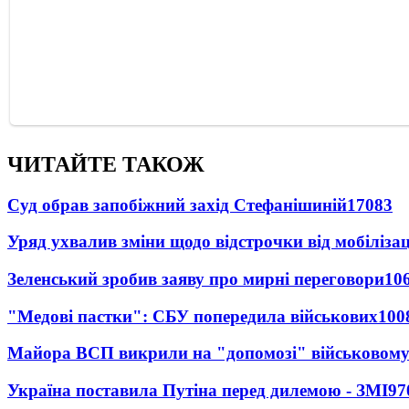
ЧИТАЙТЕ ТАКОЖ
Суд обрав запобіжний захід Стефанішиній
17083
Уряд ухвалив зміни щодо відстрочки від мобілізац
Зеленський зробив заяву про мирні переговори
10
"Медові пастки": СБУ попередила військових
100
Майора ВСП викрили на "допомозі" військовому
Україна поставила Путіна перед дилемою - ЗМІ
97