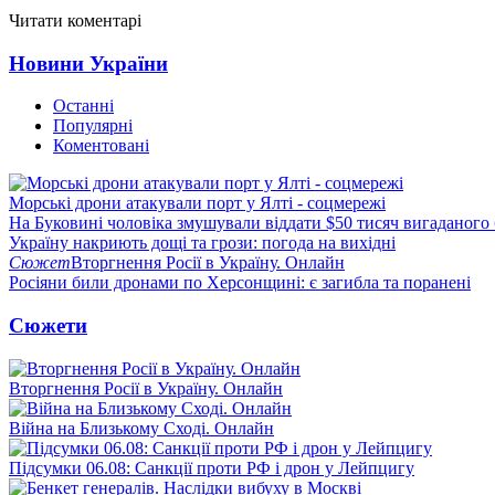
Читати коментарі
Новини України
Останні
Популярні
Коментовані
Морські дрони атакували порт у Ялті - соцмережі
На Буковині чоловіка змушували віддати $50 тисяч вигаданого
Україну накриють дощі та грози: погода на вихідні
Сюжет
Вторгнення Росії в Україну. Онлайн
Росіяни били дронами по Херсонщині: є загибла та поранені
Сюжети
Вторгнення Росії в Україну. Онлайн
Війна на Близькому Сході. Онлайн
Підсумки 06.08: Санкції проти РФ і дрон у Лейпцигу