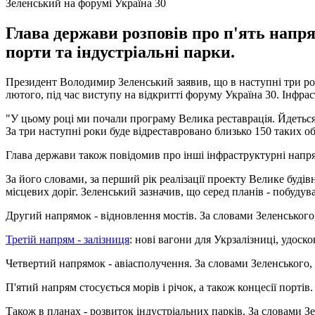
Зеленський на форумі Україна 30
Глава держави розповів про п'ять напря
порти та індустріальні парки.
Президент Володимир Зеленський заявив, що в наступні три роки 
лютого, під час виступу на відкритті форуму Україна 30. Інфра
"У цьому році ми почали програму Велика реставрація. Йдеться 
За три наступні роки буде відреставровано близько 150 таких об'
Глава держави також повідомив про інші інфраструктурні напр
За його словами, за перший рік реалізації проекту Велике будівн
місцевих доріг. Зеленський зазначив, що серед планів - побудув
Другий напрямок - відновлення мостів. За словами Зеленського, 
Третій напрям - залізниця
: нові вагони для Укрзалізниці, удоск
Четвертий напрямок - авіасполучення. За словами Зеленського, 
П'ятий напрям стосується морів і річок, а також концесії порт
Також в планах - розвиток індустріальних парків. За словами Зеле