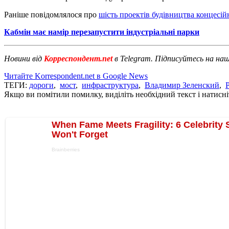
Раніше повідомлялося про
шість проектів будівництва концесій
Кабмін має намір перезапустити індустріальні парки
Новини від
Корреспондент.net
в Telegram. Підписуйтесь на на
Читайте Korrespondent.net в Google News
ТЕГИ:
дороги
,
мост
,
инфраструктура
,
Владимир Зеленский
,
Якщо ви помітили помилку, виділіть необхідний текст і натисніт