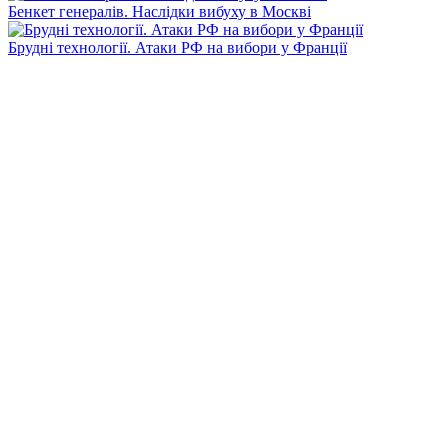
Бенкет генералів. Наслідки вибуху в Москві
Брудні технології. Атаки РФ на вибори у Франції