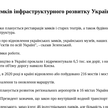
мків інфраструктурного розвитку Україн
планується реставрація замків і старих театрів, а також будівниц
структура.
про відновлення українських замків, українських музеїв, наших 
єктів по всій Україні", - сказав Зеленський.
ямки роботи.
ицтво в Україні проклали і відремонтували 6,5 тис. км доріг, з ни
ати об'їзну дорогу навколо Києва.
в 2020 році в країні відновлено або побудовано 216 мостів і мос
оналення та оновлення маршрутів.
планується розвиток регіональних аеропортів в 16 містах України
ів. Президент зазначив, що закон про внутрішній водний транспо
нського, зараз існує 46 індустріальних парків, але більшість з ни