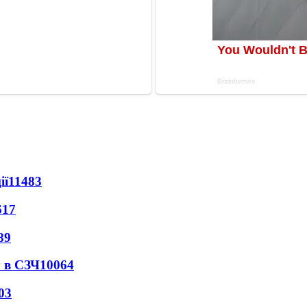
ії
11483
617
89
 в СЗЧ
10064
03