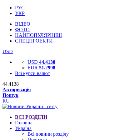
РУС
УКР
ВІДЕО
ФОТО
НАЙПОПУЛЯРНІШІ
СПЕЦПРОЕКТИ
USD
USD
44.4138
EUR
51.2998
Всі курси валют
44.4138
Авторизація
Пошук
RU
ВСІ РОЗДІЛИ
Головна
Україна
Всі новини розділу
Політика