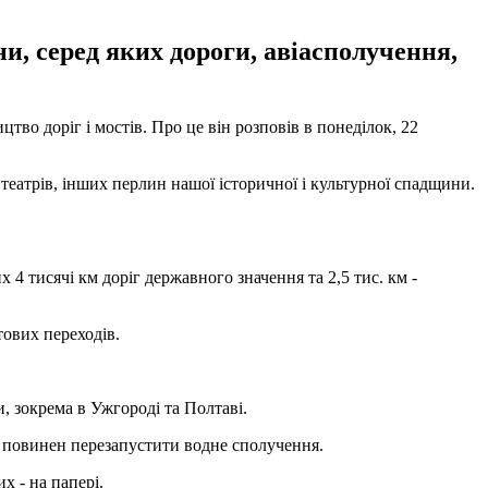
и, серед яких дороги, авіасполучення,
тво доріг і мостів. Про це він розповів в понеділок, 22
театрів, інших перлин нашої історичної і культурної спадщини.
х 4 тисячі км доріг державного значення та 2,5 тис. км -
тових переходів.
, зокрема в Ужгороді та Полтаві.
рт повинен перезапустити водне сполучення.
х - на папері.