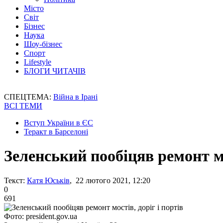
Місто
Світ
Бізнес
Наука
Шоу-бізнес
Спорт
Lifestyle
БЛОГИ ЧИТАЧІВ
СПЕЦТЕМА:
Війна в Ірані
ВСІ ТЕМИ
Вступ України в ЄС
Теракт в Барселоні
Зеленський пообіцяв ремонт мо
Текст:
Катя Юськів
, 22 лютого 2021, 12:20
0
691
Фото: president.gov.ua