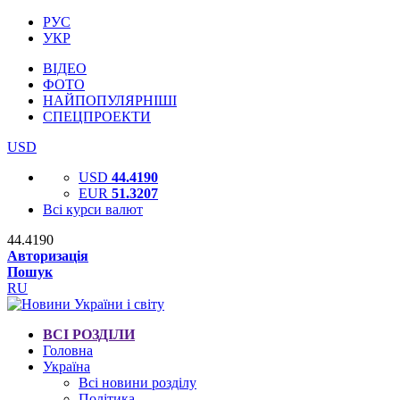
РУС
УКР
ВІДЕО
ФОТО
НАЙПОПУЛЯРНІШІ
СПЕЦПРОЕКТИ
USD
USD
44.4190
EUR
51.3207
Всі курси валют
44.4190
Авторизація
Пошук
RU
ВСІ РОЗДІЛИ
Головна
Україна
Всі новини розділу
Політика