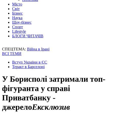
Місто
Світ
Бізнес
Наука
Шоу-бізнес
Спорт
Lifestyle
БЛОГИ ЧИТАЧІВ
СПЕЦТЕМА:
Війна в Ірані
ВСІ ТЕМИ
Вступ України в ЄС
Теракт в Барселоні
У Борисполі затримали топ-
фігуранта у справі
Приватбанку -
джерело
Ексклюзив