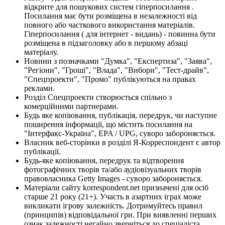
відкрите для пошукових систем гіперпосилання .
Посилання має бути розміщена в незалежності від
повного або часткового використання матеріалів.
Гіперпосилання ( для інтернет - видань) - повинна бути
розміщена в підзаголовку або в першому абзаці
матеріалу.
Новини з позначками "Думка", "Експертиза", "Заява",
"Регіони", "Гроші", "Влада", "Вибори", "Тест-драйв",
"Спецпроекти", "Промо" публікуються на правах
реклами.
Розділ Спецпроекти створюється спільно з
комерційними партнерами.
Будь яке копіювання, публікація, передрук, чи наступне
поширення інформації, що містить посилання на
"Інтерфакс-Україна", EPA / UPG, суворо забороняється.
Власник веб-сторінки в розділі Я-Корреспондент є автор
публікації.
Будь-яке копіювання, передрук та відтворення
фотографічних творів та/або аудіовізуальних творів
правовласника Getty Images - суворо забороняється.
Матеріали сайту korrespondent.net призначені для осіб
старше 21 року (21+). Участь в азартних іграх може
викликати ігрову залежність. Дотримуйтесь правил
(принципів) відповідальної гри. При виявленні перших
ознак залежності негайно зверніться до спеціаліста.