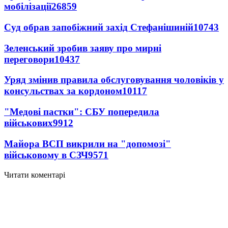
мобілізації
26859
Суд обрав запобіжний захід Стефанішиній
10743
Зеленський зробив заяву про мирні
переговори
10437
Уряд змінив правила обслуговування чоловіків у
консульствах за кордоном
10117
"Медові пастки": СБУ попередила
військових
9912
Майора ВСП викрили на "допомозі"
військовому в СЗЧ
9571
Читати коментарі