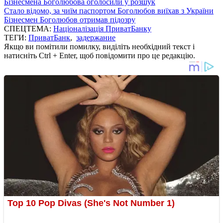
Бізнесмена Боголюбова оголосили у розшук
Стало відомо, за чиїм паспортом Боголюбов виїхав з України
Бізнесмен Боголюбов отримав підозру
СПЕЦТЕМА:
Націоналізація ПриватБанку
ТЕГИ:
ПриватБанк
,
задержание
Якщо ви помітили помилку, виділіть необхідний текст і
натисніть Ctrl + Enter, щоб повідомити про це редакцію.