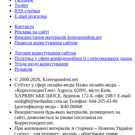
Twitter
RSS-стрічки
E-mail розсилка
Контакти
Реклама на сайті
Використання матеріалів korrespondent.net
Правила користування сайтом
Договір користування сайтом
Політика у сфері конфіденційності і персональних даних
Угода щодо користування
Редакція
© 2000-2026, Korrespondent.net
Суб'єкт у сфері онлайн-медіа Назва онлайн-медіа –
«КореспонденТ.net» Адреса: 02091, місто Київ,
ХАРКІВСЬКЕ ШОСЕ, будинок 172-Б, офіс 208/1 E-mail:
sunlight@mediadim.com.ua
Телефон: 044-205-43-00
Ідентифікатор медіа – R40-06068
Використання будь-яких матеріалів, розміщених на
сайті, дозволяється за умови посилання на
Корреспондент.net.
При копіюванні матеріалів зі сторінки « Новини України
і світу» , для інтернет - видань - обов'язкове пряме