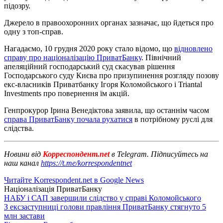
підозру.
Джерело в правоохоронних органах зазначає, що йдеться про
одну з топ-справ.
Нагадаємо, 10 грудня 2020 року стало відомо, що
відновлено
справу про націоналізацію ПриватБанку
. Північний
апеляційний господарський суд скасував рішення
Господарського суду Києва про призупинення розгляду позову
екс-власників Приватбанку Ігоря Коломойського і Triantal
Investments про повернення їм акцій.
Генпрокурор Ірина Венедіктова заявила, що останнім часом
справа ПриватБанку почала рухатися
в потрібному руслі для
слідства.
Новини від
Корреспондент.net
в Telegram. Підписуйтесь на
наш канал
https://t.me/korrespondentnet
Читайте Korrespondent.net в Google News
Націоналізація ПриватБанку
НАБУ і САП завершили слідство у справі Коломойського
З ексзаступниці голови правління ПриватБанку стягнуто 5
млн застави