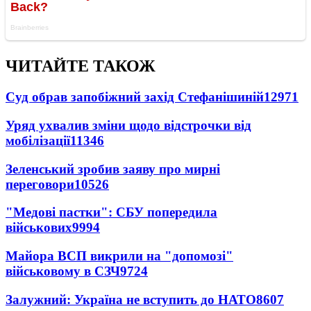
ЧИТАЙТЕ ТАКОЖ
Суд обрав запобіжний захід Стефанішиній
12971
Уряд ухвалив зміни щодо відстрочки від
мобілізації
11346
Зеленський зробив заяву про мирні
переговори
10526
"Медові пастки": СБУ попередила
військових
9994
Майора ВСП викрили на "допомозі"
військовому в СЗЧ
9724
Залужний: Україна не вступить до НАТО
8607