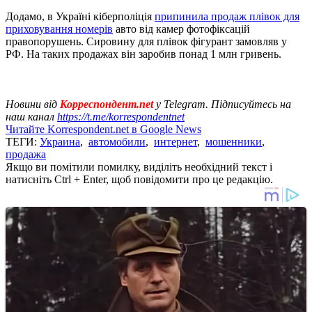
Додамо, в Україні кіберполіція
припинила продаж плівок для
приховування номерів
авто від камер фотофіксацій
правопорушень. Сировину для плівок фігурант замовляв у
РФ. На таких продажах він заробив понад 1 млн гривень.
Новини від
Корреспондент.net
у Telegram. Підписуйтесь на
наш канал
https://t.me/korrespondentnet
Читайте Korrespondent.net в Google News
ТЕГИ:
Украина
,
автомобили
,
интернет
,
мошенники
,
продажа
Якщо ви помітили помилку, виділіть необхідний текст і
натисніть Ctrl + Enter, щоб повідомити про це редакцію.