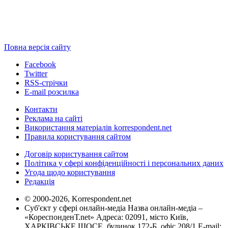
Повна версія сайту
Facebook
Twitter
RSS-стрічки
E-mail розсилка
Контакти
Реклама на сайті
Використання матеріалів korrespondent.net
Правила користування сайтом
Договір користування сайтом
Політика у сфері конфіденційності і персональних даних
Угода щодо користування
Редакція
© 2000-2026, Korrespondent.net
Суб'єкт у сфері онлайн-медіа Назва онлайн-медіа –
«КореспонденТ.net» Адреса: 02091, місто Київ,
ХАРКІВСЬКЕ ШОСЕ, будинок 172-Б, офіс 208/1 E-mail: