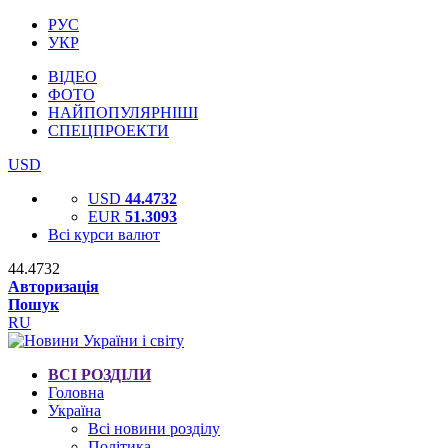
РУС
УКР
ВІДЕО
ФОТО
НАЙПОПУЛЯРНІШІ
СПЕЦПРОЕКТИ
USD
USD
44.4732
EUR
51.3093
Всі курси валют
44.4732
Авторизація
Пошук
RU
ВСІ РОЗДІЛИ
Головна
Україна
Всі новини розділу
Політика