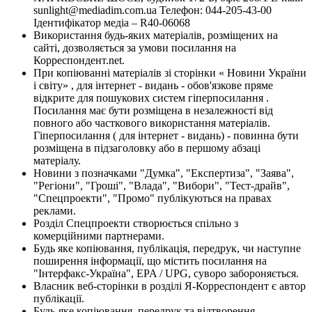
sunlight@mediadim.com.ua
Телефон: 044-205-43-00
Ідентифікатор медіа – R40-06068
Використання будь-яких матеріалів, розміщених на
сайті, дозволяється за умови посилання на
Корреспондент.net.
При копіюванні матеріалів зі сторінки « Новини України
і світу» , для інтернет - видань - обов'язкове пряме
відкрите для пошукових систем гіперпосилання .
Посилання має бути розміщена в незалежності від
повного або часткового використання матеріалів.
Гіперпосилання ( для інтернет - видань) - повинна бути
розміщена в підзаголовку або в першому абзаці
матеріалу.
Новини з позначками "Думка", "Експертиза", "Заява",
"Регіони", "Гроші", "Влада", "Вибори", "Тест-драйв",
"Спецпроекти", "Промо" публікуються на правах
реклами.
Розділ Спецпроекти створюється спільно з
комерційними партнерами.
Будь яке копіювання, публікація, передрук, чи наступне
поширення інформації, що містить посилання на
"Інтерфакс-Україна", EPA / UPG, суворо забороняється.
Власник веб-сторінки в розділі Я-Корреспондент є автор
публікації.
Будь-яке копіювання, передрук та відтворення