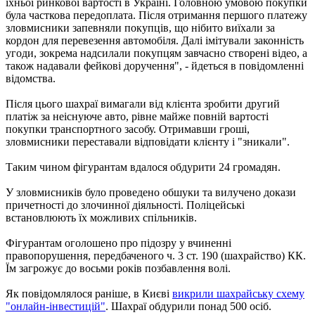
їхньої ринкової вартості в Україні. Головною умовою покупки
була часткова передоплата. Після отримання першого платежу
зловмисники запевняли покупців, що нібито виїхали за
кордон для перевезення автомобіля. Далі імітували законність
угоди, зокрема надсилали покупцям завчасно створені відео, а
також надавали фейкові доручення", - йдеться в повідомленні
відомства.
Після цього шахраї вимагали від клієнта зробити другий
платіж за неіснуюче авто, рівне майже повній вартості
покупки транспортного засобу. Отримавши гроші,
зловмисники переставали відповідати клієнту і "зникали".
Таким чином фігурантам вдалося обдурити 24 громадян.
У зловмисників було проведено обшуки та вилучено докази
причетності до злочинної діяльності. Поліцейські
встановлюють їх можливих спільників.
Фігурантам оголошено про підозру у вчиненні
правопорушення, передбаченого ч. 3 ст. 190 (шахрайство) КК.
Їм загрожує до восьми років позбавлення волі.
Як повідомлялося раніше, в Києві
викрили шахрайську схему
"онлайн-інвестицій"
. Шахраї обдурили понад 500 осіб.