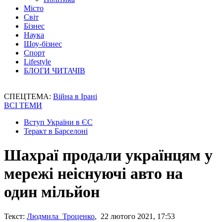
Місто
Світ
Бізнес
Наука
Шоу-бізнес
Спорт
Lifestyle
БЛОГИ ЧИТАЧІВ
СПЕЦТЕМА:
Війна в Ірані
ВСІ ТЕМИ
Вступ України в ЄС
Теракт в Барселоні
Шахраї продали українцям у
мережі неіснуючі авто на
один мільйон
Текст:
Людмила Троценко
, 22 лютого 2021, 17:53