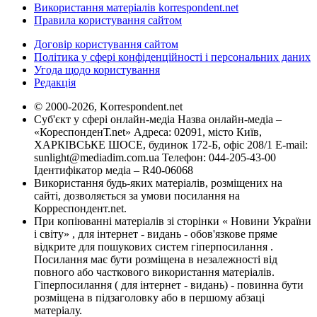
Використання матеріалів korrespondent.net
Правила користування сайтом
Договір користування сайтом
Політика у сфері конфіденційності і персональних даних
Угода щодо користування
Редакція
© 2000-2026, Korrespondent.net
Суб'єкт у сфері онлайн-медіа Назва онлайн-медіа –
«КореспонденТ.net» Адреса: 02091, місто Київ,
ХАРКІВСЬКЕ ШОСЕ, будинок 172-Б, офіс 208/1 E-mail:
sunlight@mediadim.com.ua
Телефон: 044-205-43-00
Ідентифікатор медіа – R40-06068
Використання будь-яких матеріалів, розміщених на
сайті, дозволяється за умови посилання на
Корреспондент.net.
При копіюванні матеріалів зі сторінки « Новини України
і світу» , для інтернет - видань - обов'язкове пряме
відкрите для пошукових систем гіперпосилання .
Посилання має бути розміщена в незалежності від
повного або часткового використання матеріалів.
Гіперпосилання ( для інтернет - видань) - повинна бути
розміщена в підзаголовку або в першому абзаці
матеріалу.