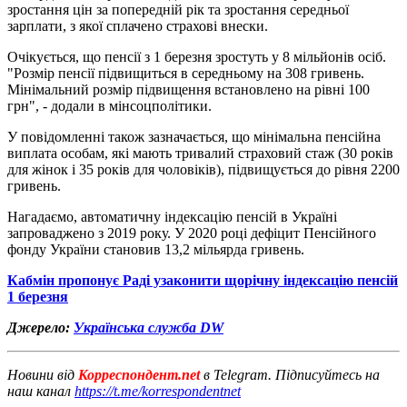
зростання цін за попередній рік та зростання середньої
зарплати, з якої сплачено страхові внески.
Очікується, що пенсії з 1 березня зростуть у 8 мільйонів осіб.
"Розмір пенсії підвищиться в середньому на 308 гривень.
Мінімальний розмір підвищення встановлено на рівні 100
грн", - додали в мінсоцполітики.
У повідомленні також зазначається, що мінімальна пенсійна
виплата особам, які мають тривалий страховий стаж (30 років
для жінок і 35 років для чоловіків), підвищується до рівня 2200
гривень.
Нагадаємо, автоматичну індексацію пенсій в Україні
запроваджено з 2019 року. У 2020 році дефіцит Пенсійного
фонду України становив 13,2 мільярда гривень.
Кабмін пропонує Раді узаконити щорічну індексацію пенсій
1 березня
Джерело:
Українська служба DW
Новини від
Корреспондент.net
в Telegram. Підписуйтесь на
наш канал
https://t.me/korrespondentnet