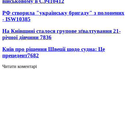
військовому в СЗЧ
10412
РФ створила "українську бригаду" з полонених
- ISW
10385
На Київщині сталося групове зґвалтування 21-
річної дівчини
7836
Київ про рішення Швеції щодо судна: Це
прецедент
7682
Читати коментарі