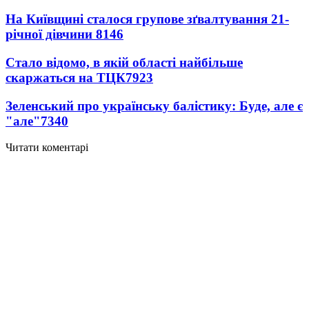
На Київщині сталося групове зґвалтування 21-
річної дівчини
8146
Стало відомо, в якій області найбільше
скаржаться на ТЦК
7923
Зеленський про українську балістику: Буде, але є
"але"
7340
Читати коментарі