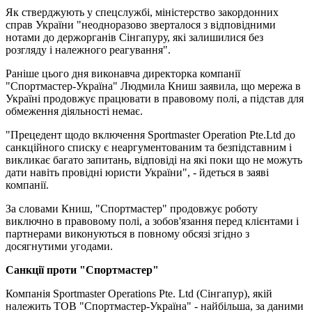
Як стверджують у спецслужбі, міністерство закордонних
справ України "неодноразово зверталося з відповідними
нотами до держорганів Сінгапуру, які залишилися без
розгляду і належного реагування".
Раніше цього дня виконавча директорка компанії
"Спортмастер-Україна" Людмила Книш заявила, що мережа в
Україні продовжує працювати в правовому полі, а підстав для
обмеження діяльності немає.
"Прецедент щодо включення Sportmaster Operation Pte.Ltd до
санкційного списку є неаргументованим та безпідставним і
викликає багато запитань, відповіді на які поки що не можуть
дати навіть провідні юристи України", - йдеться в заяві
компанії.
За словами Книш, "Спортмастер" продовжує роботу
виключно в правовому полі, а зобов'язання перед клієнтами і
партнерами виконуються в повному обсязі згідно з
досягнутими угодами.
Санкції проти "Спортмастер"
Компанія Sportmaster Operations Pte. Ltd (Сінгапур), якій
належить ТОВ "Спортмастер-Україна" - найбільша, за даними