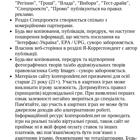
"Регіони", "Гроші", "Влада", "Вибори", "Тест-драйв",
"Спецпроекти", "Промо" публікуються на правах
реклами.
Розділ Спецпроекти створюється спільно з
комерційними партнерами.
Будь яке копіювання, публікація, передрук, чи наступне
поширення інформації, що містить посилання на
"Інтерфакс-Україна", EPA / UPG, суворо забороняється.
Власник веб-сторінки в розділі Я-Корреспондент є автор
публікації.
Будь-яке копіювання, передрук та відтворення
фотографічних творів та/або аудіовізуальних творів
правовласника Getty Images - суворо забороняється.
Матеріали сайту korrespondent.net призначені для осіб
старше 21 року (21+). Участь в азартних іграх може
викликати ігрову залежність. Дотримуйтесь правил
(принципів) відповідальної гри. При виявленні перших
ознак залежності негайно зверніться до спеціаліста.
Пам'ятайте, що участь в азартних іграх не може бути
джерелом доходів або альтернативою роботі.
Інформаційний ресурс korrespondent.net не проводить
ігри на реальні та/або віртуальні гроші, також сайт не
приймає ні в якій формі оплату ставок та інших
платежів, які пов’язані/можуть бути пов’язані з
азартними іграми, букмекерами чи тоталізаторами. Будь-