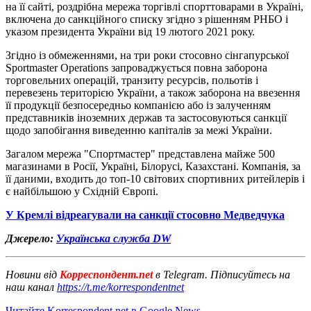
на її сайті, роздрібна мережа торгівлі спорттоварами в Україні,
включена до санкційного списку згідно з рішенням РНБО і
указом президента України від 19 лютого 2021 року.
Згідно із обмеженнями, на три роки стосовно сінгапурської
Sportmaster Operations запроваджується повна заборона
торговельних операцій, транзиту ресурсів, польотів і
перевезень територією України, а також заборона на ввезення
її продукції безпосередньо компанією або із залученням
представників іноземних держав та застосовуються санкції
щодо запобігання виведенню капіталів за межі України.
Загалом мережа "Спортмастер" представлена майже 500
магазинами в Росії, Україні, Білорусі, Казахстані. Компанія, за
її даними, входить до топ-10 світових спортивних ритейлерів і
є найбільшою у Східній Європі.
У Кремлі відреагували на санкції стосовно Медведчука
Джерело:
Українська служба DW
Новини від
Корреспондент.net
в Telegram. Підписуйтесь на
наш канал
https://t.me/korrespondentnet
Читайте Korrespondent.net в Google News