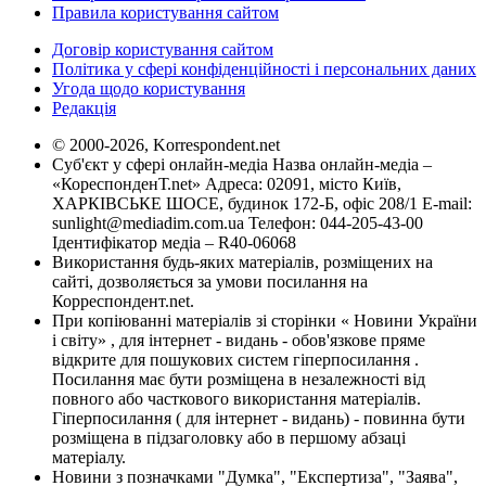
Правила користування сайтом
Договір користування сайтом
Політика у сфері конфіденційності і персональних даних
Угода щодо користування
Редакція
© 2000-2026, Korrespondent.net
Суб'єкт у сфері онлайн-медіа Назва онлайн-медіа –
«КореспонденТ.net» Адреса: 02091, місто Київ,
ХАРКІВСЬКЕ ШОСЕ, будинок 172-Б, офіс 208/1 E-mail:
sunlight@mediadim.com.ua
Телефон: 044-205-43-00
Ідентифікатор медіа – R40-06068
Використання будь-яких матеріалів, розміщених на
сайті, дозволяється за умови посилання на
Корреспондент.net.
При копіюванні матеріалів зі сторінки « Новини України
і світу» , для інтернет - видань - обов'язкове пряме
відкрите для пошукових систем гіперпосилання .
Посилання має бути розміщена в незалежності від
повного або часткового використання матеріалів.
Гіперпосилання ( для інтернет - видань) - повинна бути
розміщена в підзаголовку або в першому абзаці
матеріалу.
Новини з позначками "Думка", "Експертиза", "Заява",