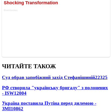
ЧИТАЙТЕ ТАКОЖ
Суд обрав запобіжний захід Стефанішиній
22325
РФ створила "українську бригаду" з полонених
- ISW
12004
Україна поставила Путіна перед дилемою -
ЗМІ
10862