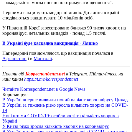
громадськість могла впевнено отримувати щеплення".
Першими вакцинують медпрацівників. До липня в країні
сподіваються вакцинувати 10 мільйонів осіб.
У Південній Кореї зареєстровано близько 90 тисяч хворих на
коронавірус, летальних випадків - понад 1,5 тисячі.
В Україні буде каскадна вакцинація - Ляшко
Напередодні повідомлялося, що вакцинація почалася в
Афганістані
і в
Монголії
.
Новини від
Корреспондент.net
в Telegram. Підписуйтесь на
наш канал
https://t.me/korrespondentnet
Читайте Korrespondent.net в Google News
Коронавірус
В Україні вперше виявили новий варіант коронавірусу Цикада
В Україні за тиждень різко зросла кількість хворих на COVID-
19
Нові штами COVID-19: особливості та кількість хворих в
Україні
У Києві різко зросла кількість хворих на коронавірус
В Україні утричі зросла кількість випадків COVID за тиждень