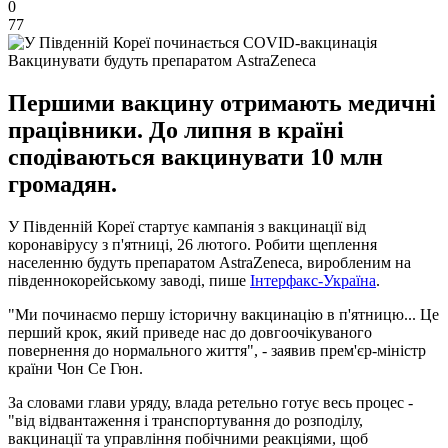
0
77
Вакцинувати будуть препаратом AstraZeneca
Першими вакцину отримають медичні
працівники. До липня в країні
сподіваються вакцинувати 10 млн
громадян.
У Південній Кореї стартує кампанія з вакцинації від
коронавірусу з п'ятниці, 26 лютого. Робити щеплення
населенню будуть препаратом AstraZeneca, виробленим на
південнокорейському заводі, пише
Інтерфакс-Україна
.
"Ми починаємо першу історичну вакцинацію в п'ятницю... Це
перший крок, який приведе нас до довгоочікуваного
повернення до нормального життя", - заявив прем'єр-міністр
країни Чон Се Гюн.
За словами глави уряду, влада ретельно готує весь процес -
"від відвантаження і транспортування до розподілу,
вакцинації та управління побічними реакціями, щоб