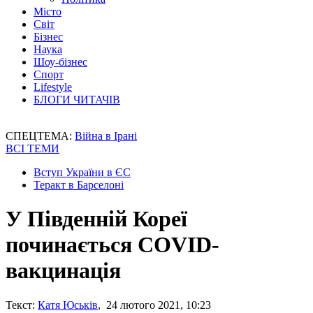
Місто
Світ
Бізнес
Наука
Шоу-бізнес
Спорт
Lifestyle
БЛОГИ ЧИТАЧІВ
СПЕЦТЕМА:
Війна в Ірані
ВСІ ТЕМИ
Вступ України в ЄС
Теракт в Барселоні
У Південній Кореї
починається COVID-
вакцинація
Текст:
Катя Юськів
, 24 лютого 2021, 10:23