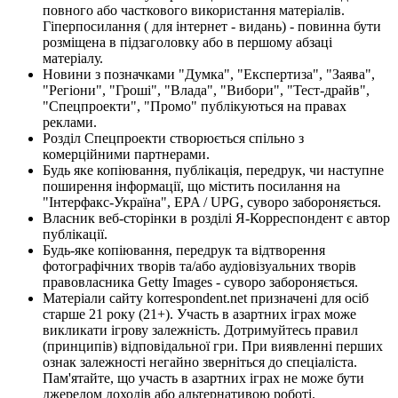
повного або часткового використання матеріалів.
Гіперпосилання ( для інтернет - видань) - повинна бути
розміщена в підзаголовку або в першому абзаці
матеріалу.
Новини з позначками "Думка", "Експертиза", "Заява",
"Регіони", "Гроші", "Влада", "Вибори", "Тест-драйв",
"Спецпроекти", "Промо" публікуються на правах
реклами.
Розділ Спецпроекти створюється спільно з
комерційними партнерами.
Будь яке копіювання, публікація, передрук, чи наступне
поширення інформації, що містить посилання на
"Інтерфакс-Україна", EPA / UPG, суворо забороняється.
Власник веб-сторінки в розділі Я-Корреспондент є автор
публікації.
Будь-яке копіювання, передрук та відтворення
фотографічних творів та/або аудіовізуальних творів
правовласника Getty Images - суворо забороняється.
Матеріали сайту korrespondent.net призначені для осіб
старше 21 року (21+). Участь в азартних іграх може
викликати ігрову залежність. Дотримуйтесь правил
(принципів) відповідальної гри. При виявленні перших
ознак залежності негайно зверніться до спеціаліста.
Пам'ятайте, що участь в азартних іграх не може бути
джерелом доходів або альтернативою роботі.