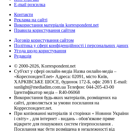
E-mail розсилка
Контакти
Реклама на сайті
Використання матеріалів korrespondent.net
Правила користування сайтом
Договір користування сайтом
Політика у сфері конфіденційності і персональних даних
Угода щодо користування
Редакція
© 2000-2026, Korrespondent.net
Суб'єкт у сфері онлайн-медіа Назва онлайн-медіа –
«КореспонденТ.net» Адреса: 02091, місто Київ,
ХАРКІВСЬКЕ ШОСЕ, будинок 172-Б, офіс 208/1 E-mail:
sunlight@mediadim.com.ua
Телефон: 044-205-43-00
Ідентифікатор медіа – R40-06068
Використання будь-яких матеріалів, розміщених на
сайті, дозволяється за умови посилання на
Корреспондент.net.
При копіюванні матеріалів зі сторінки « Новини України
і світу» , для інтернет - видань - обов'язкове пряме
відкрите для пошукових систем гіперпосилання .
Посилання має бути розміщена в незалежності від