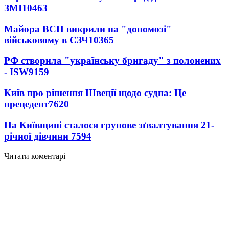
ЗМІ
10463
Майора ВСП викрили на "допомозі"
військовому в СЗЧ
10365
РФ створила "українську бригаду" з полонених
- ISW
9159
Київ про рішення Швеції щодо судна: Це
прецедент
7620
На Київщині сталося групове зґвалтування 21-
річної дівчини
7594
Читати коментарі