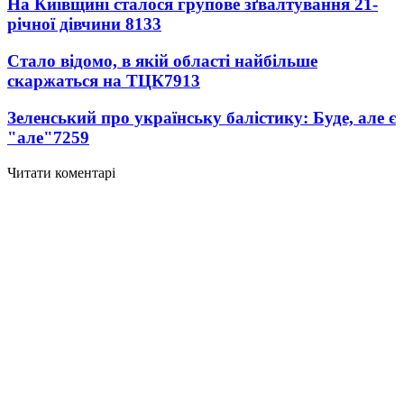
На Київщині сталося групове зґвалтування 21-
річної дівчини
8133
Стало відомо, в якій області найбільше
скаржаться на ТЦК
7913
Зеленський про українську балістику: Буде, але є
"але"
7259
Читати коментарі