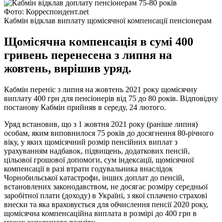
Фото: Корреспондент.net
Кабмін відклав виплату щомісячної компенсації пенсіонерам
Щомісячна компенсація в сумі 400
гривень перенесена з липня на
жовтень, вирішив уряд.
Кабмін переніс з липня на жовтень 2021 року щомісячну
виплату 400 грн для пенсіонерів від 75 до 80 років. Відповідну
постанову Кабмін прийняв в середу, 24 лютого.
Уряд встановив, що з 1 жовтня 2021 року (раніше липня)
особам, яким виповнилося 75 років до досягнення 80-річного
віку, у яких щомісячний розмір пенсійних виплат з
урахуванням надбавок, підвищень, додаткових пенсій,
цільової грошової допомоги, сум індексації, щомісячної
компенсації в разі втрати годувальника внаслідок
Чорнобильської катастрофи, інших доплат до пенсій,
встановлених законодавством, не досягає розміру середньої
заробітної плати (доходу) в Україні, з якої сплачено страхові
внески та яка враховується для обчислення пенсії 2020 року,
щомісячна компенсаційна виплата в розмірі до 400 грн в