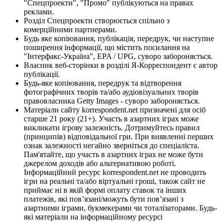
"Спецпроекти", "Промо" публікуються на правах
реклами.
Розділ Спецпроекти створюється спільно з
комерційними партнерами.
Будь яке копіювання, публікація, передрук, чи наступне
поширення інформації, що містить посилання на
"Інтерфакс-Україна", EPA / UPG, суворо забороняється.
Власник веб-сторінки в розділі Я-Корреспондент є автор
публікації.
Будь-яке копіювання, передрук та відтворення
фотографічних творів та/або аудіовізуальних творів
правовласника Getty Images - суворо забороняється.
Матеріали сайту korrespondent.net призначені для осіб
старше 21 року (21+). Участь в азартних іграх може
викликати ігрову залежність. Дотримуйтесь правил
(принципів) відповідальної гри. При виявленні перших
ознак залежності негайно зверніться до спеціаліста.
Пам'ятайте, що участь в азартних іграх не може бути
джерелом доходів або альтернативою роботі.
Інформаційний ресурс korrespondent.net не проводить
ігри на реальні та/або віртуальні гроші, також сайт не
приймає ні в якій формі оплату ставок та інших
платежів, які пов’язані/можуть бути пов’язані з
азартними іграми, букмекерами чи тоталізаторами. Будь-
які матеріали на інформаційному ресурсі