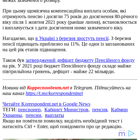
межах зазначеного розміру.
При цьому щомісячна компенсаційна виплата особам, які
отримують пенсію і досягли 75 років до досягнення 80-річного
віку після 1 жовтня 2021 року (раніше липня), встановлюється
і виплачується з дати досягнення ними зазначеного віку.
Нагадаємо, що
в Україні з березня зростуть пенсії
. З березня
пенсії підвищать приблизно на 11%. Це один із запланованих
на цей рік етапів підвищення.
Також був
затверджений дефіцит бюджету Пенсійного фонду
на рік. У 2021 році бюджет Пенсійного фонду складе майже
півтрильйона гривень, дефіцит - майже 22 мільярди.
Новини від
Корреспондент.net
в Telegram. Підписуйтесь на
наш канал
https://t.me/korrespondentnet
Читайте Korrespondent.net в Google News
ТЕГИ:
пенсионер
,
Кабинет Министров
,
пенсия
,
Кабмин
Украины
,
пенсии
,
выплаты
Якщо ви помітили помилку, виділіть необхідний текст і
натисніть Ctrl + Enter, щоб повідомити про це редакцію.