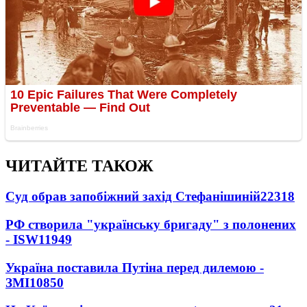
ЧИТАЙТЕ ТАКОЖ
Суд обрав запобіжний захід Стефанішиній
22318
РФ створила "українську бригаду" з полонених
- ISW
11949
Україна поставила Путіна перед дилемою -
ЗМІ
10850