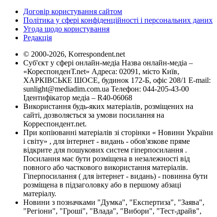
Договір користування сайтом
Політика у сфері конфіденційності і персональних даних
Угода щодо користування
Редакція
© 2000-2026, Korrespondent.net
Суб'єкт у сфері онлайн-медіа Назва онлайн-медіа –
«КореспонденТ.net» Адреса: 02091, місто Київ,
ХАРКІВСЬКЕ ШОСЕ, будинок 172-Б, офіс 208/1 E-mail:
sunlight@mediadim.com.ua
Телефон: 044-205-43-00
Ідентифікатор медіа – R40-06068
Використання будь-яких матеріалів, розміщених на
сайті, дозволяється за умови посилання на
Корреспондент.net.
При копіюванні матеріалів зі сторінки « Новини України
і світу» , для інтернет - видань - обов'язкове пряме
відкрите для пошукових систем гіперпосилання .
Посилання має бути розміщена в незалежності від
повного або часткового використання матеріалів.
Гіперпосилання ( для інтернет - видань) - повинна бути
розміщена в підзаголовку або в першому абзаці
матеріалу.
Новини з позначками "Думка", "Експертиза", "Заява",
"Регіони", "Гроші", "Влада", "Вибори", "Тест-драйв",