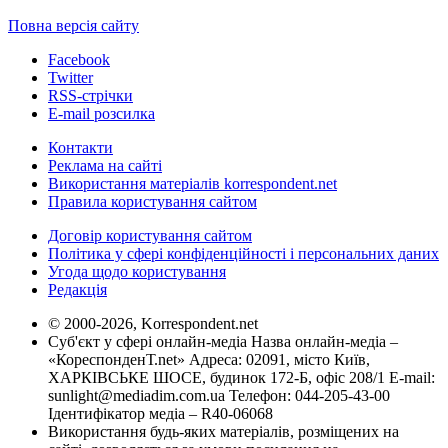
Повна версія сайту
Facebook
Twitter
RSS-стрічки
E-mail розсилка
Контакти
Реклама на сайті
Використання матеріалів korrespondent.net
Правила користування сайтом
Договір користування сайтом
Політика у сфері конфіденційності і персональних даних
Угода щодо користування
Редакція
© 2000-2026, Korrespondent.net
Суб'єкт у сфері онлайн-медіа Назва онлайн-медіа –
«КореспонденТ.net» Адреса: 02091, місто Київ,
ХАРКІВСЬКЕ ШОСЕ, будинок 172-Б, офіс 208/1 E-mail:
sunlight@mediadim.com.ua
Телефон: 044-205-43-00
Ідентифікатор медіа – R40-06068
Використання будь-яких матеріалів, розміщених на