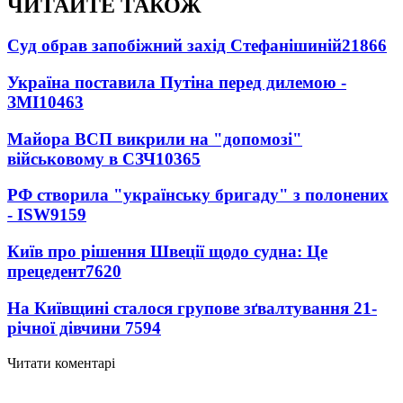
ЧИТАЙТЕ ТАКОЖ
Суд обрав запобіжний захід Стефанішиній
21866
Україна поставила Путіна перед дилемою -
ЗМІ
10463
Майора ВСП викрили на "допомозі"
військовому в СЗЧ
10365
РФ створила "українську бригаду" з полонених
- ISW
9159
Київ про рішення Швеції щодо судна: Це
прецедент
7620
На Київщині сталося групове зґвалтування 21-
річної дівчини
7594
Читати коментарі