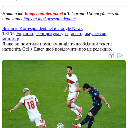
Новини від
Корреспондент.net
в Telegram. Підписуйтесь на
наш канал
https://t.me/korrespondentnet
Читайте Korrespondent.net в Google News
ТЕГИ:
Украина
,
Генпрокуратура
,
арест
,
имущество
,
министр
Якщо ви помітили помилку, виділіть необхідний текст і
натисніть Ctrl + Enter, щоб повідомити про це редакцію.