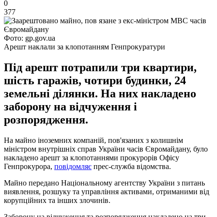
0
377
Фото: gp.gov.ua
Арешт наклали за клопотанням Генпрокуратури
Під арешт потрапили три квартири,
шість гаражів, чотири будинки, 24
земельні ділянки. На них накладено
заборону на відчуження і
розпорядження.
На майно іноземних компаній, пов'язаних з колишнім
міністром внутрішніх справ України часів Євромайдану, було
накладено арешт за клопотаннями прокурорів Офісу
Генпрокурора,
повідомляє
прес-служба відомства.
Майно передано Національному агентству України з питань
виявлення, розшуку та управління активами, отриманими від
корупційних та інших злочинів.
Заборону на відчуження та розпорядження накладено на три