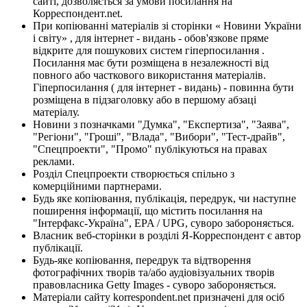
сайті, дозволяється за умови посилання на
Корреспондент.net.
При копіюванні матеріалів зі сторінки « Новини України
і світу» , для інтернет - видань - обов'язкове пряме
відкрите для пошукових систем гіперпосилання .
Посилання має бути розміщена в незалежності від
повного або часткового використання матеріалів.
Гіперпосилання ( для інтернет - видань) - повинна бути
розміщена в підзаголовку або в першому абзаці
матеріалу.
Новини з позначками "Думка", "Експертиза", "Заява",
"Регіони", "Гроші", "Влада", "Вибори", "Тест-драйв",
"Спецпроекти", "Промо" публікуються на правах
реклами.
Розділ Спецпроекти створюється спільно з
комерційними партнерами.
Будь яке копіювання, публікація, передрук, чи наступне
поширення інформації, що містить посилання на
"Інтерфакс-Україна", EPA / UPG, суворо забороняється.
Власник веб-сторінки в розділі Я-Корреспондент є автор
публікації.
Будь-яке копіювання, передрук та відтворення
фотографічних творів та/або аудіовізуальних творів
правовласника Getty Images - суворо забороняється.
Матеріали сайту korrespondent.net призначені для осіб