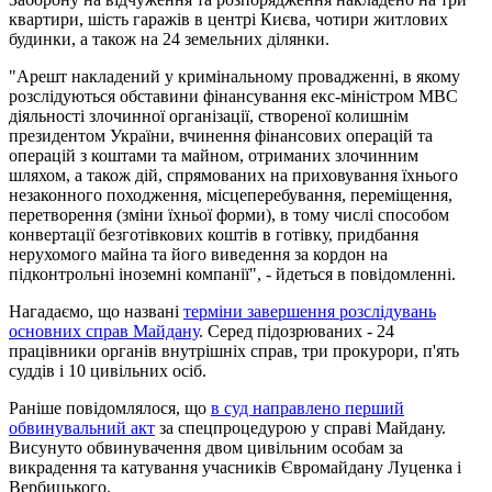
квартири, шість гаражів в центрі Києва, чотири житлових
будинки, а також на 24 земельних ділянки.
"Арешт накладений у кримінальному провадженні, в якому
розслідуються обставини фінансування екс-міністром МВС
діяльності злочинної організації, створеної колишнім
президентом України, вчинення фінансових операцій та
операцій з коштами та майном, отриманих злочинним
шляхом, а також дій, спрямованих на приховування їхнього
незаконного походження, місцеперебування, переміщення,
перетворення (зміни їхньої форми), в тому числі способом
конвертації безготівкових коштів в готівку, придбання
нерухомого майна та його виведення за кордон на
підконтрольні іноземні компанії", - йдеться в повідомленні.
Нагадаємо, що названі
терміни завершення розслідувань
основних справ Майдану
. Серед підозрюваних - 24
працівники органів внутрішніх справ, три прокурори, п'ять
суддів і 10 цивільних осіб.
Раніше повідомлялося, що
в суд направлено перший
обвинувальний акт
за спецпроцедурою у справі Майдану.
Висунуто обвинувачення двом цивільним особам за
викрадення та катування учасників Євромайдану Луценка і
Вербицького.