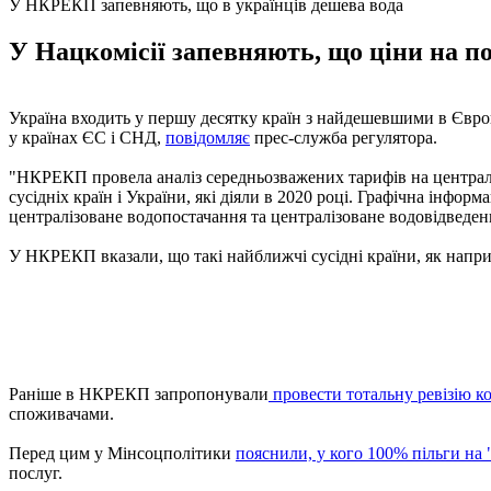
У НКРЕКП запевняють, що в українців дешева вода
У Нацкомісії запевняють, що ціни на по
Україна входить у першу десятку країн з найдешевшими в Євр
у країнах ЄС і СНД,
повідомляє
прес-служба регулятора.
"НКРЕКП провела аналіз середньозважених тарифів на централ
сусідніх країн і України, які діяли в 2020 році. Графічна інфор
централізоване водопостачання та централізоване водовідведенн
У НКРЕКП вказали, що такі найближчі сусідні країни, як напри
Раніше в НКРЕКП запропонували
провести тотальну ревізію к
споживачами.
Перед цим у Мінсоцполітики
пояснили, у кого 100% пільги на
послуг.