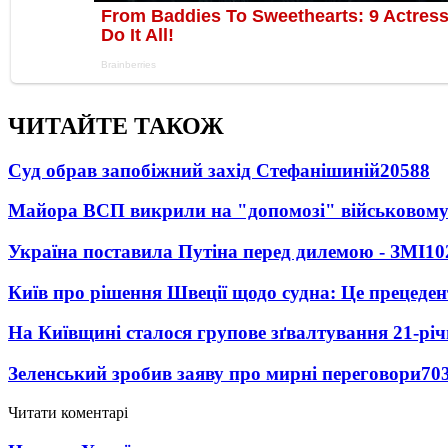
ЧИТАЙТЕ ТАКОЖ
Суд обрав запобіжний захід Стефанішиній
20588
Майора ВСП викрили на "допомозі" військовому
Україна поставила Путіна перед дилемою - ЗМІ
10
Київ про рішення Швеції щодо судна: Це прецеден
На Київщині сталося групове зґвалтування 21-річ
Зеленський зробив заяву про мирні переговори
70
Читати коментарі