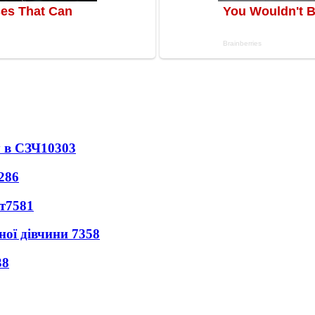
 в СЗЧ
10303
286
т
7581
ної дівчини
7358
38