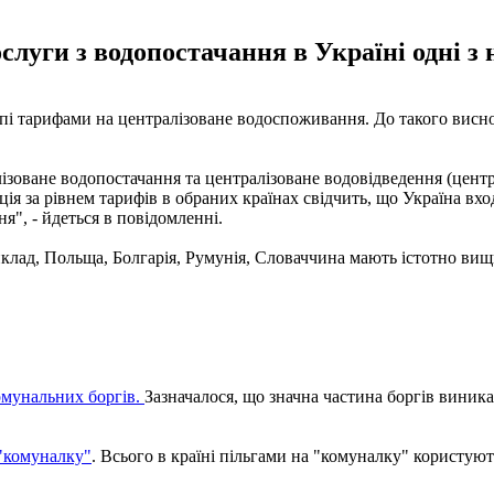
слуги з водопостачання в Україні одні з
опі тарифами на централізоване водоспоживання. До такого ви
ізоване водопостачання та централізоване водовідведення (цен
мація за рівнем тарифів в обраних країнах свідчить, що Україна в
я", - йдеться в повідомленні.
клад, Польща, Болгарія, Румунія, Словаччина мають істотно вищи
омунальних боргів.
Зазначалося, що значна частина боргів виника
 "комуналку"
. Всього в країні пільгами на "комуналку" користуют