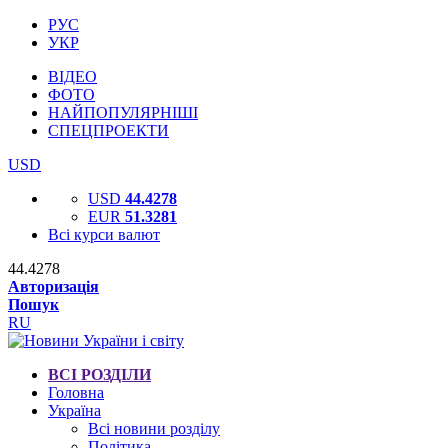
РУС
УКР
ВІДЕО
ФОТО
НАЙПОПУЛЯРНІШІ
СПЕЦПРОЕКТИ
USD
USD
44.4278
EUR
51.3281
Всі курси валют
44.4278
Авторизація
Пошук
RU
ВСІ РОЗДІЛИ
Головна
Україна
Всі новини розділу
Політика