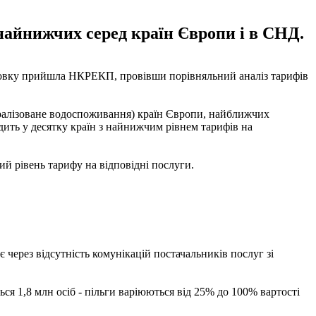
 найнижчих серед країн Європи і в СНД.
сновку прийшла НКРЕКП, провівши порівняльний аналіз тарифів
тралізоване водоспоживання) країн Європи, найближчих
ходить у десятку країн з найнижчим рівнем тарифів на
й рівень тарифу на відповідні послуги.
є через відсутність комунікацій постачальників послуг зі
ься 1,8 млн осіб - пільги варіюються від 25% до 100% вартості