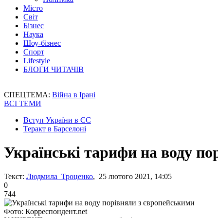
Місто
Світ
Бізнес
Наука
Шоу-бізнес
Спорт
Lifestyle
БЛОГИ ЧИТАЧІВ
СПЕЦТЕМА:
Війна в Ірані
ВСІ ТЕМИ
Вступ України в ЄС
Теракт в Барселоні
Українські тарифи на воду по
Текст:
Людмила Троценко
, 25 лютого 2021, 14:05
0
744
Фото: Корреспондент.net