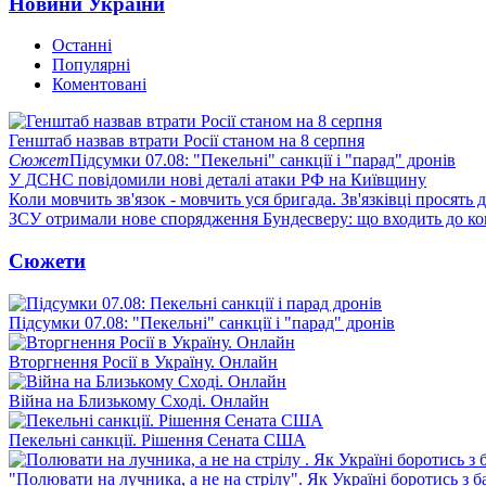
Новини України
Останні
Популярні
Коментовані
Генштаб назвав втрати Росії станом на 8 серпня
Сюжет
Підсумки 07.08: "Пекельні" санкції і "парад" дронів
У ДСНС повідомили нові деталі атаки РФ на Київщину
Коли мовчить зв'язок - мовчить уся бригада. Зв'язківці просять
ЗСУ отримали нове спорядження Бундесверу: що входить до к
Сюжети
Підсумки 07.08: "Пекельні" санкції і "парад" дронів
Вторгнення Росії в Україну. Онлайн
Війна на Близькому Сході. Онлайн
Пекельні санкції. Рішення Сената США
"Полювати на лучника, а не на стрілу". Як Україні боротись з 