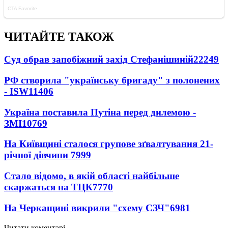
ЧИТАЙТЕ ТАКОЖ
Суд обрав запобіжний захід Стефанішиній
22249
РФ створила "українську бригаду" з полонених
- ISW
11406
Україна поставила Путіна перед дилемою -
ЗМІ
10769
На Київщині сталося групове зґвалтування 21-
річної дівчини
7999
Стало відомо, в якій області найбільше
скаржаться на ТЦК
7770
На Черкащині викрили "схему СЗЧ"
6981
Читати коментарі