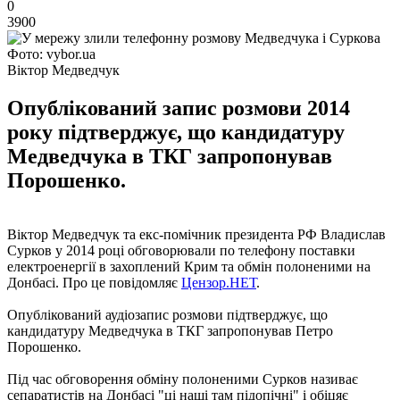
0
3900
Фото: vybor.ua
Віктор Медведчук
Опублікований запис розмови 2014
року підтверджує, що кандидатуру
Медведчука в ТКГ запропонував
Порошенко.
Віктор Медведчук та екс-помічник президента РФ Владислав
Сурков у 2014 році обговорювали по телефону поставки
електроенергії в захоплений Крим та обмін полоненими на
Донбасі. Про це повідомляє
Цензор.НЕТ
.
Опублікований аудіозапис розмови підтверджує, що
кандидатуру Медведчука в ТКГ запропонував Петро
Порошенко.
Під час обговорення обміну полоненими Сурков називає
сепаратистів на Донбасі "ці наші там підопічні" і обіцяє