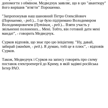
допомогти з обміном. Медведчук заявляє, що в цю "авантюру"
його вирішив "втягти" Порошенко.
"Запропонував наш шановний Петро Олексійович
(
Порошенко, - ред
.)... І це було підтримано Володимиром
Володимировичем (
Путіним, - ред.
)... Взяти участь у
звільненні полонених... Мені. Тобто, він готовий дати мені
мандат", - говорить Медведчук.
Сурков відповів, що знає про цю ініціативу. "Ну, давай,
забирай (
мандат, - ред.
). Я думаю, тобі це в плюс", - відповів
Сурков.
Також, Медведчук і Сурков на запису говорять про схему
поставок електроенергії до Криму, в якій задіяні російська
Інтер РАО.