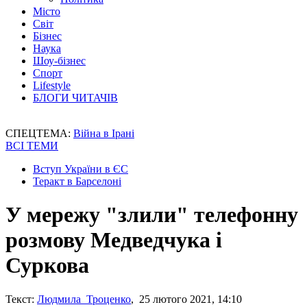
Місто
Світ
Бізнес
Наука
Шоу-бізнес
Спорт
Lifestyle
БЛОГИ ЧИТАЧІВ
СПЕЦТЕМА:
Війна в Ірані
ВСІ ТЕМИ
Вступ України в ЄС
Теракт в Барселоні
У мережу "злили" телефонну
розмову Медведчука і
Суркова
Текст:
Людмила Троценко
, 25 лютого 2021, 14:10