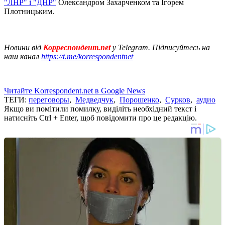
"ЛНР" і "ДНР"
Олександром Захарченком та Ігорем
Плотницьким.
Новини від
Корреспондент.net
у Telegram. Підписуйтесь на
наш канал
https://t.me/korrespondentnet
Читайте Korrespondent.net в Google News
ТЕГИ:
переговоры
,
Медведчук
,
Порошенко
,
Сурков
,
аудио
Якщо ви помітили помилку, виділіть необхідний текст і
натисніть Ctrl + Enter, щоб повідомити про це редакцію.