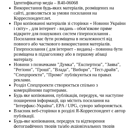
Ідентифікатор медіа – R40-06068
Використання будь-яких матеріалів, розміщених на
сайті, дозволяється за умови посилання на
Корреспондент.net.
При копіюванні матеріалів зі сторінки « Новини України
і світу» , для інтернет - видань - обов'язкове пряме
відкрите для пошукових систем гіперпосилання .
Посилання має бути розміщена в незалежності від
повного або часткового використання матеріалів.
Гіперпосилання ( для інтернет - видань) - повинна бути
розміщена в підзаголовку або в першому абзаці
матеріалу.
Новини з позначками "Думка", "Експертиза", "Заява",
"Регіони", "Гроші", "Влада", "Вибори", "Тест-драйв",
"Спецпроекти", "Промо" публікуються на правах
реклами.
Розділ Спецпроекти створюється спільно з
комерційними партнерами.
Будь яке копіювання, публікація, передрук, чи наступне
поширення інформації, що містить посилання на
"Інтерфакс-Україна", EPA / UPG, суворо забороняється.
Власник веб-сторінки в розділі Я-Корреспондент є автор
публікації.
Будь-яке копіювання, передрук та відтворення
фотографічних творів та/або аудіовізуальних творів