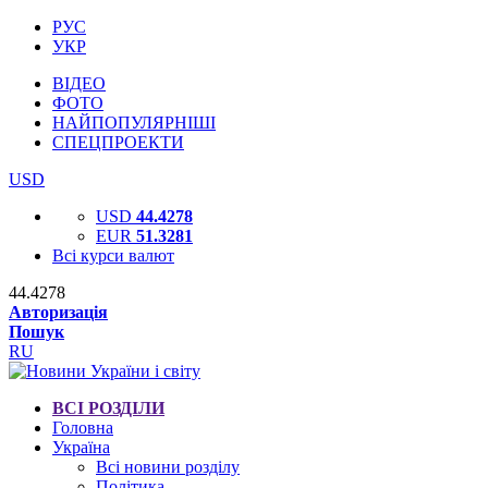
РУС
УКР
ВІДЕО
ФОТО
НАЙПОПУЛЯРНІШІ
СПЕЦПРОЕКТИ
USD
USD
44.4278
EUR
51.3281
Всі курси валют
44.4278
Авторизація
Пошук
RU
ВСІ РОЗДІЛИ
Головна
Україна
Всі новини розділу
Політика