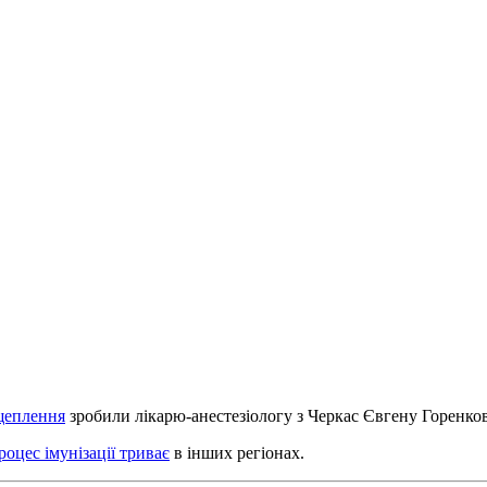
щеплення
зробили лікарю-анестезіологу з Черкас Євгену Горенков
роцес імунізації триває
в інших регіонах.