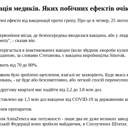
ація медиків. Яких побічних ефектів очі
ічні ефекти від вакцинації проти грипу. Про це в четвер, 25 лют
очервоніння місця, де безпосередньо вводилася вакцина, або у лю
пу", - сказав він.
терігається в інактивованих вакцин (коли збудник хвороби культ
кциною, за словами Степанова, є вакцина виробництва Sinovak.
вить від 70 до 80%.
 яким було зроблено щеплення, взагалі не захворіють. Буде якась
ювань, - це буде або безсимптомно, або легкий спосіб перенесення
другому кварталі має надійти від 2,2 до 3,8 млн доз.
оставлено ще 1,5 млн доз вакцини від COVID-19 за державними к
чним препаратом.
я AstraZeneca має потужності - лише два не дуже великих завод
йській Федерації вони зробили майданчик, в Сполучених Штатах. 