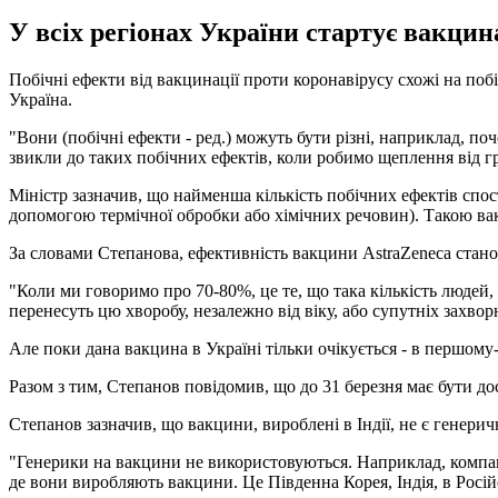
У всіх регіонах України стартує вакцин
Побічні ефекти від вакцинації проти коронавірусу схожі на поб
Україна.
"Вони (побічні ефекти - ред.) можуть бути різні, наприклад, п
звикли до таких побічних ефектів, коли робимо щеплення від гри
Міністр зазначив, що найменша кількість побічних ефектів спос
допомогою термічної обробки або хімічних речовин). Такою ва
За словами Степанова, ефективність вакцини AstraZeneca стано
"Коли ми говоримо про 70-80%, це те, що така кількість людей,
перенесуть цю хворобу, незалежно від віку, або супутніх захвор
Але поки дана вакцина в Україні тільки очікується - в першому-
Разом з тим, Степанов повідомив, що до 31 березня має бути д
Степанов зазначив, що вакцини, вироблені в Індії, не є генери
"Генерики на вакцини не використовуються. Наприклад, компані
де вони виробляють вакцини. Це Південна Корея, Індія, в Росі