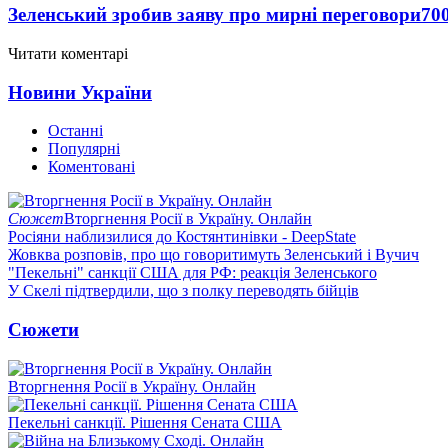
Зеленський зробив заяву про мирні переговори
70
Читати коментарі
Новини України
Останні
Популярні
Коментовані
Сюжет
Вторгнення Росії в Україну. Онлайн
Росіяни наблизилися до Костянтинівки - DeepState
Жовква розповів, про що говоритимуть Зеленський і Вучич
"Пекельні" санкції США для РФ: реакція Зеленського
У Скелі підтвердили, що з полку переводять бійців
Сюжети
Вторгнення Росії в Україну. Онлайн
Пекельні санкції. Рішення Сената США