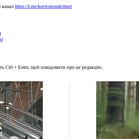
ш канал
https://t.me/korrespondentnet
9
ні
ь Ctrl + Enter, щоб повідомити про це редакцію.