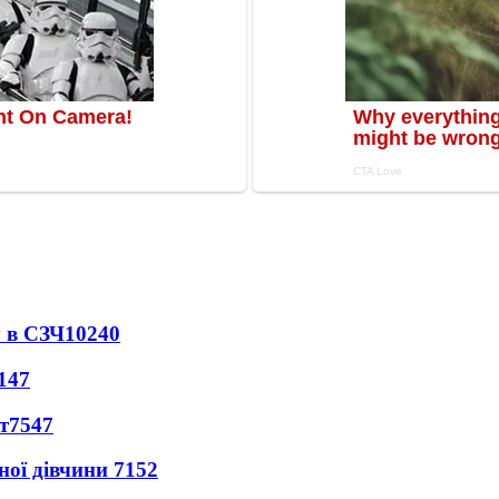
 в СЗЧ
10240
147
т
7547
ної дівчини
7152