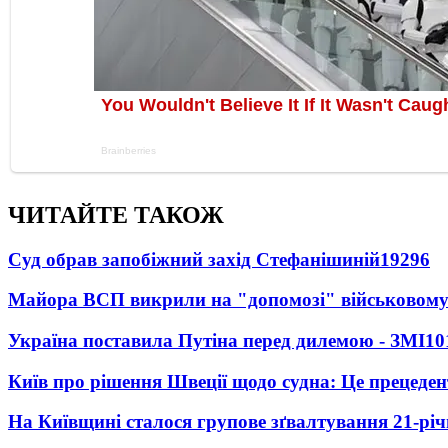
ЧИТАЙТЕ ТАКОЖ
Суд обрав запобіжний захід Стефанішиній
19296
Майора ВСП викрили на "допомозі" військовому
Україна поставила Путіна перед дилемою - ЗМІ
10
Київ про рішення Швеції щодо судна: Це прецеден
На Київщині сталося групове зґвалтування 21-річ