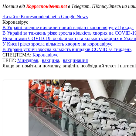
Новини від
Корреспондент.net
в Telegram. Підписуйтесь на на
Читайте Korrespondent.net в Google News
Коронавірус
В Україні вперше виявили новий варіант коронавірусу Цикада
В Україні за тиждень різко зросла кількість хворих на COVID-1
Нові штами COVID-19: особливості та кількість хворих в Украї
У Києві різко зросла кількість хворих на коронавірус
В Україні утричі зросла кількість випадків COVID за тиждень
СПЕЦТЕМА:
Коронавірус
ТЕГИ:
Минздрав
,
вакцина
,
вакцинация
Якщо ви помітили помилку, виділіть необхідний текст і натисніт