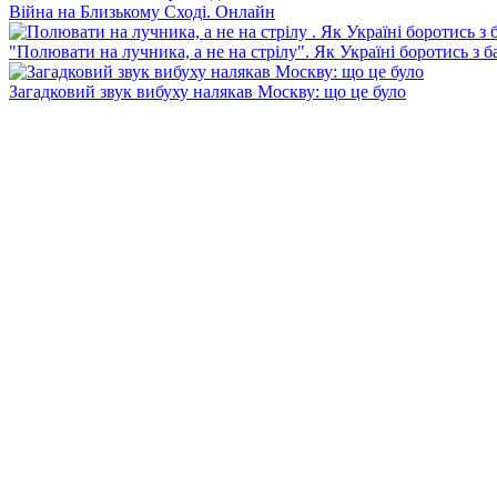
Війна на Близькому Сході. Онлайн
"Полювати на лучника, а не на стрілу". Як Україні боротись з 
Загадковий звук вибуху налякав Москву: що це було