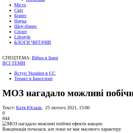
Місто
Світ
Бізнес
Наука
Шоу-бізнес
Спорт
Lifestyle
БЛОГИ ЧИТАЧІВ
СПЕЦТЕМА:
Війна в Ірані
ВСІ ТЕМИ
Вступ України в ЄС
Теракт в Барселоні
МОЗ нагадало можливі побічн
Текст:
Катя Юськів
, 25 лютого 2021, 15:00
0
844
Вакцинація почалася, але поки не має масового характеру