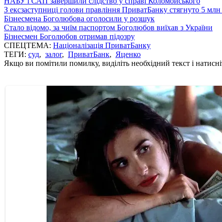
НАБУ і САП завершили слідство у справі Коломойського
З ексзаступниці голови правління ПриватБанку стягнуто 5 млн
Бізнесмена Боголюбова оголосили у розшук
Стало відомо, за чиїм паспортом Боголюбов виїхав з України
Бізнесмен Боголюбов отримав підозру
СПЕЦТЕМА:
Націоналізація ПриватБанку
ТЕГИ:
суд
,
залог
,
ПриватБанк
,
Яценко
Якщо ви помітили помилку, виділіть необхідний текст і натисніт