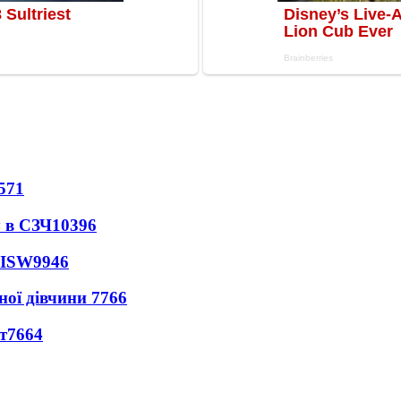
571
 в СЗЧ
10396
 ISW
9946
ної дівчини
7766
т
7664