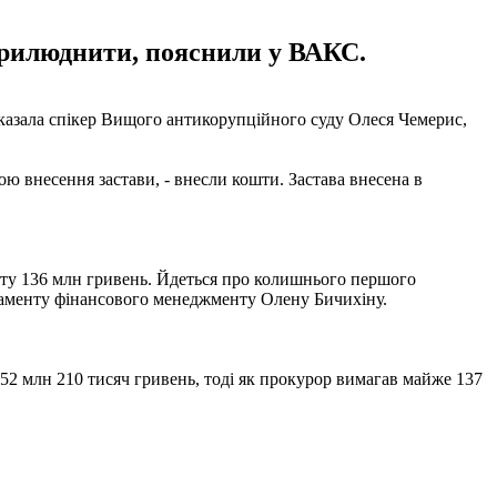
оприлюднити, пояснили у ВАКС.
азала спікер Вищого антикорупційного суду Олеся Чемерис,
ою внесення застави, - внесли кошти. Застава внесена в
ату 136 млн гривень. Йдеться про колишнього першого
таменту фінансового менеджменту Олену Бичихіну.
 52 млн 210 тисяч гривень, тоді як прокурор вимагав майже 137