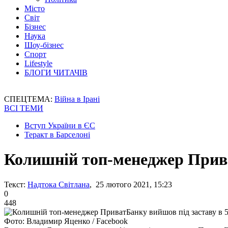
Місто
Світ
Бізнес
Наука
Шоу-бізнес
Спорт
Lifestyle
БЛОГИ ЧИТАЧІВ
СПЕЦТЕМА:
Війна в Ірані
ВСІ ТЕМИ
Вступ України в ЄС
Теракт в Барселоні
Колишній топ-менеджер Прива
Текст:
Надтока Світлана
, 25 лютого 2021, 15:23
0
448
Фото: Владимир Яценко / Facebook