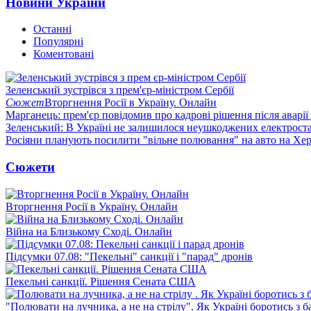
Новини України
Останні
Популярні
Коментовані
Зеленський зустрівся з прем'єр-міністром Сербії
Сюжет
Вторгнення Росії в Україну. Онлайн
Марганець: прем'єр повідомив про кадрові рішення після аварії
Зеленський: В Україні не залишилося неушкоджених електрост
Росіяни планують посилити "вільне полювання" на авто на Хе
Сюжети
Вторгнення Росії в Україну. Онлайн
Війна на Близькому Сході. Онлайн
Підсумки 07.08: "Пекельні" санкції і "парад" дронів
Пекельні санкції. Рішення Сената США
"Полювати на лучника, а не на стрілу". Як Україні боротись з 