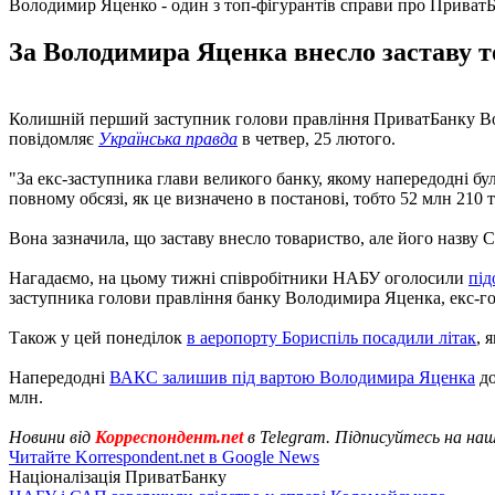
Володимир Яценко - один з топ-фігурантів справи про Приват
За Володимира Яценка внесло заставу т
Колишній перший заступник голови правління ПриватБанку Вол
повідомляє
Українська правда
в четвер, 25 лютого.
"За екс-заступника глави великого банку, якому напередодні бу
повному обсязі, як це визначено в постанові, тобто 52 млн 210 т
Вона зазначила, що заставу внесло товариство, але його назву
Нагадаємо, на цьому тижні співробітники НАБУ оголосили
під
заступника голови правління банку Володимира Яценка, екс-г
Також у цей понеділок
в аеропорту Бориспіль посадили літак
, 
Напередодні
ВАКС залишив під вартою Володимира Яценка
до
млн.
Новини від
Корреспондент.net
в Telegram. Підписуйтесь на на
Читайте Korrespondent.net в Google News
Націоналізація ПриватБанку