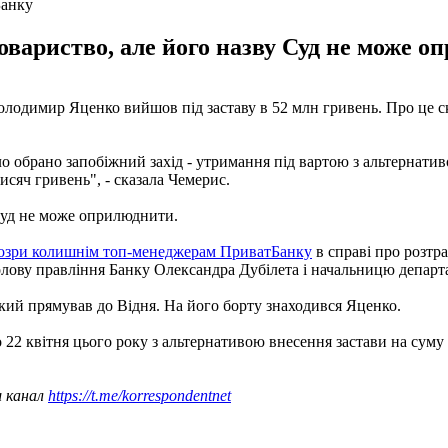
Банку
овариство, але його назву Суд не може 
одимир Яценко вийшов під заставу в 52 млн гривень. Про це ск
ло обрано запобіжний захід - утримання під вартою з альтернатив
исяч гривень", - сказала Чемерис.
 Суд не може оприлюднити.
озри колишнім топ-менеджерам ПриватБанку
в справі про розтр
олову правління Банку Олександра Дубілета і начальницю депар
який прямував до Відня. На його борту знаходився Яценко.
 22 квітня цього року з альтернативою внесення застави на суму
ш канал
https://t.me/korrespondentnet