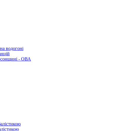
 на водогоні
анцій
рсонщині - ОВА
балістикою