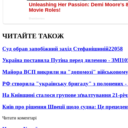
ЧИТАЙТЕ ТАКОЖ
Суд обрав запобіжний захід Стефанішиній
22058
Україна поставила Путіна перед дилемою - ЗМІ
10
Майора ВСП викрили на "допомозі" військовому
РФ створила "українську бригаду" з полонених -
На Київщині сталося групове зґвалтування 21-річ
Київ про рішення Швеції щодо судна: Це прецеден
Читати коментарі