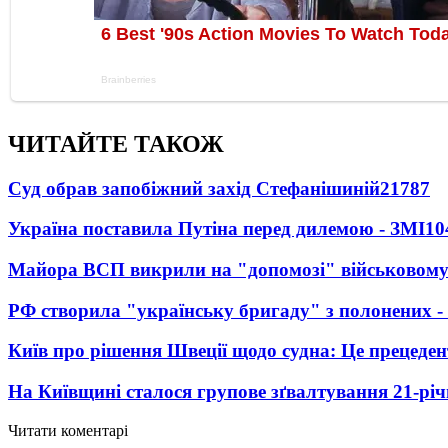
ЧИТАЙТЕ ТАКОЖ
Суд обрав запобіжний захід Стефанішиній
21787
Україна поставила Путіна перед дилемою - ЗМІ
10
Майора ВСП викрили на "допомозі" військовому
РФ створила "українську бригаду" з полонених -
Київ про рішення Швеції щодо судна: Це прецеден
На Київщині сталося групове зґвалтування 21-річ
Читати коментарі