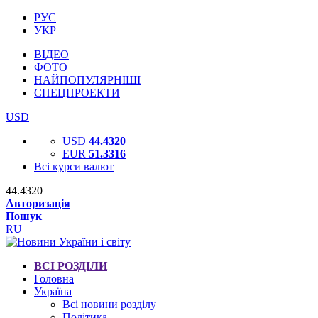
РУС
УКР
ВІДЕО
ФОТО
НАЙПОПУЛЯРНІШІ
СПЕЦПРОЕКТИ
USD
USD
44.4320
EUR
51.3316
Всі курси валют
44.4320
Авторизація
Пошук
RU
ВСІ РОЗДІЛИ
Головна
Україна
Всі новини розділу
Політика