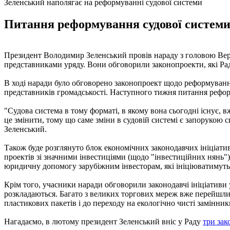
Зеленський наполягає на реформуванні судової системи
Питання реформування судової системи 
Президент Володимир Зеленський провів нараду з головою Вер
представниками уряду. Вони обговорили законопроекти, які Р
В ході наради було обговорено законопроект щодо реформування
представників громадськості. Наступного тижня питання рефор
"Судова система в тому форматі, в якому вона сьогодні існує, 
це змінити, тому що саме зміни в судовій системі є запорукою 
Зеленський.
Також буде розглянуто блок економічних законодавчих ініціати
проектів зі значними інвестиціями (щодо "інвестиційних нянь"
юридичну допомогу зарубіжним інвесторам, які ініціюватимуть 
Крім того, учасники наради обговорили законодавчі ініціативи у
розкладаються. Багато з великих торгових мереж вже перейшли
пластикових пакетів і до переходу на екологічно чисті замінник
Нагадаємо, в лютому президент Зеленський вніс у Раду
три зак