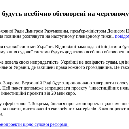
будуть всебічно обговорені на черговому
ховної Ради Дмитром Разумковим, прем'єр-міністром Денисом Ш
ада повинна розглянути на наступному пленарному тижні,
повідо
 судової системи України. Відповідні законодавчі ініціативи бу
мування судової системи будуть додатково всебічно обговорені
вже довела свою непридатність. Українці не довіряють судам, ця 
сильної України, де захищені права кожного громадянина. Це тако
в. Зокрема, Верховній Раді буде запропоновано завершити голос
). Цей пакет допоможе запрацювати проекту "інвестиційних нянь
інвестиційні проекти від 20 млн євро.
 сфері екології. Зокрема, йшлося про законопроект щодо зменшенн
 на пакети, виготовлені з екологічних матеріалів. Законопроек
и.
онопроекти щодо судової реформи.