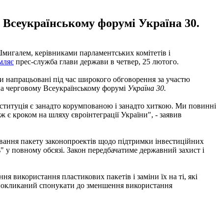
 Всеукраїнському форумі Україна 30.
мигалем, керівниками парламентських комітетів і
мляє
прес-служба глави держави в четвер, 25 лютого.
ли напрацьовані під час широкого обговорення за участю
 на черговому Всеукраїнському форумі
Україна 30.
інституція є занадто корумпованою і занадто хиткою. Ми повинні
ж є кроком на шляху євроінтеграції України", - заявив
ування пакету законопроектів щодо підтримки інвестиційних
" у повному обсязі. Закон передбачатиме державний захист і
я використання пластикових пакетів і заміни їх на ті, які
т покликаний спонукати до зменшення використання