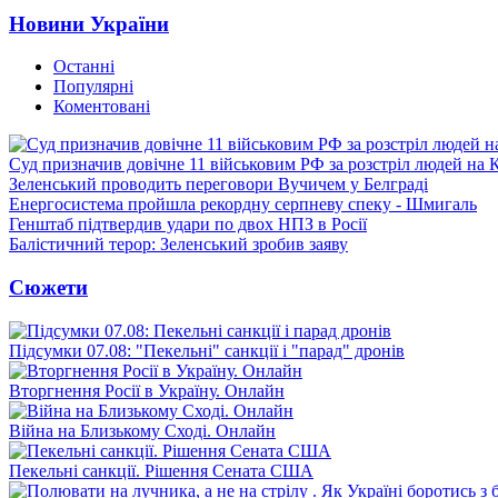
Новини України
Останні
Популярні
Коментовані
Суд призначив довічне 11 військовим РФ за розстріл людей на 
Зеленський проводить переговори Вучичем у Белграді
Енергосистема пройшла рекордну серпневу спеку - Шмигаль
Генштаб підтвердив удари по двох НПЗ в Росії
Балістичний терор: Зеленський зробив заяву
Сюжети
Підсумки 07.08: "Пекельні" санкції і "парад" дронів
Вторгнення Росії в Україну. Онлайн
Війна на Близькому Сході. Онлайн
Пекельні санкції. Рішення Сената США