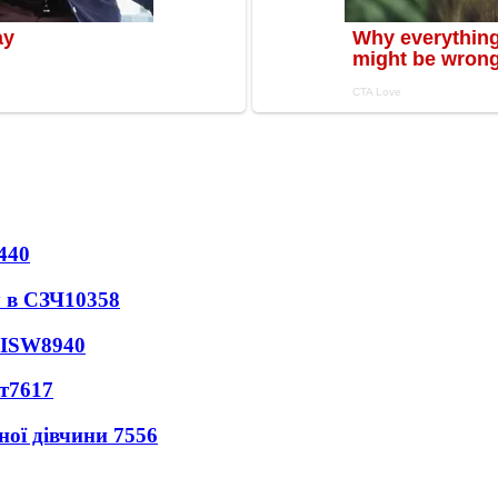
440
 в СЗЧ
10358
 ISW
8940
т
7617
ної дівчини
7556