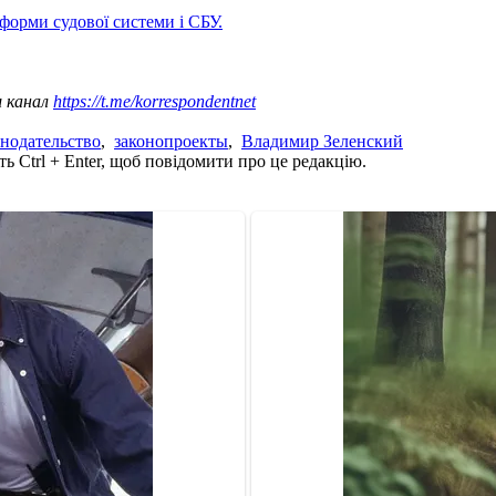
форми судової системи і СБУ.
ш канал
https://t.me/korrespondentnet
онодательство
,
законопроекты
,
Владимир Зеленский
ь Ctrl + Enter, щоб повідомити про це редакцію.