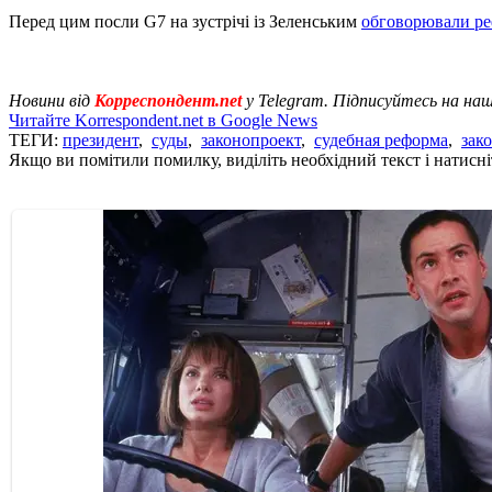
Перед цим посли G7 на зустрічі із Зеленським
обговорювали ре
Новини від
Корреспондент.net
у Telegram. Підписуйтесь на на
Читайте Korrespondent.net в Google News
ТЕГИ:
президент
,
суды
,
законопроект
,
судебная реформа
,
зак
Якщо ви помітили помилку, виділіть необхідний текст і натисніт