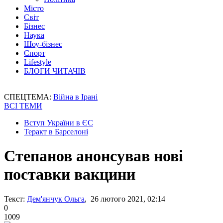
Місто
Світ
Бізнес
Наука
Шоу-бізнес
Спорт
Lifestyle
БЛОГИ ЧИТАЧІВ
СПЕЦТЕМА:
Війна в Ірані
ВСІ ТЕМИ
Вступ України в ЄС
Теракт в Барселоні
Степанов анонсував нові
поставки вакцини
Текст:
Дем'янчук Ольга
, 26 лютого 2021, 02:14
0
1009