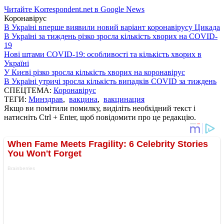
Читайте Korrespondent.net в Google News
Коронавірус
В Україні вперше виявили новий варіант коронавірусу Цикада
В Україні за тиждень різко зросла кількість хворих на COVID-
19
Нові штами COVID-19: особливості та кількість хворих в
Україні
У Києві різко зросла кількість хворих на коронавірус
В Україні утричі зросла кількість випадків COVID за тиждень
СПЕЦТЕМА:
Коронавірус
ТЕГИ:
Минздрав
,
вакцина
,
вакцинация
Якщо ви помітили помилку, виділіть необхідний текст і
натисніть Ctrl + Enter, щоб повідомити про це редакцію.