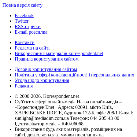
Повна версія сайту
Facebook
Twitter
RSS-стрічки
E-mail розсилка
Контакти
Реклама на сайті
Використання матеріалів korrespondent.net
Правила користування сайтом
Договір користування сайтом
Політика у сфері конфіденційності і персональних даних
Угода щодо користування
Редакція
© 2000-2026, Korrespondent.net
Суб'єкт у сфері онлайн-медіа Назва онлайн-медіа –
«КореспонденТ.net» Адреса: 02091, місто Київ,
ХАРКІВСЬКЕ ШОСЕ, будинок 172-Б, офіс 208/1 E-mail:
sunlight@mediadim.com.ua
Телефон: 044-205-43-00
Ідентифікатор медіа – R40-06068
Використання будь-яких матеріалів, розміщених на
сайті, дозволяється за умови посилання на