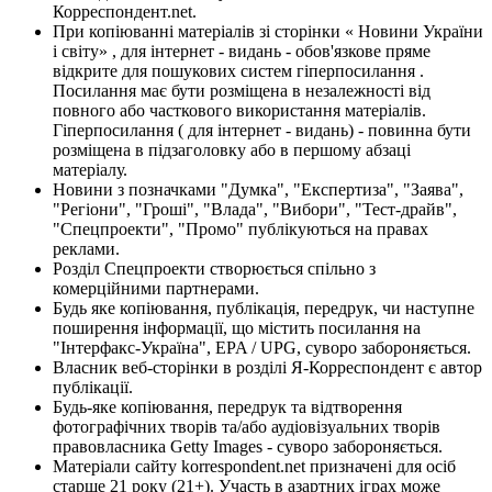
Корреспондент.net.
При копіюванні матеріалів зі сторінки « Новини України
і світу» , для інтернет - видань - обов'язкове пряме
відкрите для пошукових систем гіперпосилання .
Посилання має бути розміщена в незалежності від
повного або часткового використання матеріалів.
Гіперпосилання ( для інтернет - видань) - повинна бути
розміщена в підзаголовку або в першому абзаці
матеріалу.
Новини з позначками "Думка", "Експертиза", "Заява",
"Регіони", "Гроші", "Влада", "Вибори", "Тест-драйв",
"Спецпроекти", "Промо" публікуються на правах
реклами.
Розділ Спецпроекти створюється спільно з
комерційними партнерами.
Будь яке копіювання, публікація, передрук, чи наступне
поширення інформації, що містить посилання на
"Інтерфакс-Україна", EPA / UPG, суворо забороняється.
Власник веб-сторінки в розділі Я-Корреспондент є автор
публікації.
Будь-яке копіювання, передрук та відтворення
фотографічних творів та/або аудіовізуальних творів
правовласника Getty Images - суворо забороняється.
Матеріали сайту korrespondent.net призначені для осіб
старше 21 року (21+). Участь в азартних іграх може