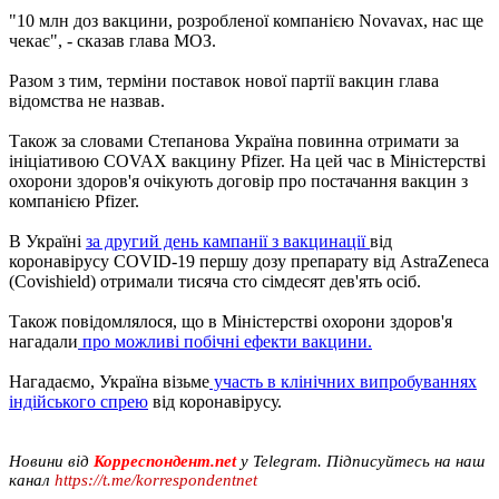
"10 млн доз вакцини, розробленої компанією Novavax, нас ще
чекає", - сказав глава МОЗ.
Разом з тим, терміни поставок нової партії вакцин глава
відомства не назвав.
Також за словами Степанова Україна повинна отримати за
ініціативою COVAX вакцину Pfizer. На цей час в Міністерстві
охорони здоров'я очікують договір про постачання вакцин з
компанією Pfizer.
В Україні
за другий день кампанії з вакцинації
від
коронавірусу COVID-19 першу дозу препарату від AstraZeneca
(Covishield) отримали тисяча сто сімдесят дев'ять осіб.
Також повідомлялося, що в Міністерстві охорони здоров'я
нагадали
про можливі побічні ефекти вакцини.
Нагадаємо, Україна візьме
участь в клінічних випробуваннях
індійського спрею
від коронавірусу.
Новини від
Корреспондент.net
у Telegram. Підписуйтесь на наш
канал
https://t.me/korrespondentnet