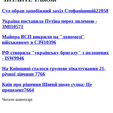
Суд обрав запобіжний захід Стефанішиній
22058
Україна поставила Путіна перед дилемою -
ЗМІ
10571
Майора ВСП викрили на "допомозі"
військовому в СЗЧ
10396
РФ створила "українську бригаду" з полонених
- ISW
9946
На Київщині сталося групове зґвалтування 21-
річної дівчини
7766
Київ про рішення Швеції щодо судна: Це
прецедент
7664
Читати коментарі