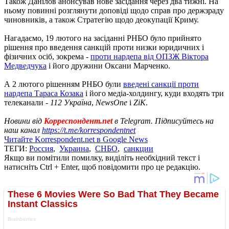
Також Данілов анонсував нове засідання через два тижні. На
ньому повинні розглянути доповіді щодо справ про держзраду
чиновників, а також Стратегію щодо деокупації Криму.
Нагадаємо, 19 лютого на засіданні РНБО було прийнято
рішення про введення санкцій проти низки юридичних і
фізичних осіб, зокрема -
проти нардепа від ОПЗЖ Віктора
Медведчука
і його дружини Оксани Марченко.
А 2 лютого рішенням РНБО були
введені санкції проти
нардепа Тараса Козака
і його медіа-холдингу, куди входять три
телеканали -
112 Україна
,
NewsOne
і
ZiK
.
Новини від
Корреспондент.net
в Telegram. Підписуйтесь на
наш канал
https://t.me/korrespondentnet
Читайте Korrespondent.net в Google News
ТЕГИ:
Россия
,
Украина
,
СНБО
,
санкции
Якщо ви помітили помилку, виділіть необхідний текст і
натисніть Ctrl + Enter, щоб повідомити про це редакцію.