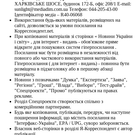
ХАРКІВСЬКЕ ШОСЕ, будинок 172-Б, офіс 208/1 E-mail:
sunlight@mediadim.com.ua
Телефон: 044-205-43-00
Ідентифікатор медіа – R40-06068
Використання будь-яких матеріалів, розміщених на
сайті, дозволяється за умови посилання на
Корреспондент.net.
При копіюванні матеріалів зі сторінки « Новини України
і світу» , для інтернет - видань - обов'язкове пряме
відкрите для пошукових систем гіперпосилання .
Посилання має бути розміщена в незалежності від
повного або часткового використання матеріалів.
Гіперпосилання ( для інтернет - видань) - повинна бути
розміщена в підзаголовку або в першому абзаці
матеріалу.
Новини з позначками "Думка", "Експертиза", "Заява",
"Регіони", "Гроші", "Влада", "Вибори", "Тест-драйв",
"Спецпроекти", "Промо" публікуються на правах
реклами.
Розділ Спецпроекти створюється спільно з
комерційними партнерами.
Будь яке копіювання, публікація, передрук, чи наступне
поширення інформації, що містить посилання на
"Інтерфакс-Україна", EPA / UPG, суворо забороняється.
Власник веб-сторінки в розділі Я-Корреспондент є автор
публікації.