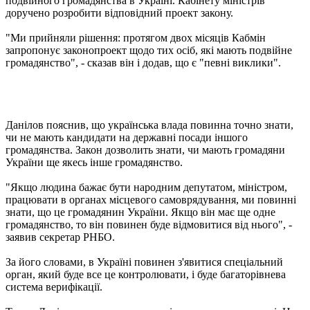
подвійного громадянства в Україні. Кабінету міністрів
доручено розробити відповідний проект закону.
"Ми прийняли рішення: протягом двох місяців Кабмін
запропонує законопроект щодо тих осіб, які мають подвійне
громадянство", - сказав він і додав, що є "певні виклики".
Данілов пояснив, що українська влада повинна точно знати,
чи не мають кандидати на державні посади іншого
громадянства. Закон дозволить знати, чи мають громадяни
України ще якесь інше громадянство.
"Якщо людина бажає бути народним депутатом, міністром,
працювати в органах місцевого самоврядування, ми повинні
знати, що це громадянин України. Якщо він має ще одне
громадянство, то він повинен буде відмовитися від нього", -
заявив секретар РНБО.
За його словами, в Україні повинен з'явитися спеціальний
орган, який буде все це контролювати, і буде багаторівнева
система верифікації.