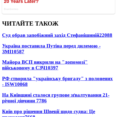
ЧИТАЙТЕ ТАКОЖ
Суд обрав запобіжний захід Стефанішиній
22088
Україна поставила Путіна перед дилемою -
ЗМІ
10587
Майора ВСП викрили на "допомозі"
військовому в СЗЧ
10397
РФ створила "українську бригаду" з полонених
- ISW
10068
На Київщині сталося групове зґвалтування 21-
річної дівчини
7786
Київ про рішення Швеції щодо судна: Це