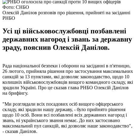
Фото: СНБО
Олексій Данілов розповів про рішення, прийняті на засіданні
РНБО
Усі ці військовослужбовці позбавлені
державних нагород і звань за державну
зраду, пояснив Олексій Данілов.
Рада національної безпеки і оборони на засіданні в п'ятницю,
26 лютого, прийняла рішення про застосування максимальних
санкцій за 13 пунктами, які дозволяє законодавство, щодо 10
колишніх військовослужбовців вищого командного складу, які
зрадили Україні. Про це сказав глава РНБО Олексій Данілов
на брифінгу.
"Ми розглядали всіх посадових осіб вищого офіцерського
складу, які зрадили нашу державу, - було прийнято рішення
щодо 10 осіб. Вони всі позбавлені всіх державних нагород і
звань, ні українського звання немає. До них застосовано
максимальний пул санкцій, які дозволяє наше законодавство",
- сказав Данілов.