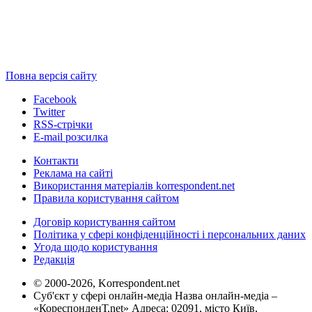
Повна версія сайту
Facebook
Twitter
RSS-стрічки
E-mail розсилка
Контакти
Реклама на сайті
Використання матеріалів korrespondent.net
Правила користування сайтом
Договір користування сайтом
Політика у сфері конфіденційності і персональних даних
Угода щодо користування
Редакція
© 2000-2026, Korrespondent.net
Суб'єкт у сфері онлайн-медіа Назва онлайн-медіа –
«КореспонденТ.net» Адреса: 02091, місто Київ,