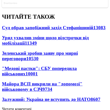
ЧИТАЙТЕ ТАКОЖ
Суд обрав запобіжний захід Стефанішиній
13083
Уряд ухвалив зміни щодо відстрочки від
мобілізації
11349
Зеленський зробив заяву про мирні
переговори
10530
"Медові пастки": СБУ попередила
військових
10001
Майора ВСП викрили на "допомозі"
військовому в СЗЧ
9734
Залужний: Україна не вступить до НАТО
8607
Читати коментарі