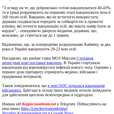
"З огляду на те, що добровільно готові вакцинуватися 40-43%,
то в уряді розраховують на першому етапі вакцинувати хоча б
160 тисяч осіб. Вакцини, які не встигнуть використати,
держава сподівається передати за собівартістю в приватні
клініки, які почнуть вакцинацію осіб, які мають намір їхати за
кордон", - повідомило джерело видання, додавши, що,
можливо, це станеться ще до 1 травня.
Відзначимо, що, за попередніми розрахунками Кабміну, за два
роки в Україні вакцинують 20-22 млн осіб.
Нагадаємо, що раніше глава МОЗ Максим
Степанов
анонсував нові поставки вакцини
. В Україні стартувала
вакцинація від коронавірусної інфекції нового типу. Одними з
перших дози препарату отримують медики, військові і
працівники інтернатів.
Також повідомлялося, що
в зоні ООС почалася вакцинація
військових
. Бригади в складі трьох медиків почали виїжджати
для здійснення щеплень безпосередньо в підрозділи.
Новини від
Корреспондент.net
в Telegram. Підписуйтесь на
наш канал
https://t.me/korrespondentnet
Читайте Korrespondent.net в Google News