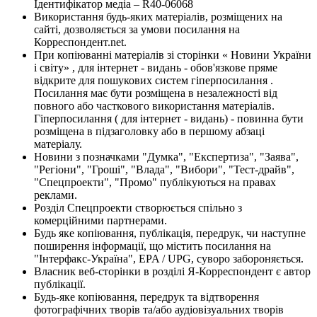
Ідентифікатор медіа – R40-06068
Використання будь-яких матеріалів, розміщених на
сайті, дозволяється за умови посилання на
Корреспондент.net.
При копіюванні матеріалів зі сторінки « Новини України
і світу» , для інтернет - видань - обов'язкове пряме
відкрите для пошукових систем гіперпосилання .
Посилання має бути розміщена в незалежності від
повного або часткового використання матеріалів.
Гіперпосилання ( для інтернет - видань) - повинна бути
розміщена в підзаголовку або в першому абзаці
матеріалу.
Новини з позначками "Думка", "Експертиза", "Заява",
"Регіони", "Гроші", "Влада", "Вибори", "Тест-драйв",
"Спецпроекти", "Промо" публікуються на правах
реклами.
Розділ Спецпроекти створюється спільно з
комерційними партнерами.
Будь яке копіювання, публікація, передрук, чи наступне
поширення інформації, що містить посилання на
"Інтерфакс-Україна", EPA / UPG, суворо забороняється.
Власник веб-сторінки в розділі Я-Корреспондент є автор
публікації.
Будь-яке копіювання, передрук та відтворення
фотографічних творів та/або аудіовізуальних творів