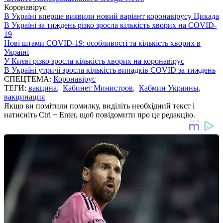
Коронавірус
В Україні вперше виявили новий варіант коронавірусу Цикада
В Україні за тиждень різко зросла кількість хворих на COVID-
19
Нові штами COVID-19: особливості та кількість хворих в
Україні
У Києві різко зросла кількість хворих на коронавірус
В Україні утричі зросла кількість випадків COVID за тиждень
СПЕЦТЕМА:
Коронавірус
ТЕГИ:
вакцина
,
Кабинет Министров
,
Кабмин Украины
,
вакцинация
Якщо ви помітили помилку, виділіть необхідний текст і
натисніть Ctrl + Enter, щоб повідомити про це редакцію.