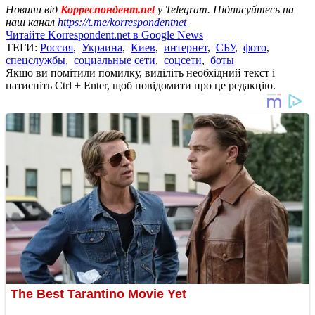
Новини від
Корреспондент.net
у Telegram. Підписуйтесь на
наш канал
https://t.me/korrespondentnet
Читайте Korrespondent.net в Google News
ТЕГИ:
Россия
,
Украина
,
Киев
,
интернет
,
СБУ
,
фото
,
спецслужбы
,
социальные сети
,
соцсети
,
боты
Якщо ви помітили помилку, виділіть необхідний текст і
натисніть Ctrl + Enter, щоб повідомити про це редакцію.