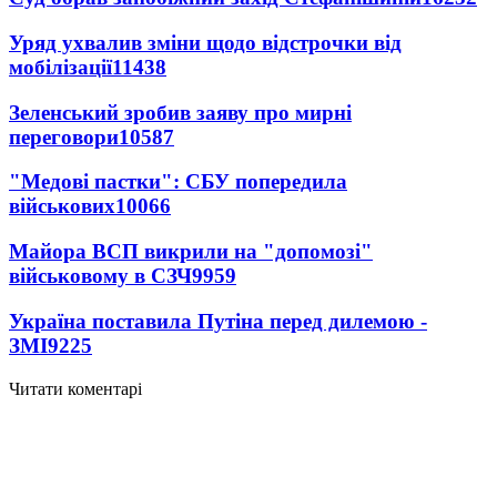
Уряд ухвалив зміни щодо відстрочки від
мобілізації
11438
Зеленський зробив заяву про мирні
переговори
10587
"Медові пастки": СБУ попередила
військових
10066
Майора ВСП викрили на "допомозі"
військовому в СЗЧ
9959
Україна поставила Путіна перед дилемою -
ЗМІ
9225
Читати коментарі