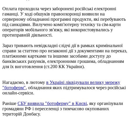
Оплата проходила через заборонені російські електронні
гаманці. У ході обшуків правоохоронці виявили на
серверному обладнанні програмні продукти, які перебувають
під санкціями. Вилучено комп'ютерну техніку та сім-карти
операторів мобільного зв'язку, які використовувались у
протиправній діяльності.
Зараз тривають невідкладні слідчі дії в рамках кримінальної
справи за статтею про незаконні дії з документами на переказ,
платіжними картками та іншими засобами доступу до
банківських рахунків, електронними грошима, обладнанням
для їх виготовлення (ст.200 КК України).
Нагадаємо, в лютому
в Україні ліквідували велику мережу
"ботоферм"
, обладнання яких підтримувалося через російські
онлайн-сервіси.
Раніше
СБУ виявила "ботоферму" в Києві
, яку організували
громадяни РФ і переселенці з тимчасово окупованих
територій Донбасу.