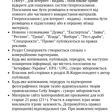
і світу» , для інтернет - видань - обов'язкове пряме
відкрите для пошукових систем гіперпосилання .
Посилання має бути розміщена в незалежності від
повного або часткового використання матеріалів.
Гіперпосилання ( для інтернет - видань) - повинна бути
розміщена в підзаголовку або в першому абзаці
матеріалу.
Новини з позначками "Думка", "Експертиза", "Заява",
"Регіони", "Гроші", "Влада", "Вибори", "Тест-драйв",
"Спецпроекти", "Промо" публікуються на правах
реклами.
Розділ Спецпроекти створюється спільно з
комерційними партнерами.
Будь яке копіювання, публікація, передрук, чи наступне
поширення інформації, що містить посилання на
"Інтерфакс-Україна", EPA / UPG, суворо забороняється.
Власник веб-сторінки в розділі Я-Корреспондент є автор
публікації.
Будь-яке копіювання, передрук та відтворення
фотографічних творів та/або аудіовізуальних творів
правовласника Getty Images - суворо забороняється.
Матеріали сайту korrespondent.net призначені для осіб
старше 21 року (21+). Участь в азартних іграх може
викликати ігрову залежність. Дотримуйтесь правил
(принципів) відповідальної гри. При виявленні перших