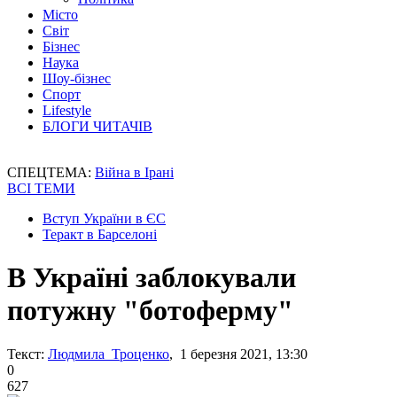
Місто
Світ
Бізнес
Наука
Шоу-бізнес
Спорт
Lifestyle
БЛОГИ ЧИТАЧІВ
СПЕЦТЕМА:
Війна в Ірані
ВСІ ТЕМИ
Вступ України в ЄС
Теракт в Барселоні
В Україні заблокували
потужну "ботоферму"
Текст:
Людмила Троценко
, 1 березня 2021, 13:30
0
627