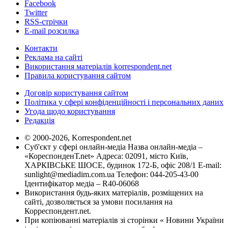
Facebook
Twitter
RSS-стрічки
E-mail розсилка
Контакти
Реклама на сайті
Використання матеріалів korrespondent.net
Правила користування сайтом
Договір користування сайтом
Політика у сфері конфіденційності і персональних даних
Угода щодо користування
Редакція
© 2000-2026, Korrespondent.net
Суб'єкт у сфері онлайн-медіа Назва онлайн-медіа –
«КореспонденТ.net» Адреса: 02091, місто Київ,
ХАРКІВСЬКЕ ШОСЕ, будинок 172-Б, офіс 208/1 E-mail:
sunlight@mediadim.com.ua
Телефон: 044-205-43-00
Ідентифікатор медіа – R40-06068
Використання будь-яких матеріалів, розміщених на
сайті, дозволяється за умови посилання на
Корреспондент.net.
При копіюванні матеріалів зі сторінки « Новини України