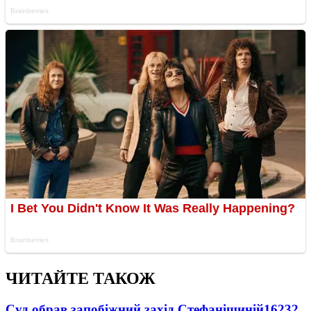
ЧИТАЙТЕ ТАКОЖ
Суд обрав запобіжний захід Стефанішиній
16232