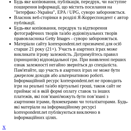
Будь яке копіювання, публікація, передрук, чи наступне
поширення інформації, що містить посилання на
"Інтерфакс-Україна", EPA / UPG, суворо забороняється.
Власник веб-сторінки в розділі Я-Корреспондент є автор
публікації.
Будь-яке копіювання, передрук та відтворення
фотографічних творів та/або аудіовізуальних творів
правовласника Getty Images - суворо забороняється.
Матеріали сайту korrespondent.net призначені для осіб
старше 21 року (21+). Участь в азартних іграх може
викликати ігрову залежність. Дотримуйтесь правил
(принципів) відповідальної гри. При виявленні перших
ознак залежності негайно зверніться до спеціаліста.
Пам'ятайте, що участь в азартних іграх не може бути
джерелом доходів або альтернативою роботі.
Інформаційний ресурс korrespondent.net не проводить
ігри на реальні та/або віртуальні гроші, також сайт не
приймає ні в якій формі оплату ставок та інших
платежів, які пов’язані/можуть бути пов’язані з
азартними іграми, букмекерами чи тоталізаторами. Будь-
які матеріали на інформаційному ресурсі
korrespondent.net публікуються виключно в
інформаційних цілях.
X