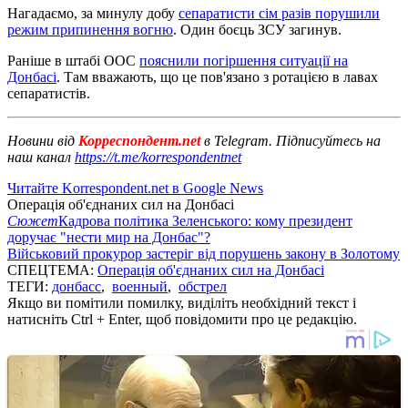
Нагадаємо, за минулу добу
сепаратисти сім разів порушили
режим припинення вогню
. Один боєць ЗСУ загинув.
Раніше в штабі ООС
пояснили погіршення ситуації на
Донбасі
. Там вважають, що це пов'язано з ротацією в лавах
сепаратистів.
Новини від
Корреспондент.net
в Telegram. Підписуйтесь на
наш канал
https://t.me/korrespondentnet
Читайте Korrespondent.net в Google News
Операція об'єднаних сил на Донбасі
Сюжет
Кадрова політика Зеленського: кому президент
доручає "нести мир на Донбас"?
Військовий прокурор застеріг від порушень закону в Золотому
СПЕЦТЕМА:
Операція об'єднаних сил на Донбасі
ТЕГИ:
донбасс
,
военный
,
обстрел
Якщо ви помітили помилку, виділіть необхідний текст і
натисніть Ctrl + Enter, щоб повідомити про це редакцію.