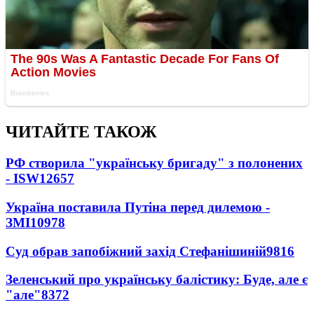
ЧИТАЙТЕ ТАКОЖ
РФ створила "українську бригаду" з полонених
- ISW
12657
Україна поставила Путіна перед дилемою -
ЗМІ
10978
Суд обрав запобіжний захід Стефанішиній
9816
Зеленський про українську балістику: Буде, але є
"але"
8372