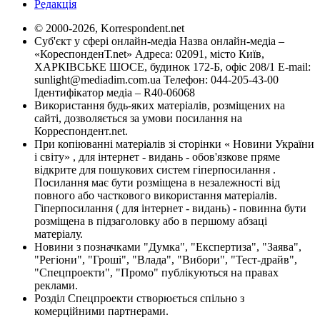
Редакція
© 2000-2026, Korrespondent.net
Суб'єкт у сфері онлайн-медіа Назва онлайн-медіа –
«КореспонденТ.net» Адреса: 02091, місто Київ,
ХАРКІВСЬКЕ ШОСЕ, будинок 172-Б, офіс 208/1 E-mail:
sunlight@mediadim.com.ua
Телефон: 044-205-43-00
Ідентифікатор медіа – R40-06068
Використання будь-яких матеріалів, розміщених на
сайті, дозволяється за умови посилання на
Корреспондент.net.
При копіюванні матеріалів зі сторінки « Новини України
і світу» , для інтернет - видань - обов'язкове пряме
відкрите для пошукових систем гіперпосилання .
Посилання має бути розміщена в незалежності від
повного або часткового використання матеріалів.
Гіперпосилання ( для інтернет - видань) - повинна бути
розміщена в підзаголовку або в першому абзаці
матеріалу.
Новини з позначками "Думка", "Експертиза", "Заява",
"Регіони", "Гроші", "Влада", "Вибори", "Тест-драйв",
"Спецпроекти", "Промо" публікуються на правах
реклами.
Розділ Спецпроекти створюється спільно з
комерційними партнерами.