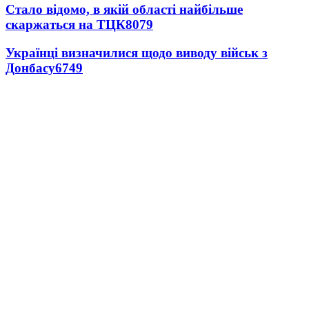
Стало відомо, в якій області найбільше
скаржаться на ТЦК
8079
Українці визначилися щодо виводу військ з
Донбасу
6749