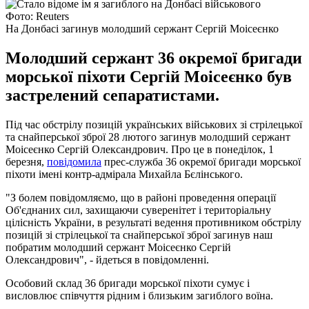
Фото: Reuters
На Донбасі загинув молодший сержант Сергій Моісеєнко
Молодший сержант 36 окремої бригади
морської піхоти Сергій Моісеєнко був
застрелений сепаратистами.
Під час обстрілу позицій українських військових зі стрілецької
та снайперської зброї 28 лютого загинув молодший сержант
Моісеєнко Сергій Олександрович. Про це в понеділок, 1
березня,
повідомила
прес-служба 36 окремої бригади морської
піхоти імені контр-адмірала Михайла Бєлінського.
"З болем повідомляємо, що в районі проведення операції
Об'єднаних сил, захищаючи суверенітет і територіальну
цілісність України, в результаті ведення противником обстрілу
позицій зі стрілецької та снайперської зброї загинув наш
побратим молодший сержант Моісеєнко Сергій
Олександрович", - йдеться в повідомленні.
Особовий склад 36 бригади морської піхоти сумує і
висловлює співчуття рідним і близьким загиблого воїна.