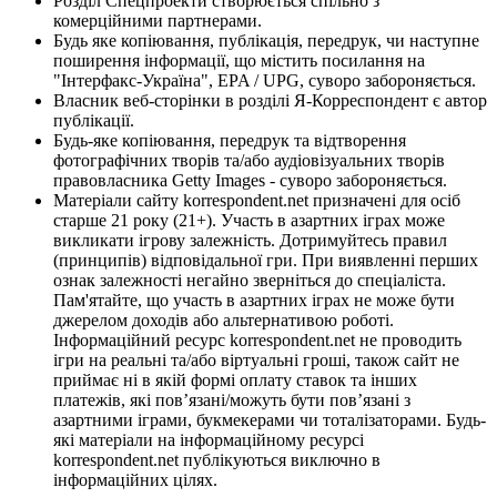
Розділ Спецпроекти створюється спільно з
комерційними партнерами.
Будь яке копіювання, публікація, передрук, чи наступне
поширення інформації, що містить посилання на
"Інтерфакс-Україна", EPA / UPG, суворо забороняється.
Власник веб-сторінки в розділі Я-Корреспондент є автор
публікації.
Будь-яке копіювання, передрук та відтворення
фотографічних творів та/або аудіовізуальних творів
правовласника Getty Images - суворо забороняється.
Матеріали сайту korrespondent.net призначені для осіб
старше 21 року (21+). Участь в азартних іграх може
викликати ігрову залежність. Дотримуйтесь правил
(принципів) відповідальної гри. При виявленні перших
ознак залежності негайно зверніться до спеціаліста.
Пам'ятайте, що участь в азартних іграх не може бути
джерелом доходів або альтернативою роботі.
Інформаційний ресурс korrespondent.net не проводить
ігри на реальні та/або віртуальні гроші, також сайт не
приймає ні в якій формі оплату ставок та інших
платежів, які пов’язані/можуть бути пов’язані з
азартними іграми, букмекерами чи тоталізаторами. Будь-
які матеріали на інформаційному ресурсі
korrespondent.net публікуються виключно в
інформаційних цілях.