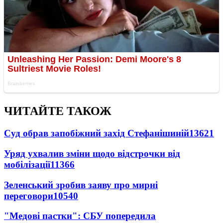
ЧИТАЙТЕ ТАКОЖ
Суд обрав запобіжний захід Стефанішиній
13621
Уряд ухвалив зміни щодо відстрочки від
мобілізації
11366
Зеленський зробив заяву про мирні
переговори
10540
"Медові пастки": СБУ попередила