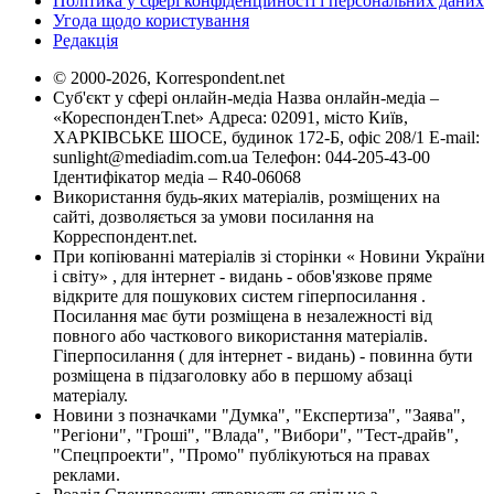
Політика у сфері конфіденційності і персональних даних
Угода щодо користування
Редакція
© 2000-2026, Korrespondent.net
Суб'єкт у сфері онлайн-медіа Назва онлайн-медіа –
«КореспонденТ.net» Адреса: 02091, місто Київ,
ХАРКІВСЬКЕ ШОСЕ, будинок 172-Б, офіс 208/1 E-mail:
sunlight@mediadim.com.ua
Телефон: 044-205-43-00
Ідентифікатор медіа – R40-06068
Використання будь-яких матеріалів, розміщених на
сайті, дозволяється за умови посилання на
Корреспондент.net.
При копіюванні матеріалів зі сторінки « Новини України
і світу» , для інтернет - видань - обов'язкове пряме
відкрите для пошукових систем гіперпосилання .
Посилання має бути розміщена в незалежності від
повного або часткового використання матеріалів.
Гіперпосилання ( для інтернет - видань) - повинна бути
розміщена в підзаголовку або в першому абзаці
матеріалу.
Новини з позначками "Думка", "Експертиза", "Заява",
"Регіони", "Гроші", "Влада", "Вибори", "Тест-драйв",
"Спецпроекти", "Промо" публікуються на правах
реклами.