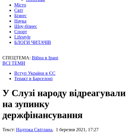
Місто
Світ
Бізнес
Наука
Шоу-бізнес
Спорт
Lifestyle
БЛОГИ ЧИТАЧІВ
СПЕЦТЕМА:
Війна в Ірані
ВСІ ТЕМИ
Вступ України в ЄС
Теракт в Барселоні
У Слузі народу відреагували
на зупинку
держфінансування
Текст:
Надтока Світлана
, 1 березня 2021, 17:27