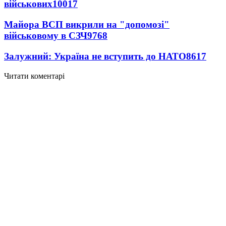
військових
10017
Майора ВСП викрили на "допомозі"
військовому в СЗЧ
9768
Залужний: Україна не вступить до НАТО
8617
Читати коментарі