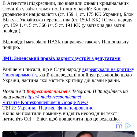
В Агентстві підкреслили, що виявили ознаки кримінальних
злочинів у звітах трьох політичних партій: Конгрес
українських націоналістів (ст. 159-1, ст. 175 КК України), Блок
Вілкула Українська перспектива (ст. 159-1 КК) і Слуга народу
(ст. 159-1, ч. 5 ст. 366 і ч. 5 ст. 191 КК (у звітах за два звітні
періоди).
Відповідні матеріали НАЗК направляє також у Національну
поліцію.
ЗМІ: Зеленський провів закриту зустріч з депутатами
Раніше ми писали, що в Слузі народу
відреагували на критику
Європарламенту
, який напередодні прийняв резолюцію щодо
України, частина якої містить критику дій влади країни.
Новини від
Корреспондент.net
в Telegram. Підписуйтесь на
наш канал
https://t.me/korrespondentnet
Читайте Korrespondent.net в Google News
ТЕГИ:
Украина
,
Партия
,
финансирование
Якщо ви помітили помилку, виділіть необхідний текст і
натисніть Ctrl + Enter, щоб повідомити про це редакцію.