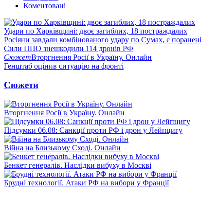
Коментовані
Удари по Харківщині: двоє загиблих, 18 постраждалих
Росіяни завдали комбінованого удару по Сумах, є поранені
Сили ППО знешкодили 114 дронів РФ
Сюжет
Вторгнення Росії в Україну. Онлайн
Генштаб оцінив ситуацію на фронті
Сюжети
Вторгнення Росії в Україну. Онлайн
Підсумки 06.08: Санкції проти РФ і дрон у Лейпцигу
Війна на Близькому Сході. Онлайн
Бенкет генералів. Наслідки вибуху в Москві
Брудні технології. Атаки РФ на вибори у Франції