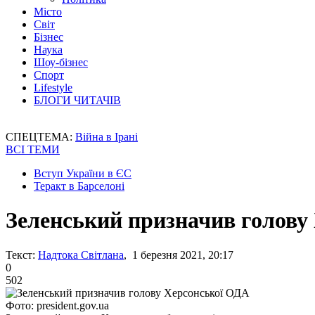
Місто
Світ
Бізнес
Наука
Шоу-бізнес
Спорт
Lifestyle
БЛОГИ ЧИТАЧІВ
СПЕЦТЕМА:
Війна в Ірані
ВСІ ТЕМИ
Вступ України в ЄС
Теракт в Барселоні
Зеленський призначив голову
Текст:
Надтока Світлана
, 1 березня 2021, 20:17
0
502
Фото: president.gov.ua