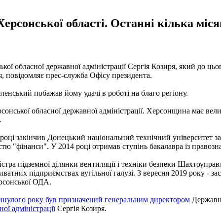
Херсонської області. Останні кілька міс
ї обласної державної адміністрації Сергія Козиря, який до цьо
я, повідомляє прес-служба Офісу президента.
енський побажав йому удачі в роботі на благо регіону.
сонської обласної державної адміністрації. Херсонщина має вели
.
 році закінчив Донецький національний технічний університет з
стю "фінанси". У 2014 році отримав ступінь бакалавра із правоз
айстра підземної ділянки вентиляції і техніки безпеки Шахтоупр
ватних підприємствах вугільної галузі. З вересня 2019 року - за
рсонської ОДА.
инулого року був призначений генеральним директором
Державно
ої адміністрації
Сергія Козиря.