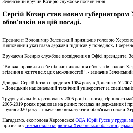
Зеленський вручив Козирю службове посвідчення
Сергій Козир став новим губернатором 
обов'язків на цій посаді.
Президент Володимир Зеленський призначив головою Херсонсько
Відповідний указ глава держави підписав у понеділок, 1 березн
Вручаючи Козирю службове посвідчення в Офісі президента, Зел
"Ви вже проявили себе під час виконання обов'язків голови Хер
втілення в життя всіх цих можливостей", - зазначив Зеленський
Довідка. Сергій Козир народився 1984 року в Донецьку. У 2007
- Донецький національний технічний університет за спеціальні
Трудову діяльність розпочав у 2005 році на посаді гірничого м
2005-2019 роках працював на різних посадах на державних і при
грудня 2020 року - тимчасово виконуючий обов'язки голови Хе
Нагадаємо, екс-голова Херсонської
ОДА Юрій Гусєв у грудні м
призначив
тимчасового керівника Херсонської обласної державн