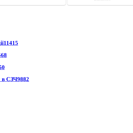
ії
11415
568
50
 в СЗЧ
9882