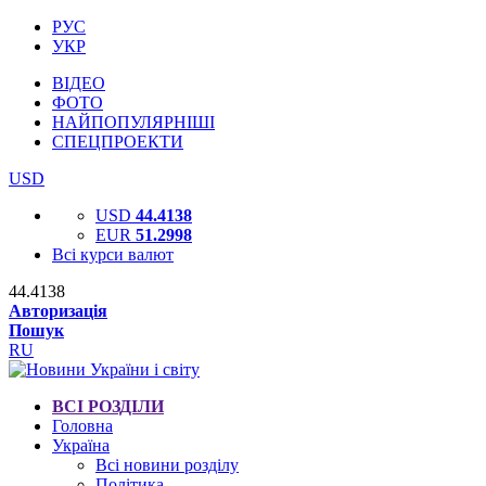
РУС
УКР
ВІДЕО
ФОТО
НАЙПОПУЛЯРНІШІ
СПЕЦПРОЕКТИ
USD
USD
44.4138
EUR
51.2998
Всі курси валют
44.4138
Авторизація
Пошук
RU
ВСІ РОЗДІЛИ
Головна
Україна
Всі новини розділу
Політика