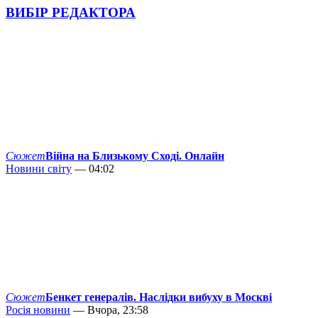
ВИБІР РЕДАКТОРА
Сюжет
Війна на Близькому Сході. Онлайн
Новини світу
— 04:02
Сюжет
Бенкет генералів. Наслідки вибуху в Москві
Росія новини
— Вчора, 23:58