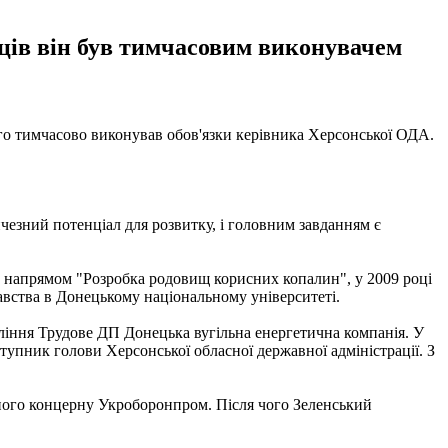
яців він був тимчасовим виконувачем
го тимчасово виконував обов'язки керівника Херсонської ОДА.
чезний потенціал для розвитку, і головним завданням є
а напрямом "Розробка родовищ корисних копалин", у 2009 році
навства в Донецькому національному університеті.
авління Трудове ДП Донецька вугільна енергетична компанія. У
ступник голови Херсонської обласної державної адміністрації. З
го концерну Укроборонпром. Після чого Зеленський