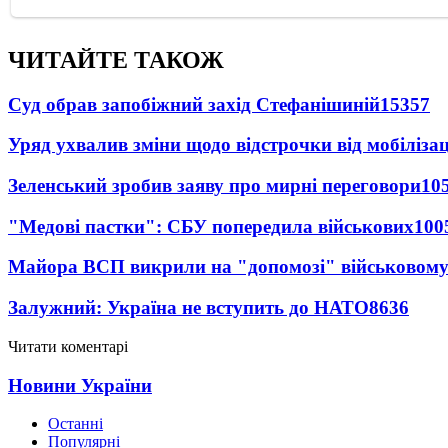
ЧИТАЙТЕ ТАКОЖ
Суд обрав запобіжний захід Стефанішиній
15357
Уряд ухвалив зміни щодо відстрочки від мобілізац
Зеленський зробив заяву про мирні переговори
10
"Медові пастки": СБУ попередила військових
100
Майора ВСП викрили на "допомозі" військовому
Залужний: Україна не вступить до НАТО
8636
Читати коментарі
Новини України
Останні
Популярні