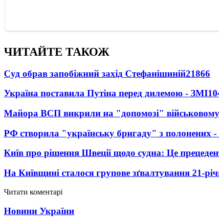
ЧИТАЙТЕ ТАКОЖ
Суд обрав запобіжний захід Стефанішиній
21866
Україна поставила Путіна перед дилемою - ЗМІ
10
Майора ВСП викрили на "допомозі" військовому
РФ створила "українську бригаду" з полонених -
Київ про рішення Швеції щодо судна: Це прецеден
На Київщині сталося групове зґвалтування 21-річ
Читати коментарі
Новини України