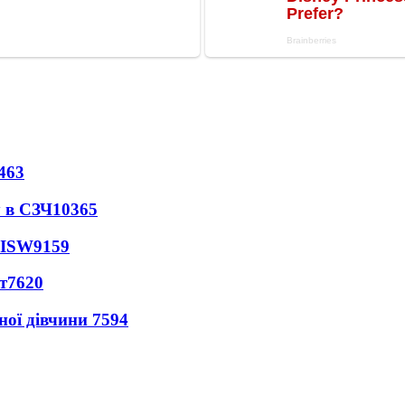
463
 в СЗЧ
10365
 ISW
9159
т
7620
ної дівчини
7594