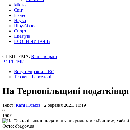
Місто
Світ
Бізнес
Наука
Шоу-бізнес
Спорт
Lifestyle
БЛОГИ ЧИТАЧІВ
СПЕЦТЕМА:
Війна в Ірані
ВСІ ТЕМИ
Вступ України в ЄС
Теракт в Барселоні
На Тернопільщині податківця
Текст:
Катя Юськів
, 2 березня 2021, 10:19
0
1907
Фото: dbr.gov.ua