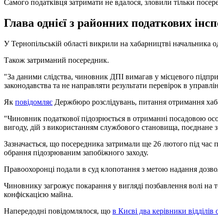
Самого податківця затримати не вдалося, зловили тільки посер
Глава однієї з районних податкових інс
У Тернопільській області викрили на хабарництві начальника о
Також затриманий посередник.
"За даними слідства, чиновник ДПІ вимагав у місцевого підпр
законодавства та не направляти результати перевірок в управлі
Як
повідомляє
Держбюро розслідувань, питання отримання хаба
"Чиновник податкової підозрюється в отриманні посадовою особ
вигоду, дій з використанням службового становища, поєднане з 
Зазначається, що посередника затримали ще 26 лютого під час п
обрання підозрюваним запобіжного заходу.
Правоохоронці подали в суд клопотання з метою надання дозвол
Чиновнику загрожує покарання у вигляді позбавлення волі на те
конфіскацією майна.
Напередодні повідомлялося, що
в Києві два керівники відділів 