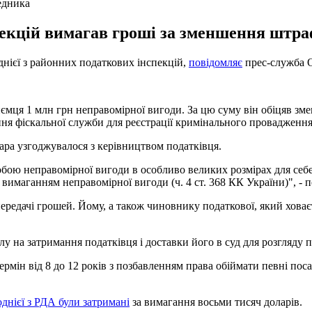
едника
пекцій вимагав гроші за зменшення штра
днієї з районних податкових інспекцій,
повідомляє
прес-служба О
иємця 1 млн грн неправомірної вигоди. За цю суму він обіцяв з
ння фіскальної служби для реєстрації кримінального провадження"
ра узгоджувалося з керівництвом податківця.
ою неправомірної вигоди в особливо великих розмірах для себе,
вимаганням неправомірної вигоди (ч. 4 ст. 368 КК України)", - 
ередачі грошей. Йому, а також чиновнику податкової, який ховає
у на затримання податківця і доставки його в суд для розгляду 
рмін від 8 до 12 років з позбавленням права обіймати певні поса
однієї з РДА були затримані
за вимагання восьми тисяч доларів.