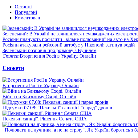
Останні
Популярні
Коментовані
Зеленський: В Україні не залишилося неушкоджених електрост
Росіяни планують посилити "вільне полювання" на авто на Хе
Росіяни атакували рейсовий автобус у Нікополі: загинув водій
Зеленський розповів про розмову з Вучичем
Сюжет
Вторгнення Росії в Україну. Онлайн
Сюжети
Вторгнення Росії в Україну. Онлайн
Війна на Близькому Сході. Онлайн
Підсумки 07.08: "Пекельні" санкції і "парад" дронів
Пекельні санкції. Рішення Сената США
"Полювати на лучника, а не на стрілу". Як Україні боротись з 