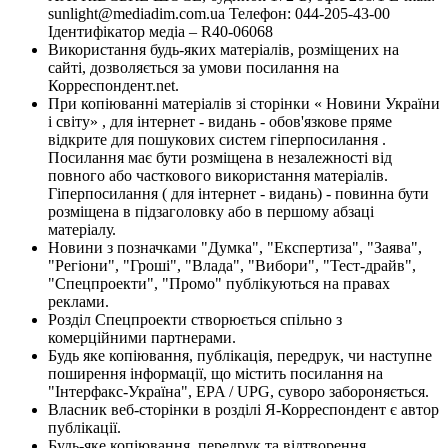
sunlight@mediadim.com.ua
Телефон: 044-205-43-00
Ідентифікатор медіа – R40-06068
Використання будь-яких матеріалів, розміщених на
сайті, дозволяється за умови посилання на
Корреспондент.net.
При копіюванні матеріалів зі сторінки « Новини України
і світу» , для інтернет - видань - обов'язкове пряме
відкрите для пошукових систем гіперпосилання .
Посилання має бути розміщена в незалежності від
повного або часткового використання матеріалів.
Гіперпосилання ( для інтернет - видань) - повинна бути
розміщена в підзаголовку або в першому абзаці
матеріалу.
Новини з позначками "Думка", "Експертиза", "Заява",
"Регіони", "Гроші", "Влада", "Вибори", "Тест-драйв",
"Спецпроекти", "Промо" публікуються на правах
реклами.
Розділ Спецпроекти створюється спільно з
комерційними партнерами.
Будь яке копіювання, публікація, передрук, чи наступне
поширення інформації, що містить посилання на
"Інтерфакс-Україна", EPA / UPG, суворо забороняється.
Власник веб-сторінки в розділі Я-Корреспондент є автор
публікації.
Будь-яке копіювання, передрук та відтворення