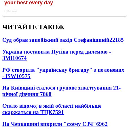
ЧИТАЙТЕ ТАКОЖ
Суд обрав запобіжний захід Стефанішиній
22185
Україна поставила Путіна перед дилемою -
ЗМІ
10674
РФ створила "українську бригаду" з полонених
- ISW
10575
На Київщині сталося групове зґвалтування 21-
річної дівчини
7868
Стало відомо, в якій області найбільше
скаржаться на ТЦК
7591
На Черкащині викрили "схему СЗЧ"
6962