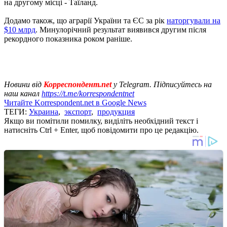
на другому місці - Таїланд.
Додамо також, що аграрії України та ЄС за рік
наторгували на
$10 млрд
. Минулорічний результат виявився другим після
рекордного показника роком раніше.
Новини від
Корреспондент.net
у Telegram. Підписуйтесь на
наш канал
https://t.me/korrespondentnet
Читайте Korrespondent.net в Google News
ТЕГИ:
Украина
,
экспорт
,
продукция
Якщо ви помітили помилку, виділіть необхідний текст і
натисніть Ctrl + Enter, щоб повідомити про це редакцію.