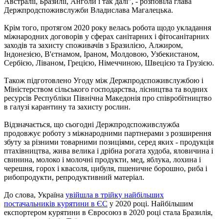
Австралії, Бразилії, Анголи і так далі", - розповіла глава
Держпродспоживслужби Владислава Магалецька.
Крім того, протягом 2020 року велась робота щодо укладання
міжнародних договорів у сферах санітарних і фітосанітарних
заходів та захисту споживачів з Бразилією, Алжиром,
Індонезією, В'єтнамом, Іраном, Молдовою, Узбекистаном,
Сербією, Ліваном, Грецією, Німеччиною, Швецією та Грузією.
Також підготовлено Угоду між Держпродспоживслужбою і
Міністерством сільського господарства, лісництва та водних
ресурсів Республіки Північна Македонія про співробітництво
в галузі карантину та захисту рослин.
Відзначається, що сьогодні Держпродспоживслужба
продовжує роботу з міжнародними партнерами з розширення
збуту за різними товарними позиціями, серед яких - продукція
птахівництва, жива велика і дрібна рогата худоба, яловичина і
свинина, молоко і молочні продукти, мед, яблука, лохина і
черешня, горох і квасоля, цибуля, пшеничне борошно, риба і
рибопродукти, репродуктивний матеріал.
До слова, Україна
увійшла в трійку найбільших
постачальників курятини в ЄС
у 2020 році. Найбільшим
експортером курятини в Євросоюз в 2020 році стала Бразилія,