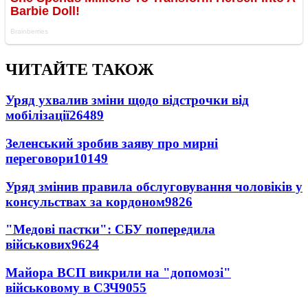
ЧИТАЙТЕ ТАКОЖ
Уряд ухвалив зміни щодо відстрочки від
мобілізації
26489
Зеленський зробив заяву про мирні
переговори
10149
Уряд змінив правила обслуговування чоловіків у
консульствах за кордоном
9826
"Медові пастки": СБУ попередила
військових
9624
Майора ВСП викрили на "допомозі"
військовому в СЗЧ
9055