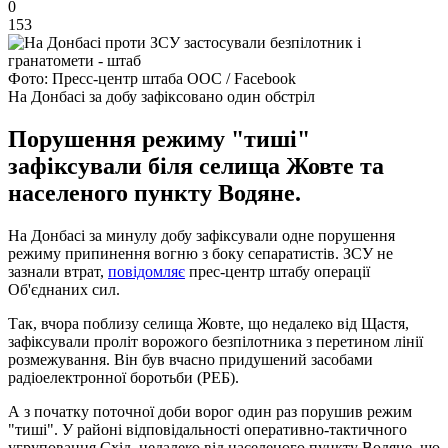
0
153
Фото: Пресс-центр штаба ООС / Facebook
На Донбасі за добу зафіксовано один обстріл
Порушення режиму "тиші"
зафіксували біля селища Жовте та
населеного пункту Водяне.
На Донбасі за минулу добу зафіксували одне порушення
режиму припинення вогню з боку сепаратистів. ЗСУ не
зазнали втрат,
повідомляє
прес-центр штабу операції
Об'єднаних сил.
Так, вчора поблизу селища Жовте, що недалеко від Щастя,
зафіксували проліт ворожого безпілотника з перетином лінії
розмежування. Він був вчасно придушений засобами
радіоелектронної боротьби (РЕБ).
А з початку поточної доби ворог один раз порушив режим
"тиші". У районі відповідальності оперативно-тактичного
угруповання Схід, недалеко від населеного пункту Водяне, що