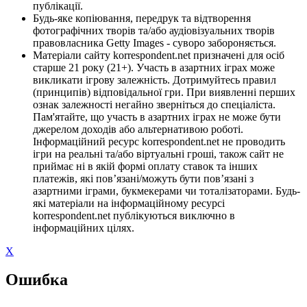
публікації.
Будь-яке копіювання, передрук та відтворення
фотографічних творів та/або аудіовізуальних творів
правовласника Getty Images - суворо забороняється.
Матеріали сайту korrespondent.net призначені для осіб
старше 21 року (21+). Участь в азартних іграх може
викликати ігрову залежність. Дотримуйтесь правил
(принципів) відповідальної гри. При виявленні перших
ознак залежності негайно зверніться до спеціаліста.
Пам'ятайте, що участь в азартних іграх не може бути
джерелом доходів або альтернативою роботі.
Інформаційний ресурс korrespondent.net не проводить
ігри на реальні та/або віртуальні гроші, також сайт не
приймає ні в якій формі оплату ставок та інших
платежів, які пов’язані/можуть бути пов’язані з
азартними іграми, букмекерами чи тоталізаторами. Будь-
які матеріали на інформаційному ресурсі
korrespondent.net публікуються виключно в
інформаційних цілях.
X
Ошибка