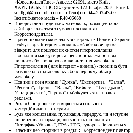
«КореспонденТ.net» Адреса: 02091, місто Київ,
ХАРКІВСЬКЕ ШОСЕ, будинок 172-Б, офіс 208/1 E-mail:
sunlight@mediadim.com.ua
Телефон: 044-205-43-00
Ідентифікатор медіа – R40-06068
Використання будь-яких матеріалів, розміщених на
сайті, дозволяється за умови посилання на
Корреспондент.net.
При копіюванні матеріалів зі сторінки « Новини України
і світу» , для інтернет - видань - обов'язкове пряме
відкрите для пошукових систем гіперпосилання .
Посилання має бути розміщена в незалежності від
повного або часткового використання матеріалів.
Гіперпосилання ( для інтернет - видань) - повинна бути
розміщена в підзаголовку або в першому абзаці
матеріалу.
Новини з позначками "Думка", "Експертиза", "Заява",
"Регіони", "Гроші", "Влада", "Вибори", "Тест-драйв",
"Спецпроекти", "Промо" публікуються на правах
реклами.
Розділ Спецпроекти створюється спільно з
комерційними партнерами.
Будь яке копіювання, публікація, передрук, чи наступне
поширення інформації, що містить посилання на
"Інтерфакс-Україна", EPA / UPG, суворо забороняється.
Власник веб-сторінки в розділі Я-Корреспондент є автор