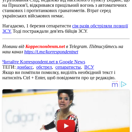
на Приазов'ї, відкривався прицільний вогонь з автоматичних
станкових і протитанкових гранатометів. Втрат серед
українських військових немає.
Нагадаємо, 1 березня сепаратисти
сім разів обстріляли позиції
ЗСУ.
Тоді постраждали дев'ять бійців ЗСУ.
Новини від
Корреспондент.net
в Telegram. Підписуйтесь на
наш канал
https://t.me/korrespondentnet
Читайте Korrespondent.net в Google News
ТЕГИ:
донбасс
,
обстрел
,
сепаратисты
,
ВСУ
Якщо ви помітили помилку, виділіть необхідний текст і
натисніть Ctrl + Enter, щоб повідомити про це редакцію.