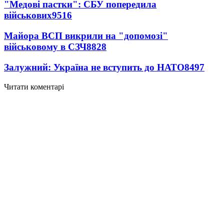
"Медові пастки": СБУ попередила
військових
9516
Майора ВСП викрили на "допомозі"
військовому в СЗЧ
8828
Залужний: Україна не вступить до НАТО
8497
Читати коментарі