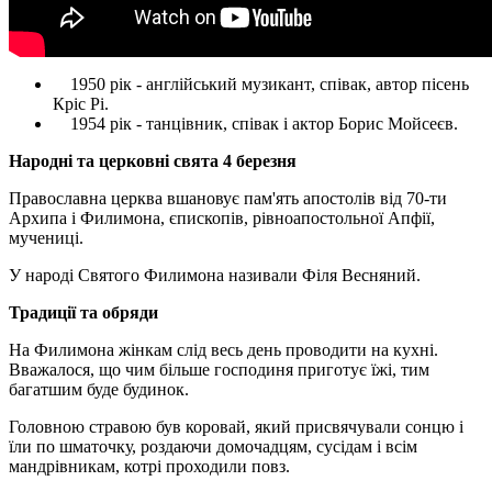
1950 рік - англійський музикант, співак, автор пісень
Кріс Рі.
1954 рік - танцівник, співак і актор Борис Мойсеєв.
Народні та церковні свята 4 березня
Православна церква вшановує пам'ять апостолів від 70-ти
Архипа і Филимона, єпископів, рівноапостольної Апфії,
мучениці.
У народі Святого Филимона називали Філя Весняний.
Традиції та обряди
На Филимона жінкам слід весь день проводити на кухні.
Вважалося, що чим більше господиня приготує їжі, тим
багатшим буде будинок.
Головною стравою був коровай, який присвячували сонцю і
їли по шматочку, роздаючи домочадцям, сусідам і всім
мандрівникам, котрі проходили повз.