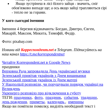
Якщо зустрінеш в лісі білого зайця - значить, сніг
обов'язково випаде ще; а ось якщо зайці трапляються сірі
- тепло не за горами.
У кого сьогодні іменини
Іменини 4 березня відзначають: Богдан, Дмитро, Євген,
Макарій, Максим, Микита, Тимофій, Федір.
Фото: pixabay.com
Новини від
Корреспондент.net
в Telegram. Підписуйтесь на
наш канал
https://t.me/korrespondentnet
Читайте Korrespondent.net в Google News
праздники
Верховна Рада запровадила День української музики
Зеленський привітав українців з Днем вишиванки
Зеленський привітав українок із Днем матері
У Нацполіції розповіли, чи порушували порядок українці на
Великдень
Укренерго розповіло про відключення в суботу
ТЕГИ:
праздники
,
фото
,
праздник
,
события
,
традиции
,
день рождения
,
приметы
,
календарь
,
именины
Якщо ви помітили помилку, виділіть необхідний текст і