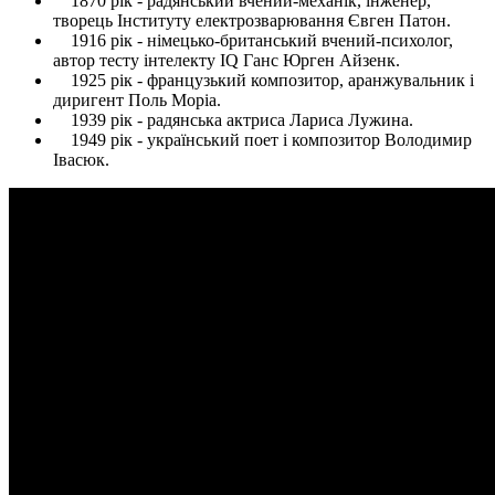
1870 рік - радянський вчений-механік, інженер,
творець Інституту електрозварювання Євген Патон.
1916 рік - німецько-британський вчений-психолог,
автор тесту інтелекту IQ Ганс Юрген Айзенк.
1925 рік - французький композитор, аранжувальник і
диригент Поль Моріа.
1939 рік - радянська актриса Лариса Лужина.
1949 рік - український поет і композитор Володимир
Івасюк.