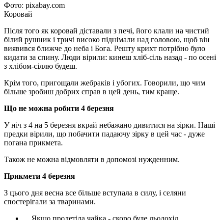
Фото: pixabay.com
Коровай
Після того як коровай діставали з печі, його клали на чистий
білий рушник і тричі високо піднімали над головою, щоб він
виявився ближче до неба і Бога. Решту крихт потрібно було
кидати за спину. Люди вірили: кинеш хліб-сіль назад - по осені
з хлібом-сіллю будеш.
Крім того, пригощали жебраків і убогих. Говорили, що чим
більше зробиш добрих справ в цей день, тим краще.
Що не можна робити 4 березня
У ніч з 4 на 5 березня вкрай небажано дивитися на зірки. Наші
предки вірили, що побачити падаючу зірку в цей час - дуже
погана прикмета.
Також не можна відмовляти в допомозі нужденним.
Прикмети 4 березня
З цього дня весна все більше вступала в силу, і селяни
спостерігали за тваринами.
Якщо пролетіла чайка - скоро буде льодохід.