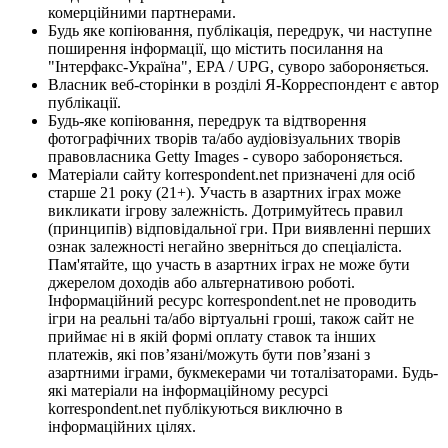
комерційними партнерами.
Будь яке копіювання, публікація, передрук, чи наступне
поширення інформації, що містить посилання на
"Інтерфакс-Україна", EPA / UPG, суворо забороняється.
Власник веб-сторінки в розділі Я-Корреспондент є автор
публікації.
Будь-яке копіювання, передрук та відтворення
фотографічних творів та/або аудіовізуальних творів
правовласника Getty Images - суворо забороняється.
Матеріали сайту korrespondent.net призначені для осіб
старше 21 року (21+). Участь в азартних іграх може
викликати ігрову залежність. Дотримуйтесь правил
(принципів) відповідальної гри. При виявленні перших
ознак залежності негайно зверніться до спеціаліста.
Пам'ятайте, що участь в азартних іграх не може бути
джерелом доходів або альтернативою роботі.
Інформаційний ресурс korrespondent.net не проводить
ігри на реальні та/або віртуальні гроші, також сайт не
приймає ні в якій формі оплату ставок та інших
платежів, які пов’язані/можуть бути пов’язані з
азартними іграми, букмекерами чи тоталізаторами. Будь-
які матеріали на інформаційному ресурсі
korrespondent.net публікуються виключно в
інформаційних цілях.