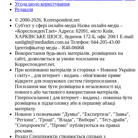
Угода щодо користування
Редакція
© 2000-2026, Korrespondent.net
Суб'єкт у сфері онлайн-медіа Назва онлайн-медіа –
«КореспонденТ.net» Адреса: 02091, місто Київ,
ХАРКІВСЬКЕ ШОСЕ, будинок 172-Б, офіс 208/1 E-mail:
sunlight@mediadim.com.ua
Телефон: 044-205-43-00
Ідентифікатор медіа – R40-06068
Використання будь-яких матеріалів, розміщених на
сайті, дозволяється за умови посилання на
Корреспондент.net.
При копіюванні матеріалів зі сторінки « Новини України
і світу» , для інтернет - видань - обов'язкове пряме
відкрите для пошукових систем гіперпосилання .
Посилання має бути розміщена в незалежності від
повного або часткового використання матеріалів.
Гіперпосилання ( для інтернет - видань) - повинна бути
розміщена в підзаголовку або в першому абзаці
матеріалу.
Новини з позначками "Думка", "Експертиза", "Заява",
"Регіони", "Гроші", "Влада", "Вибори", "Тест-драйв",
"Спецпроекти", "Промо" публікуються на правах
реклами.
Розділ Спецпроекти створюється спільно з