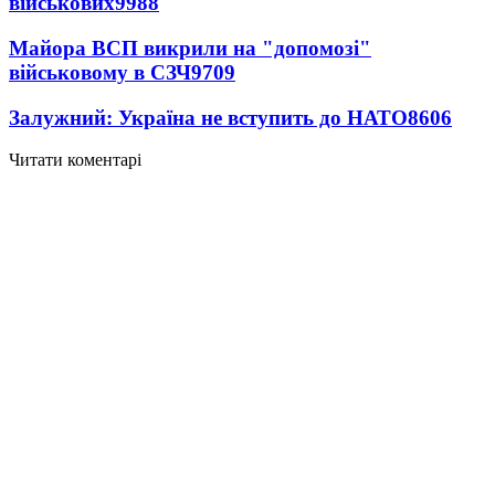
військових
9988
Майора ВСП викрили на "допомозі"
військовому в СЗЧ
9709
Залужний: Україна не вступить до НАТО
8606
Читати коментарі