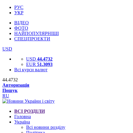
РУС
УКР
ВІДЕО
ФОТО
НАЙПОПУЛЯРНІШІ
СПЕЦПРОЕКТИ
USD
USD
44.4732
EUR
51.3093
Всі курси валют
44.4732
Авторизація
Пошук
RU
ВСІ РОЗДІЛИ
Головна
Україна
Всі новини розділу
Політика