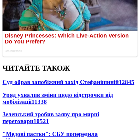
ЧИТАЙТЕ ТАКОЖ
Суд обрав запобіжний захід Стефанішиній
12845
Уряд ухвалив зміни щодо відстрочки від
мобілізації
11338
Зеленський зробив заяву про мирні
переговори
10521
"Медові пастки": СБУ попередила