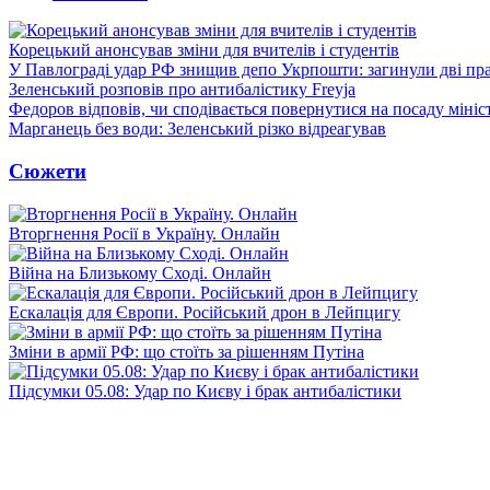
Корецький анонсував зміни для вчителів і студентів
У Павлограді удар РФ знищив депо Укрпошти: загинули дві пр
Зеленський розповів про антибалістику Freyja
Федоров відповів, чи сподівається повернутися на посаду міні
Марганець без води: Зеленський різко відреагував
Сюжети
Вторгнення Росії в Україну. Онлайн
Війна на Близькому Сході. Онлайн
Ескалація для Європи. Російський дрон в Лейпцигу
Зміни в армії РФ: що стоїть за рішенням Путіна
Підсумки 05.08: Удар по Києву і брак антибалістики