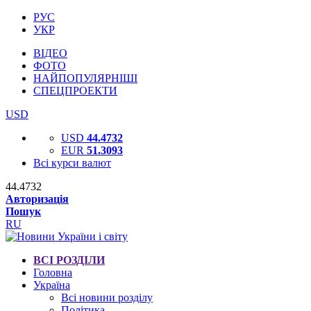
РУС
УКР
ВІДЕО
ФОТО
НАЙПОПУЛЯРНІШІ
СПЕЦПРОЕКТИ
USD
USD
44.4732
EUR
51.3093
Всі курси валют
44.4732
Авторизація
Пошук
RU
ВСІ РОЗДІЛИ
Головна
Україна
Всі новини розділу
Політика