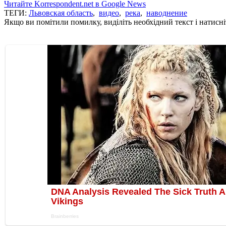
Читайте Korrespondent.net в Google News
ТЕГИ:
Львовская область
,
видео
,
река
,
наводнение
Якщо ви помітили помилку, виділіть необхідний текст і натисніт