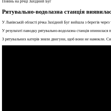
Повінь на річці Західний Буг
Рятувально-водолазна станція виявилася
У Львівській області річка Західний Буг вийшла з берегів через
У результаті паводку рятувально-водолазна станція опинилася п
З рятувальних катерів зняли двигуни, щоб вони не намокли. Си