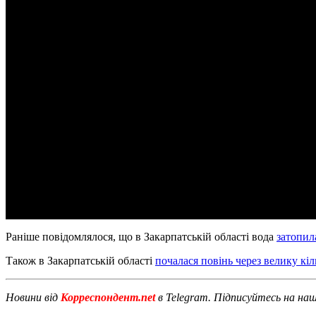
Раніше повідомлялося, що в Закарпатській області вода
затопил
Також в Закарпатській області
почалася повінь через велику кіл
Новини від
Корреспондент.net
в Telegram. Підписуйтесь на на