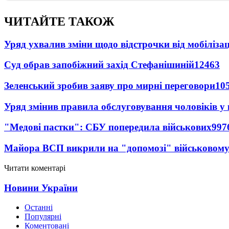
ЧИТАЙТЕ ТАКОЖ
Уряд ухвалив зміни щодо відстрочки від мобілізац
Суд обрав запобіжний захід Стефанішиній
12463
Зеленський зробив заяву про мирні переговори
10
Уряд змінив правила обслуговування чоловіків у
"Медові пастки": СБУ попередила військових
997
Майора ВСП викрили на "допомозі" військовому
Читати коментарі
Новини України
Останні
Популярні
Коментовані