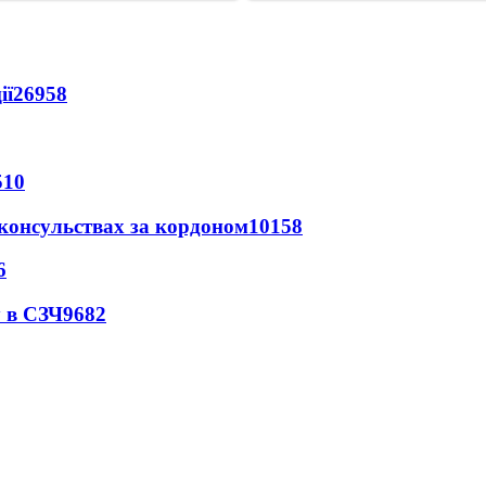
ії
26958
510
 консульствах за кордоном
10158
6
 в СЗЧ
9682