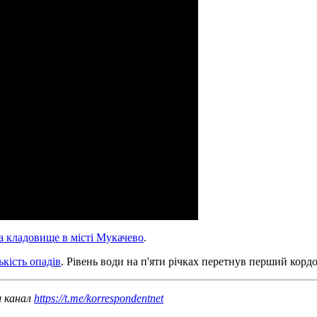
а кладовище в місті Мукачево
.
ькість опадів
. Рівень води на п'яти річках перетнув перший кордо
ш канал
https://t.me/korrespondentnet