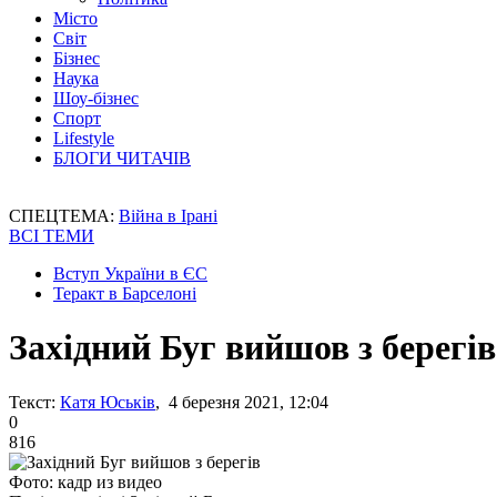
Місто
Світ
Бізнес
Наука
Шоу-бізнес
Спорт
Lifestyle
БЛОГИ ЧИТАЧІВ
СПЕЦТЕМА:
Війна в Ірані
ВСІ ТЕМИ
Вступ України в ЄС
Теракт в Барселоні
Західний Буг вийшов з берегів
Текст:
Катя Юськів
, 4 березня 2021, 12:04
0
816
Фото: кадр из видео