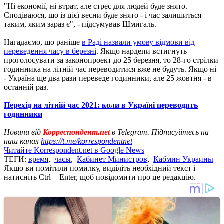
"Ні економії, ні втрат, але стрес для людей буде знято.
Сподіваюся, що із цієї весни буде знято - і час залишиться
таким, яким зараз є", - підсумував Шмигаль.
Нагадаємо, що раніше
в Раді назвали умову відмови від
переведення часу в березні
. Якщо нардепи встигнуть
проголосувати за законопроект до 25 березня, то 28-го стрілки
годинника на літній час переводитися вже не будуть. Якщо ні
- Україна ще два рази переведе годинники, але 25 жовтня - в
останній раз.
Перехід на літній час 2021: коли в Україні переводять
годинники
Новини від
Корреспондент.net
в Telegram. Підписуйтесь на
наш канал
https://t.me/korrespondentnet
Читайте Korrespondent.net в Google News
ТЕГИ:
время
,
часы
,
Кабинет Министров
,
Кабмин Украины
Якщо ви помітили помилку, виділіть необхідний текст і
натисніть Ctrl + Enter, щоб повідомити про це редакцію.