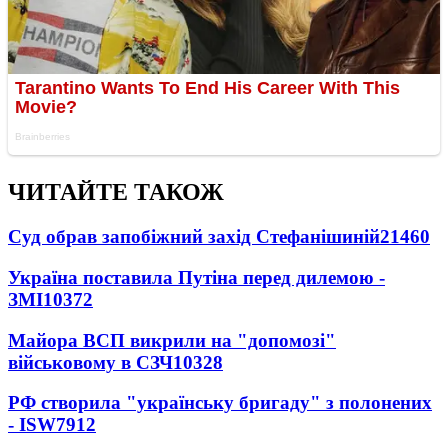
ЧИТАЙТЕ ТАКОЖ
Суд обрав запобіжний захід Стефанішиній
21460
Україна поставила Путіна перед дилемою -
ЗМІ
10372
Майора ВСП викрили на "допомозі"
військовому в СЗЧ
10328
РФ створила "українську бригаду" з полонених
- ISW
7912