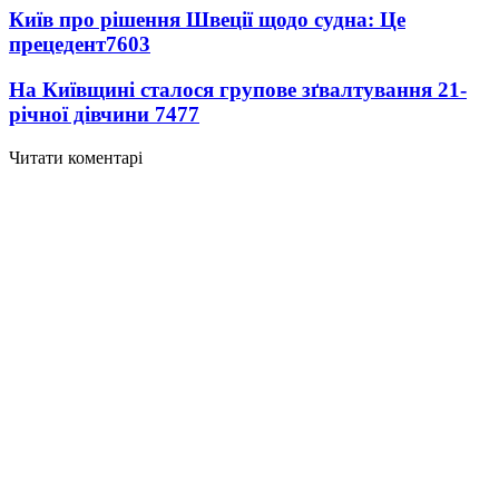
Київ про рішення Швеції щодо судна: Це
прецедент
7603
На Київщині сталося групове зґвалтування 21-
річної дівчини
7477
Читати коментарі