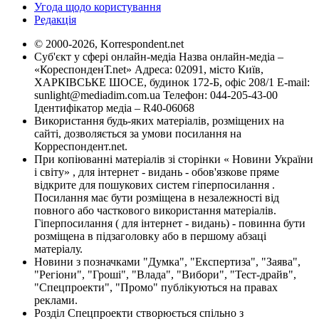
Угода щодо користування
Редакція
© 2000-2026, Korrespondent.net
Суб'єкт у сфері онлайн-медіа Назва онлайн-медіа –
«КореспонденТ.net» Адреса: 02091, місто Київ,
ХАРКІВСЬКЕ ШОСЕ, будинок 172-Б, офіс 208/1 E-mail:
sunlight@mediadim.com.ua
Телефон: 044-205-43-00
Ідентифікатор медіа – R40-06068
Використання будь-яких матеріалів, розміщених на
сайті, дозволяється за умови посилання на
Корреспондент.net.
При копіюванні матеріалів зі сторінки « Новини України
і світу» , для інтернет - видань - обов'язкове пряме
відкрите для пошукових систем гіперпосилання .
Посилання має бути розміщена в незалежності від
повного або часткового використання матеріалів.
Гіперпосилання ( для інтернет - видань) - повинна бути
розміщена в підзаголовку або в першому абзаці
матеріалу.
Новини з позначками "Думка", "Експертиза", "Заява",
"Регіони", "Гроші", "Влада", "Вибори", "Тест-драйв",
"Спецпроекти", "Промо" публікуються на правах
реклами.
Розділ Спецпроекти створюється спільно з