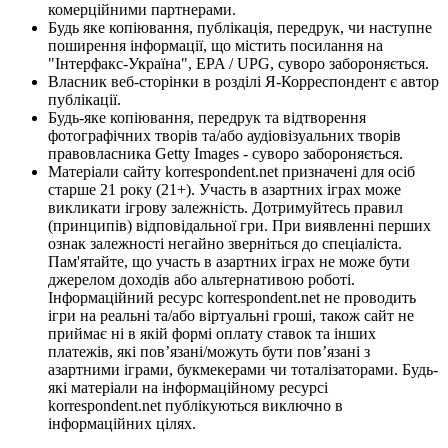
комерційними партнерами.
Будь яке копіювання, публікація, передрук, чи наступне
поширення інформації, що містить посилання на
"Інтерфакс-Україна", EPA / UPG, суворо забороняється.
Власник веб-сторінки в розділі Я-Корреспондент є автор
публікації.
Будь-яке копіювання, передрук та відтворення
фотографічних творів та/або аудіовізуальних творів
правовласника Getty Images - суворо забороняється.
Матеріали сайту korrespondent.net призначені для осіб
старше 21 року (21+). Участь в азартних іграх може
викликати ігрову залежність. Дотримуйтесь правил
(принципів) відповідальної гри. При виявленні перших
ознак залежності негайно зверніться до спеціаліста.
Пам'ятайте, що участь в азартних іграх не може бути
джерелом доходів або альтернативою роботі.
Інформаційний ресурс korrespondent.net не проводить
ігри на реальні та/або віртуальні гроші, також сайт не
приймає ні в якій формі оплату ставок та інших
платежів, які пов’язані/можуть бути пов’язані з
азартними іграми, букмекерами чи тоталізаторами. Будь-
які матеріали на інформаційному ресурсі
korrespondent.net публікуються виключно в
інформаційних цілях.