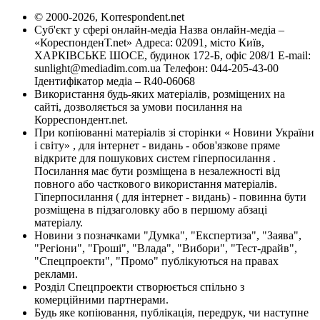
© 2000-2026, Korrespondent.net
Суб'єкт у сфері онлайн-медіа Назва онлайн-медіа –
«КореспонденТ.net» Адреса: 02091, місто Київ,
ХАРКІВСЬКЕ ШОСЕ, будинок 172-Б, офіс 208/1 E-mail:
sunlight@mediadim.com.ua
Телефон: 044-205-43-00
Ідентифікатор медіа – R40-06068
Використання будь-яких матеріалів, розміщених на
сайті, дозволяється за умови посилання на
Корреспондент.net.
При копіюванні матеріалів зі сторінки « Новини України
і світу» , для інтернет - видань - обов'язкове пряме
відкрите для пошукових систем гіперпосилання .
Посилання має бути розміщена в незалежності від
повного або часткового використання матеріалів.
Гіперпосилання ( для інтернет - видань) - повинна бути
розміщена в підзаголовку або в першому абзаці
матеріалу.
Новини з позначками "Думка", "Експертиза", "Заява",
"Регіони", "Гроші", "Влада", "Вибори", "Тест-драйв",
"Спецпроекти", "Промо" публікуються на правах
реклами.
Розділ Спецпроекти створюється спільно з
комерційними партнерами.
Будь яке копіювання, публікація, передрук, чи наступне