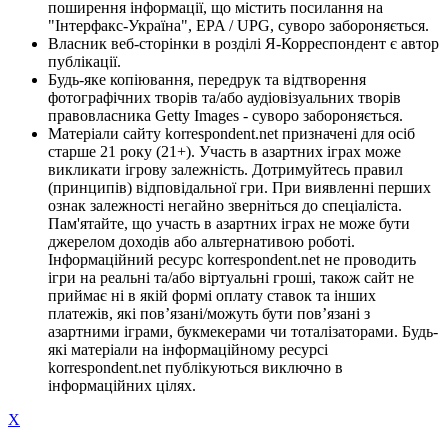
поширення інформації, що містить посилання на
"Інтерфакс-Україна", EPA / UPG, суворо забороняється.
Власник веб-сторінки в розділі Я-Корреспондент є автор
публікації.
Будь-яке копіювання, передрук та відтворення
фотографічних творів та/або аудіовізуальних творів
правовласника Getty Images - суворо забороняється.
Матеріали сайту korrespondent.net призначені для осіб
старше 21 року (21+). Участь в азартних іграх може
викликати ігрову залежність. Дотримуйтесь правил
(принципів) відповідальної гри. При виявленні перших
ознак залежності негайно зверніться до спеціаліста.
Пам'ятайте, що участь в азартних іграх не може бути
джерелом доходів або альтернативою роботі.
Інформаційний ресурс korrespondent.net не проводить
ігри на реальні та/або віртуальні гроші, також сайт не
приймає ні в якій формі оплату ставок та інших
платежів, які пов’язані/можуть бути пов’язані з
азартними іграми, букмекерами чи тоталізаторами. Будь-
які матеріали на інформаційному ресурсі
korrespondent.net публікуються виключно в
інформаційних цілях.
X