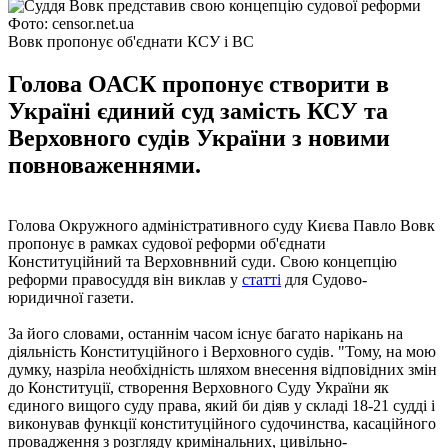
Фото: censor.net.ua
Вовк пропонує об'єднати КСУ і ВС
Голова ОАСК пропонує створити в
Україні єдиний суд замість КСУ та
Верховного судів України з новими
повноваженнями.
Голова Окружного адміністративного суду Києва Павло Вовк
пропонує в рамках судової реформи об'єднати
Конституційний та Верховнвний суди. Свою концепцію
реформи правосуддя він виклав у
статті
для Судово-
юридичної газети.
За його словами, останнім часом існує багато нарікань на
діяльність Конституційного і Верховного судів. "Тому, на мою
думку, назріла необхідність шляхом внесення відповідних змін
до Конституції, створення Верховного Суду України як
єдиного вищого суду права, який би діяв у складі 18-21 судді і
виконував функції конституційного судочинства, касаційного
провадження з розгляду кримінальних, цивільно-