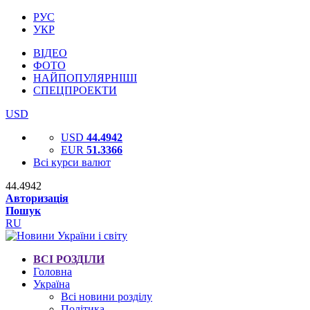
РУС
УКР
ВІДЕО
ФОТО
НАЙПОПУЛЯРНІШІ
СПЕЦПРОЕКТИ
USD
USD
44.4942
EUR
51.3366
Всі курси валют
44.4942
Авторизація
Пошук
RU
ВСІ РОЗДІЛИ
Головна
Україна
Всі новини розділу
Політика