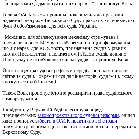
господарських, адміністративних справ... ", - пропонує Вовк.
Голова ОАСК також пропонує повернутися до практики
надання Пленумом Верховного Суду правових висновків, які
були б обов'язковими для всіх судів України.
"Можливо, для збалансування механізму стримувань і
противаг нового ВСУ варто зберегти принцип формування,
що діє наразі для КСУ, тобто, призначення суддів у рівних
квотах Президентом, парламентом і з'їздом суддів довічно.
При цьому не обов'язково з числа суддів", - пропонує Вовк.
Його концепція судової реформи передбачає також вибори
світових суддів і окремий суд для інвесторів, суддями в якому
зможуть стати й іноземці.
Також Вовк пропонує істотно розширити права суддівського
самоврядування.
Як відомо, у Верховній Раді зареєстрували ряд
президентських
законопроектів щодо судової реформи,
один з
яких пропонує
забрати в ОАСК практично всі справи
,
пов'язані з рішеннями центральних органів влади і передати їх
Верховному Суду.