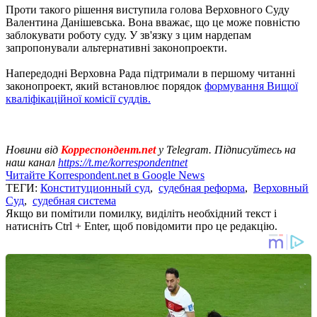
Проти такого рішення виступила голова Верховного Суду
Валентина Данішевська. Вона вважає, що це може повністю
заблокувати роботу суду. У зв'язку з цим нардепам
запропонували альтернативні законопроекти.
Напередодні Верховна Рада підтримали в першому читанні
законопроект, який встановлює порядок
формування Вищої
кваліфікаційної комісії суддів.
Новини від
Корреспондент.net
у Telegram. Підписуйтесь на
наш канал
https://t.me/korrespondentnet
Читайте Korrespondent.net в Google News
ТЕГИ:
Конституционный суд
,
судебная реформа
,
Верховный
Суд
,
судебная система
Якщо ви помітили помилку, виділіть необхідний текст і
натисніть Ctrl + Enter, щоб повідомити про це редакцію.