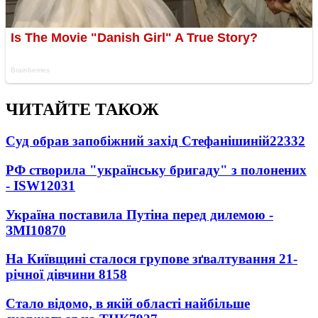
ЧИТАЙТЕ ТАКОЖ
Суд обрав запобіжний захід Стефанішиній
22332
РФ створила "українську бригаду" з полонених
- ISW
12031
Україна поставила Путіна перед дилемою -
ЗМІ
10870
На Київщині сталося групове зґвалтування 21-
річної дівчини
8158
Стало відомо, в якій області найбільше