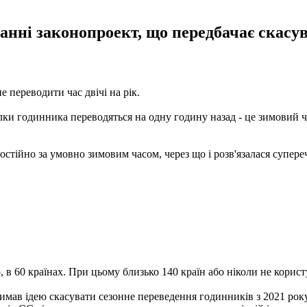
нні законопроект, що передбачає скасува
е переводити час двічі на рік.
лки годинника переводяться на одну годину назад - це зимовий ча
стійно за умовно зимовим часом, через що і розв'язалася супере
, в 60 країнах. При цьому близько 140 країн або ніколи не корис
мав ідею скасувати сезонне переведення годинників з 2021 року