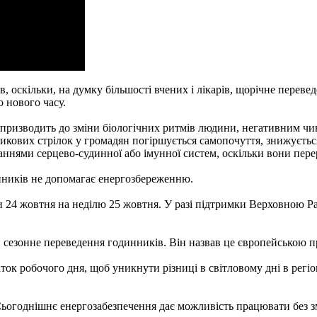
ів, оскільки, на думку більшості вчених і лікарів, щорічне перев
о нового часу.
призводить до зміни біологічних ритмів людини, негативним чин
никових стрілок у громадян погіршується самопочуття, знижується
аннями серцево-судинної або імунної систем, оскільки вони пере
нників не допомагає енергозбереженню.
ти 24 жовтня на неділю 25 жовтня. У разі підтримки Верховною Р
 сезонне переведення годинників. Він назвав це європейською 
ок робочого дня, щоб уникнути різниці в світловому дні в регіо
т. Сьогоднішнє енергозабезпечення дає можливість працювати без 