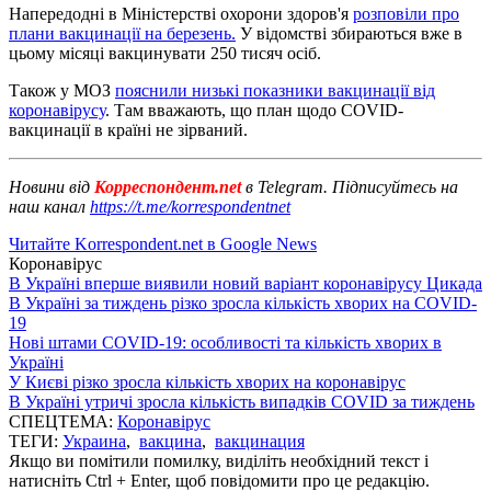
Напередодні в Міністерстві охорони здоров'я
розповіли про
плани вакцинації на березень.
У відомстві збираються вже в
цьому місяці вакцинувати 250 тисяч осіб.
Також у МОЗ
пояснили низькі показники вакцинації від
коронавірусу
. Там вважають, що план щодо COVID-
вакцинації в країні не зірваний.
Новини від
Корреспондент.net
в Telegram. Підписуйтесь на
наш канал
https://t.me/korrespondentnet
Читайте Korrespondent.net в Google News
Коронавірус
В Україні вперше виявили новий варіант коронавірусу Цикада
В Україні за тиждень різко зросла кількість хворих на COVID-
19
Нові штами COVID-19: особливості та кількість хворих в
Україні
У Києві різко зросла кількість хворих на коронавірус
В Україні утричі зросла кількість випадків COVID за тиждень
СПЕЦТЕМА:
Коронавірус
ТЕГИ:
Украина
,
вакцина
,
вакцинация
Якщо ви помітили помилку, виділіть необхідний текст і
натисніть Ctrl + Enter, щоб повідомити про це редакцію.