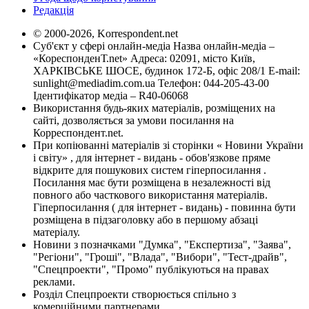
Редакція
© 2000-2026, Korrespondent.net
Суб'єкт у сфері онлайн-медіа Назва онлайн-медіа –
«КореспонденТ.net» Адреса: 02091, місто Київ,
ХАРКІВСЬКЕ ШОСЕ, будинок 172-Б, офіс 208/1 E-mail:
sunlight@mediadim.com.ua
Телефон: 044-205-43-00
Ідентифікатор медіа – R40-06068
Використання будь-яких матеріалів, розміщених на
сайті, дозволяється за умови посилання на
Корреспондент.net.
При копіюванні матеріалів зі сторінки « Новини України
і світу» , для інтернет - видань - обов'язкове пряме
відкрите для пошукових систем гіперпосилання .
Посилання має бути розміщена в незалежності від
повного або часткового використання матеріалів.
Гіперпосилання ( для інтернет - видань) - повинна бути
розміщена в підзаголовку або в першому абзаці
матеріалу.
Новини з позначками "Думка", "Експертиза", "Заява",
"Регіони", "Гроші", "Влада", "Вибори", "Тест-драйв",
"Спецпроекти", "Промо" публікуються на правах
реклами.
Розділ Спецпроекти створюється спільно з
комерційними партнерами.