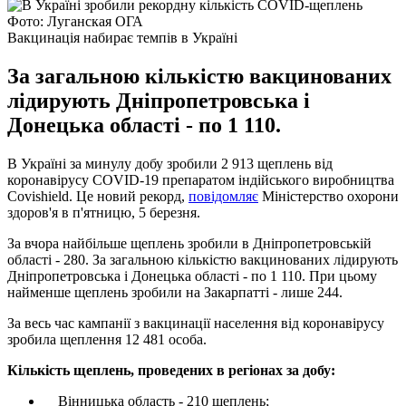
Фото: Луганская ОГА
Вакцинація набирає темпів в Україні
За загальною кількістю вакцинованих
лідирують Дніпропетровська і
Донецька області - по 1 110.
В Україні за минулу добу зробили 2 913 щеплень від
коронавірусу COVID-19 препаратом індійського виробництва
Covishield. Це новий рекорд,
повідомляє
Міністерство охорони
здоров'я в п'ятницю, 5 березня.
За вчора найбільше щеплень зробили в Дніпропетровській
області - 280. За загальною кількістю вакцинованих лідирують
Дніпропетровська і Донецька області - по 1 110. При цьому
найменше щеплень зробили на Закарпатті - лише 244.
За весь час кампанії з вакцинації населення від коронавірусу
зробила щеплення 12 481 особа.
Кількість щеплень, проведених в регіонах за добу:
Вінницька область - 210 щеплень;