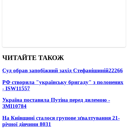
ЧИТАЙТЕ ТАКОЖ
Суд обрав запобіжний захід Стефанішиній
22266
РФ створила "українську бригаду" з полонених
- ISW
11557
Україна поставила Путіна перед дилемою -
ЗМІ
10784
На Київщині сталося групове зґвалтування 21-
річної дівчини
8031