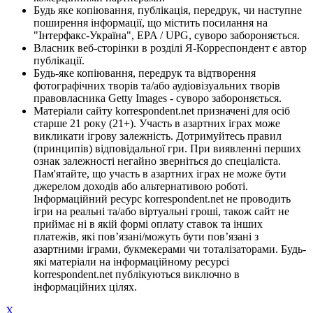
Будь яке копіювання, публікація, передрук, чи наступне
поширення інформації, що містить посилання на
"Інтерфакс-Україна", EPA / UPG, суворо забороняється.
Власник веб-сторінки в розділі Я-Корреспондент є автор
публікації.
Будь-яке копіювання, передрук та відтворення
фотографічних творів та/або аудіовізуальних творів
правовласника Getty Images - суворо забороняється.
Матеріали сайту korrespondent.net призначені для осіб
старше 21 року (21+). Участь в азартних іграх може
викликати ігрову залежність. Дотримуйтесь правил
(принципів) відповідальної гри. При виявленні перших
ознак залежності негайно зверніться до спеціаліста.
Пам'ятайте, що участь в азартних іграх не може бути
джерелом доходів або альтернативою роботі.
Інформаційний ресурс korrespondent.net не проводить
ігри на реальні та/або віртуальні гроші, також сайт не
приймає ні в якій формі оплату ставок та інших
платежів, які пов’язані/можуть бути пов’язані з
азартними іграми, букмекерами чи тоталізаторами. Будь-
які матеріали на інформаційному ресурсі
korrespondent.net публікуються виключно в
інформаційних цілях.
X