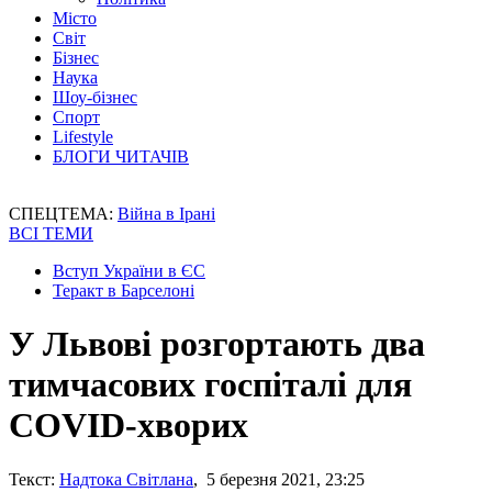
Місто
Світ
Бізнес
Наука
Шоу-бізнес
Спорт
Lifestyle
БЛОГИ ЧИТАЧІВ
СПЕЦТЕМА:
Війна в Ірані
ВСІ ТЕМИ
Вступ України в ЄС
Теракт в Барселоні
У Львові розгортають два
тимчасових госпіталі для
COVID-хворих
Текст:
Надтока Світлана
, 5 березня 2021, 23:25