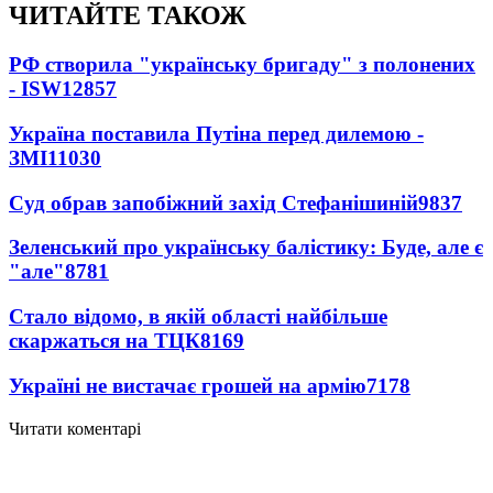
ЧИТАЙТЕ ТАКОЖ
РФ створила "українську бригаду" з полонених
- ISW
12857
Україна поставила Путіна перед дилемою -
ЗМІ
11030
Суд обрав запобіжний захід Стефанішиній
9837
Зеленський про українську балістику: Буде, але є
"але"
8781
Стало відомо, в якій області найбільше
скаржаться на ТЦК
8169
Україні не вистачає грошей на армію
7178
Читати коментарі