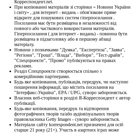
Корреспондент.net.
При копіюванні матеріалів зі сторінки « Новини України
і світу» , для інтернет - видань - обов'язкове пряме
відкрите для пошукових систем гіперпосилання .
Посилання має бути розміщена в незалежності від
повного або часткового використання матеріалів.
Гіперпосилання ( для інтернет - видань) - повинна бути
розміщена в підзаголовку або в першому абзаці
матеріалу.
Новини з позначками "Думка", "Експертиза", "Заява",
"Регіони", "Гроші", "Влада", "Вибори", "Тест-драйв",
"Спецпроекти", "Промо" публікуються на правах
реклами.
Розділ Спецпроекти створюється спільно з
комерційними партнерами.
Будь яке копіювання, публікація, передрук, чи наступне
поширення інформації, що містить посилання на
"Інтерфакс-Україна", EPA / UPG, суворо забороняється.
Власник веб-сторінки в розділі Я-Корреспондент є автор
публікації.
Будь-яке копіювання, передрук та відтворення
фотографічних творів та/або аудіовізуальних творів
правовласника Getty Images - суворо забороняється.
Матеріали сайту korrespondent.net призначені для осіб
старше 21 року (21+). Участь в азартних іграх може