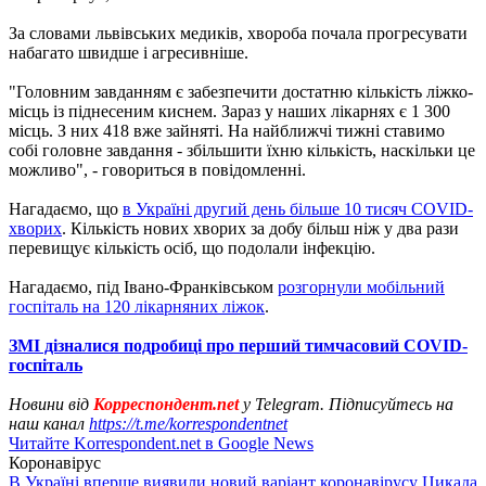
За словами львівських медиків, хвороба почала прогресувати
набагато швидше і агресивніше.
"Головним завданням є забезпечити достатню кількість ліжко-
місць із піднесеним киснем. Зараз у наших лікарнях є 1 300
місць. З них 418 вже зайняті. На найближчі тижні ставимо
собі головне завдання - збільшити їхню кількість, наскільки це
можливо", - говориться в повідомленні.
Нагадаємо, що
в Україні другий день більше 10 тисяч COVID-
хворих
. Кількість нових хворих за добу більш ніж у два рази
перевищує кількість осіб, що подолали інфекцію.
Нагадаємо, під Івано-Франківськом
розгорнули мобільний
госпіталь на 120 лікарняних ліжок
.
ЗМІ дізналися подробиці про перший тимчасовий COVID-
госпіталь
Новини від
Корреспондент.net
у Telegram. Підписуйтесь на
наш канал
https://t.me/korrespondentnet
Читайте Korrespondent.net в Google News
Коронавірус
В Україні вперше виявили новий варіант коронавірусу Цикада