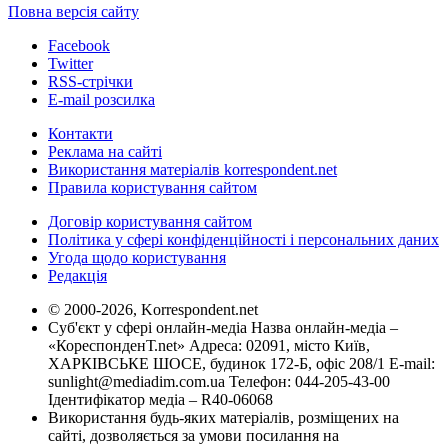
Повна версія сайту
Facebook
Twitter
RSS-стрічки
E-mail розсилка
Контакти
Реклама на сайті
Використання матеріалів korrespondent.net
Правила користування сайтом
Договір користування сайтом
Політика у сфері конфіденційності і персональних даних
Угода щодо користування
Редакція
© 2000-2026, Korrespondent.net
Суб'єкт у сфері онлайн-медіа Назва онлайн-медіа –
«КореспонденТ.net» Адреса: 02091, місто Київ,
ХАРКІВСЬКЕ ШОСЕ, будинок 172-Б, офіс 208/1 E-mail:
sunlight@mediadim.com.ua
Телефон: 044-205-43-00
Ідентифікатор медіа – R40-06068
Використання будь-яких матеріалів, розміщених на
сайті, дозволяється за умови посилання на