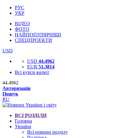
РУС
УКР
ВІДЕО
ФОТО
НАЙПОПУЛЯРНІШІ
СПЕЦПРОЕКТИ
USD
USD
44.4962
EUR
51.3814
Всі курси валют
44.4962
Авторизація
Пошук
RU
ВСІ РОЗДІЛИ
Головна
Україна
Всі новини розділу
Політика