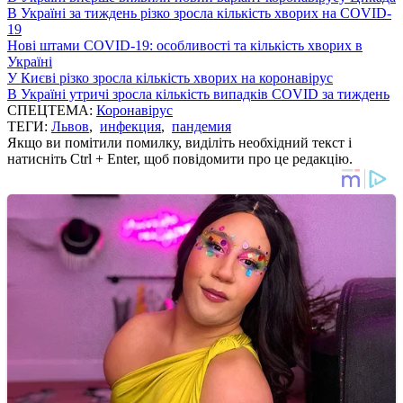
В Україні за тиждень різко зросла кількість хворих на COVID-
19
Нові штами COVID-19: особливості та кількість хворих в
Україні
У Києві різко зросла кількість хворих на коронавірус
В Україні утричі зросла кількість випадків COVID за тиждень
СПЕЦТЕМА:
Коронавірус
ТЕГИ:
Львов
,
инфекция
,
пандемия
Якщо ви помітили помилку, виділіть необхідний текст і
натисніть Ctrl + Enter, щоб повідомити про це редакцію.