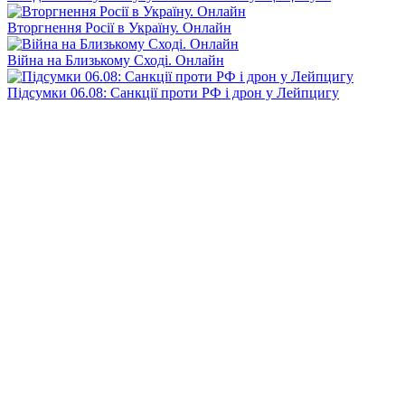
Вторгнення Росії в Україну. Онлайн
Війна на Близькому Сході. Онлайн
Підсумки 06.08: Санкції проти РФ і дрон у Лейпцигу