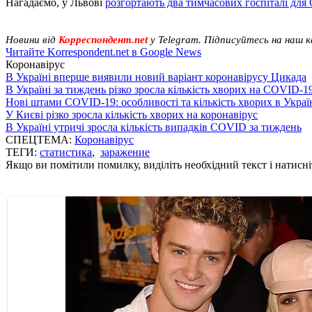
Нагадаємо, у Львові
розгортають два тимчасових госпіталі дл
Новини від
Корреспондент.net
у Telegram. Підписуйтесь на наш 
Читайте Korrespondent.net в Google News
Коронавірус
В Україні вперше виявили новий варіант коронавірусу Цикада
В Україні за тиждень різко зросла кількість хворих на COVID-1
Нові штами COVID-19: особливості та кількість хворих в Украї
У Києві різко зросла кількість хворих на коронавірус
В Україні утричі зросла кількість випадків COVID за тиждень
СПЕЦТЕМА:
Коронавірус
ТЕГИ:
статистика
,
заражение
Якщо ви помітили помилку, виділіть необхідний текст і натисніт