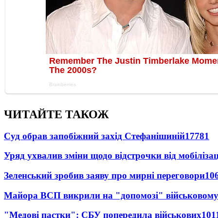
ЧИТАЙТЕ ТАКОЖ
Суд обрав запобіжний захід Стефанішиній
17781
Уряд ухвалив зміни щодо відстрочки від мобілізац
Зеленський зробив заяву про мирні переговори
10
Майора ВСП викрили на "допомозі" військовому
"Медові пастки": СБУ попередила військових
101