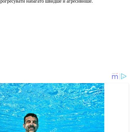
 прогресувати набагато швидше й агресивніше.