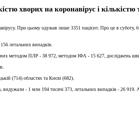
істю хворих на коронавірус і кількістю т
авірусу. При цьому одужав лише 3351 пацієнт. Про це в суботу, 
и 156 летальних випадків.
 З них методом ПЛР - 38 972, методом ІФА - 15 627, досліджень 
в.
кій (714) областях та Києві (682).
ба, видужали - 1 млн 194 тисячі 373, летальних випадків - 26 91