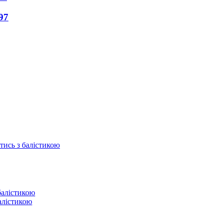
97
отись з балістикою
балістикою