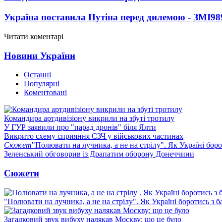
Україна поставила Путіна перед дилемою - ЗМІ
98
Читати коментарі
Новини України
Останні
Популярні
Коментовані
Командира артдивізіону викрили на збуті тротилу
У ГУР заявили про "парад дронів" біля Ялти
Викрито схему сприяння СЗЧ у військових частинах
Сюжет
"Полювати на лучника, а не на стрілу". Як Україні бор
Зеленський обговорив із Драпатим оборону Донеччини
Сюжети
"Полювати на лучника, а не на стрілу". Як Україні боротись з 
Загадковий звук вибуху налякав Москву: що це було