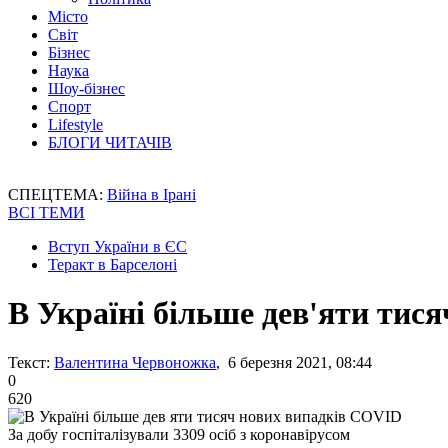
Місто
Світ
Бізнес
Наука
Шоу-бізнес
Спорт
Lifestyle
БЛОГИ ЧИТАЧІВ
СПЕЦТЕМА:
Війна в Ірані
ВСІ ТЕМИ
Вступ України в ЄС
Теракт в Барселоні
В Україні більше дев'яти тис
Текст:
Валентина Червоножка
, 6 березня 2021, 08:44
0
620
За добу госпіталізували 3309 осіб з коронавірусом