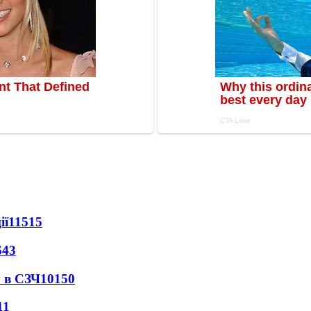
ії
11515
643
 в СЗЧ
10150
11