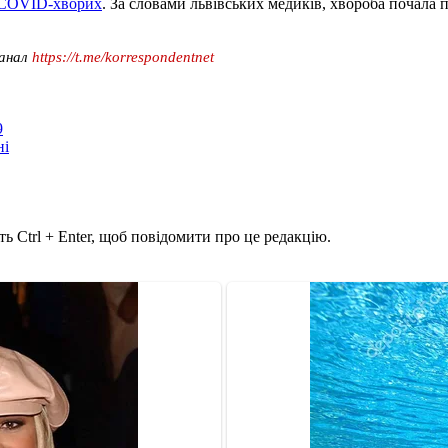
я COVID-хворих
. За словами львівських медиків, хвороба почала
канал
https://t.me/korrespondentnet
9
ні
ь Ctrl + Enter, щоб повідомити про це редакцію.