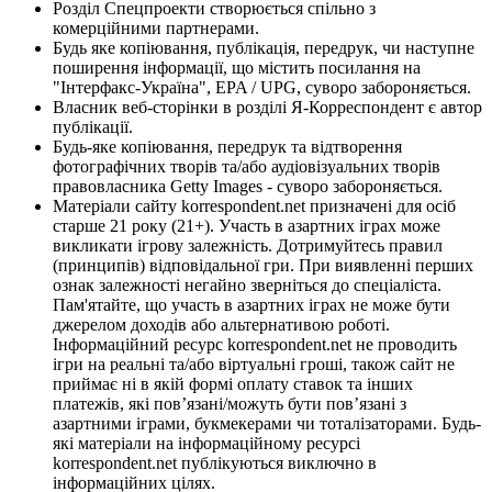
Розділ Спецпроекти створюється спільно з
комерційними партнерами.
Будь яке копіювання, публікація, передрук, чи наступне
поширення інформації, що містить посилання на
"Інтерфакс-Україна", EPA / UPG, суворо забороняється.
Власник веб-сторінки в розділі Я-Корреспондент є автор
публікації.
Будь-яке копіювання, передрук та відтворення
фотографічних творів та/або аудіовізуальних творів
правовласника Getty Images - суворо забороняється.
Матеріали сайту korrespondent.net призначені для осіб
старше 21 року (21+). Участь в азартних іграх може
викликати ігрову залежність. Дотримуйтесь правил
(принципів) відповідальної гри. При виявленні перших
ознак залежності негайно зверніться до спеціаліста.
Пам'ятайте, що участь в азартних іграх не може бути
джерелом доходів або альтернативою роботі.
Інформаційний ресурс korrespondent.net не проводить
ігри на реальні та/або віртуальні гроші, також сайт не
приймає ні в якій формі оплату ставок та інших
платежів, які пов’язані/можуть бути пов’язані з
азартними іграми, букмекерами чи тоталізаторами. Будь-
які матеріали на інформаційному ресурсі
korrespondent.net публікуються виключно в
інформаційних цілях.