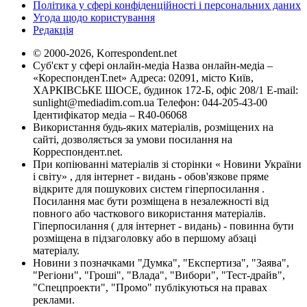
Політика у сфері конфіденційності і персональних даних
Угода щодо користування
Редакція
© 2000-2026, Korrespondent.net
Суб'єкт у сфері онлайн-медіа Назва онлайн-медіа –
«КореспонденТ.net» Адреса: 02091, місто Київ,
ХАРКІВСЬКЕ ШОСЕ, будинок 172-Б, офіс 208/1 E-mail:
sunlight@mediadim.com.ua
Телефон: 044-205-43-00
Ідентифікатор медіа – R40-06068
Використання будь-яких матеріалів, розміщених на
сайті, дозволяється за умови посилання на
Корреспондент.net.
При копіюванні матеріалів зі сторінки « Новини України
і світу» , для інтернет - видань - обов'язкове пряме
відкрите для пошукових систем гіперпосилання .
Посилання має бути розміщена в незалежності від
повного або часткового використання матеріалів.
Гіперпосилання ( для інтернет - видань) - повинна бути
розміщена в підзаголовку або в першому абзаці
матеріалу.
Новини з позначками "Думка", "Експертиза", "Заява",
"Регіони", "Гроші", "Влада", "Вибори", "Тест-драйв",
"Спецпроекти", "Промо" публікуються на правах
реклами.