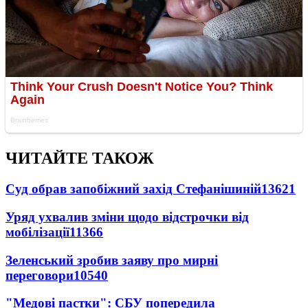
ЧИТАЙТЕ ТАКОЖ
Суд обрав запобіжний захід Стефанішиній
13621
Уряд ухвалив зміни щодо відстрочки від
мобілізації
11366
Зеленський зробив заяву про мирні
переговори
10540
"Медові пастки": СБУ попередила