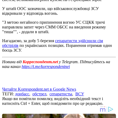
У штабі ООС зазначили, що військовослужбовці ЗСУ
відкривали у відповідь вогонь.
"З метою негайного припинення вогню УС СЦКК тричі
направляла запит через СММ ОБСЄ на введення режиму
"тиша"", - додали в штабі.
Нагадаємо, за добу 5 березня
сепаратисти здійснили сім
обстрілів
по українських позиціях. Поранення отримав один
боєць ЗСУ.
Новини від
Корреспондент.net
у Telegram. Підписуйтесь на
наш канал
https://t.me/korrespondentnet
Читайте Korrespondent.net в Google News
ТЕГИ:
донбасс
,
обстрел
,
сепаратисты
,
ВСУ
Якщо ви помітили помилку, виділіть необхідний текст і
натисніть Ctrl + Enter, щоб повідомити про це редакцію.