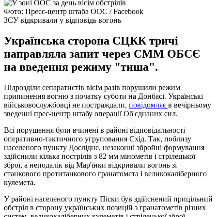
Фото: Пресс-центр штаба ООС / Facebook
ЗСУ відкривали у відповідь вогонь
Українська сторона СЦКК тричі
направляла запит через СММ ОБСЄ
на введення режиму "тиша".
Підрозділи сепаратистів вісім разів порушили режим
припинення вогню з початку суботи на Донбасі. Українські
військовослужбовці не постраждали,
повідомляє
в вечірньому
зведенні прес-центр штабу операції Об'єднаних сил.
Всі порушення були вчинені в районі відповідальності
оперативно-тактичного угруповання Схід. Так, поблизу
населеного пункту Дослідне, незаконні збройні формування
здійснили кілька пострілів з 82 мм мінометів і стрілецької
зброї, а неподалік від Мар'їнки відкривали вогонь зі
станкового протитанкового гранатомета і великокаліберного
кулемета.
У районі населеного пункту Піски був здійснений прицільний
обстріл в сторону українських позицій з гранатометів різних
систем, великокаліберних кулеметів і стрілецької зброї.