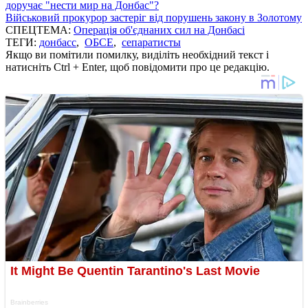
доручає "нести мир на Донбас"?
Військовий прокурор застеріг від порушень закону в Золотому
СПЕЦТЕМА:
Операція об'єднаних сил на Донбасі
ТЕГИ:
донбасс
,
ОБСЕ
,
сепаратисты
Якщо ви помітили помилку, виділіть необхідний текст і
натисніть Ctrl + Enter, щоб повідомити про це редакцію.