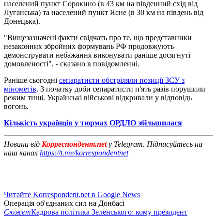
населений пункт Сорокино (в 43 км на південний схід від
Луганська) та населений пункт Ясне (в 30 км на південь від
Донецька).
"Вищезазначені факти свідчать про те, що представники
незаконних збройних формувань РФ продовжують
демонструвати небажання виконувати раніше досягнуті
домовленості", - сказано в повідомленні.
Раніше сьогодні
сепаратисти обстріляли позиції ЗСУ з
мінометів
. З початку доби сепаратисти п'ять разів порушили
режим тиші. Українські військові відкривали у відповідь
вогонь.
Кількість українців у тюрмах ОРДЛО збільшилася
Новини від
Корреспондент.net
у Telegram. Підписуйтесь на
наш канал
https://t.me/korrespondentnet
Читайте Korrespondent.net в Google News
Операція об'єднаних сил на Донбасі
Сюжет
Кадрова політика Зеленського: кому президент