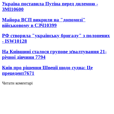
Україна поставила Путіна перед дилемою -
ЗМІ
10600
Майора ВСП викрили на "допомозі"
військовому в СЗЧ
10399
РФ створила "українську бригаду" з полонених
- ISW
10128
На Київщині сталося групове зґвалтування 21-
річної дівчини
7794
Київ про рішення Швеції щодо судна: Це
прецедент
7671
Читати коментарі