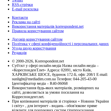
Twitter
RSS-стрічки
E-mail розсилка
Контакти
Реклама на сайті
Використання матеріалів korrespondent.net
Правила користування сайтом
Договір користування сайтом
Політика у сфері конфіденційності і персональних даних
Угода щодо користування
Редакція
© 2000-2026, Korrespondent.net
Суб'єкт у сфері онлайн-медіа Назва онлайн-медіа –
«КореспонденТ.net» Адреса: 02091, місто Київ,
ХАРКІВСЬКЕ ШОСЕ, будинок 172-Б, офіс 208/1 E-mail:
sunlight@mediadim.com.ua
Телефон: 044-205-43-00
Ідентифікатор медіа – R40-06068
Використання будь-яких матеріалів, розміщених на
сайті, дозволяється за умови посилання на
Корреспондент.net.
При копіюванні матеріалів зі сторінки « Новини України
і світу» , для інтернет - видань - обов'язкове пряме
відкрите для пошукових систем гіперпосилання .