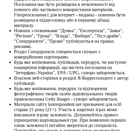
Посилання має бути розміщена в незалежності від
повного або часткового використання матеріалів.
Гіперпосилання ( для інтернет - видань) - повинна бути
розміщена в підзаголовку або в першому абзаці
матеріалу.
Новини з позначками "Думка", "Експертиза", "Заява",
"Регіони", "Гроші", "Влада", "Вибори", "Тест-драйв",
"Спецпроекти", "Промо" публікуються на правах
реклами.
Розділ Спецпроекти створюється спільно з
комерційними партнерами.
Будь яке копіювання, публікація, передрук, чи наступне
поширення інформації, що містить посилання на
"Інтерфакс-Україна", EPA / UPG, суворо забороняється.
Власник веб-сторінки в розділі Я-Корреспондент є автор
публікації.
Будь-яке копіювання, передрук та відтворення
фотографічних творів та/або аудіовізуальних творів
правовласника Getty Images - суворо забороняється.
Матеріали сайту korrespondent.net призначені для осіб
старше 21 року (21+). Участь в азартних іграх може
викликати ігрову залежність. Дотримуйтесь правил
(принципів) відповідальної гри. При виявленні перших
ознак залежності негайно зверніться до спеціаліста.
Пам'ятайте, що участь в азартних іграх не може бути