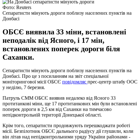
Фото: Reuters
Сепаратисти мінують дороги поблизу населених пунктів на
Донбасі
ОБСЄ виявила 33 міни, встановлені
неподалік від Ясного, і 17 мін,
встановлених поперек дороги біля
Саханки.
Сепаратисти мінують дороги поблизу населених пунктів на
Донбасі. Про це з посиланням на звіт спеціальної
моніторингової місії ОБСЄ
повідомляє
прес-центр штабу ООС
у неділю, 7 березня.
Патруль СММ ОБСЄ виявив недалеко від Ясного 33
протитанкові міни, ще 17 протитанкових мін були встановлені
поперек дороги в 2,5 км від Саханки на тимчасово
непідконтрольній території Донецької області.
Крім того, сепаратисти продовжують перешкоджати роботі
місії. Безпілотник ОБСЄ дальнього радіусу дії глушили, коли
він літав над непідконтрольними уряду України районами -