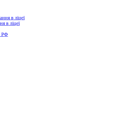
я в ліцеї
в РФ