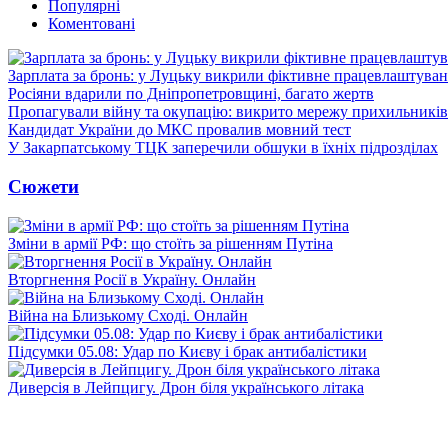
Популярні
Коментовані
Зарплата за бронь: у Луцьку викрили фіктивне працевлаштуванн
Росіяни вдарили по Дніпропетровщині, багато жертв
Пропагували війну та окупацію: викрито мережу прихильникі
Кандидат України до МКС провалив мовний тест
У Закарпатському ТЦК заперечили обшуки в їхніх підрозділах
Сюжети
Зміни в армії РФ: що стоїть за рішенням Путіна
Вторгнення Росії в Україну. Онлайн
Війна на Близькому Сході. Онлайн
Підсумки 05.08: Удар по Києву і брак антибалістики
Диверсія в Лейпцигу. Дрон біля українського літака