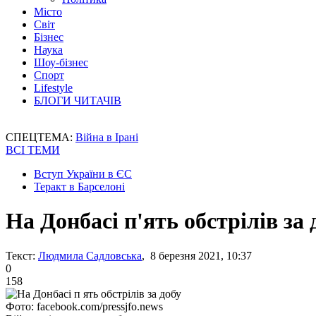
Місто
Світ
Бізнес
Наука
Шоу-бізнес
Спорт
Lifestyle
БЛОГИ ЧИТАЧІВ
СПЕЦТЕМА:
Війна в Ірані
ВСІ ТЕМИ
Вступ України в ЄС
Теракт в Барселоні
На Донбасі п'ять обстрілів за 
Текст:
Людмила Садловська
, 8 березня 2021, 10:37
0
158
Фото: facebook.com/pressjfo.news