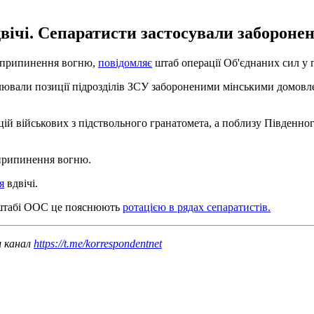
двічі. Сепаратисти застосували заборонен
у припинення вогню,
повідомляє
штаб операції Об'єднаних сил у п
ювали позиції підрозділів ЗСУ забороненими мінськими домовлено
цій військових з підствольного гранатомета, а поблизу Південно
 припинення вогню.
я
вдвічі.
У штабі ООС це пояснюють
ротацією в рядах сепаратистів.
ш канал
https://t.me/korrespondentnet