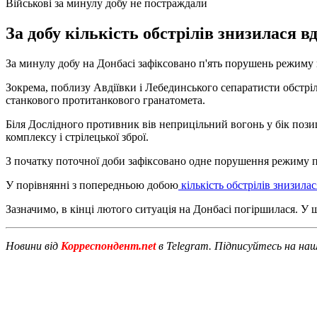
Військові за минулу добу не постраждали
За добу кількість обстрілів знизилася в
За минулу добу на Донбасі зафіксовано п'ять порушень режим
Зокрема, поблизу Авдіївки і Лебединського сепаратисти обстріл
станкового протитанкового гранатомета.
Біля Дослідного противник вів неприцільний вогонь у бік пози
комплексу і стрілецької зброї.
З початку поточної доби зафіксовано одне порушення режиму
У порівнянні з попередньою добою
кількість обстрілів знизилас
Зазначимо, в кінці лютого ситуація на Донбасі погіршилася. 
Новини від
Корреспондент.net
в Telegram. Підписуйтесь на на