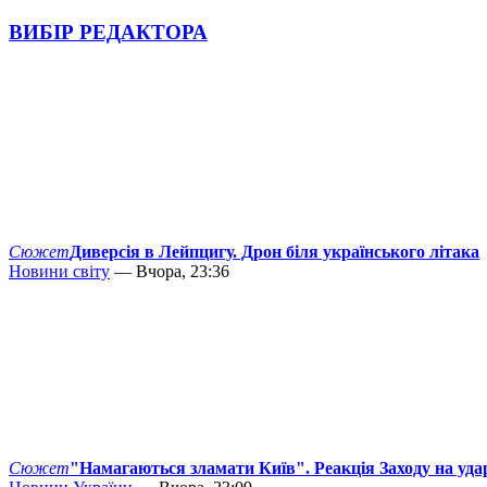
ВИБІР РЕДАКТОРА
Сюжет
Диверсія в Лейпцигу. Дрон біля українського літака
Новини світу
— Вчора, 23:36
Сюжет
"Намагаються зламати Київ". Реакція Заходу на уда