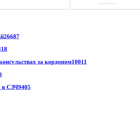
ії
26687
318
 консульствах за кордоном
10011
8
 в СЗЧ
9405