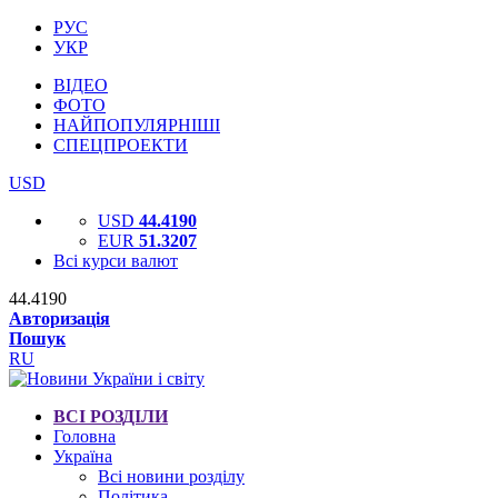
РУС
УКР
ВІДЕО
ФОТО
НАЙПОПУЛЯРНІШІ
СПЕЦПРОЕКТИ
USD
USD
44.4190
EUR
51.3207
Всі курси валют
44.4190
Авторизація
Пошук
RU
ВСІ РОЗДІЛИ
Головна
Україна
Всі новини розділу
Політика