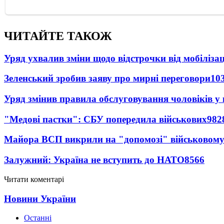
ЧИТАЙТЕ ТАКОЖ
Уряд ухвалив зміни щодо відстрочки від мобілізац
Зеленський зробив заяву про мирні переговори
10
Уряд змінив правила обслуговування чоловіків у
"Медові пастки": СБУ попередила військових
982
Майора ВСП викрили на "допомозі" військовому
Залужний: Україна не вступить до НАТО
8566
Читати коментарі
Новини України
Останні