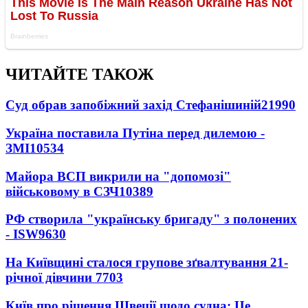
ЧИТАЙТЕ ТАКОЖ
Суд обрав запобіжний захід Стефанішиній
21990
Україна поставила Путіна перед дилемою -
ЗМІ
10534
Майора ВСП викрили на "допомозі"
військовому в СЗЧ
10389
РФ створила "українську бригаду" з полонених
- ISW
9630
На Київщині сталося групове зґвалтування 21-
річної дівчини
7703
Київ про рішення Швеції щодо судна: Це