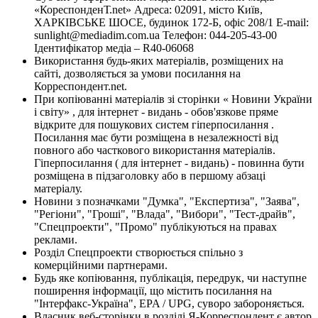
«КореспонденТ.net» Адреса: 02091, місто Київ,
ХАРКІВСЬКЕ ШОСЕ, будинок 172-Б, офіс 208/1 E-mail:
sunlight@mediadim.com.ua
Телефон: 044-205-43-00
Ідентифікатор медіа – R40-06068
Використання будь-яких матеріалів, розміщених на
сайті, дозволяється за умови посилання на
Корреспондент.net.
При копіюванні матеріалів зі сторінки « Новини України
і світу» , для інтернет - видань - обов'язкове пряме
відкрите для пошукових систем гіперпосилання .
Посилання має бути розміщена в незалежності від
повного або часткового використання матеріалів.
Гіперпосилання ( для інтернет - видань) - повинна бути
розміщена в підзаголовку або в першому абзаці
матеріалу.
Новини з позначками "Думка", "Експертиза", "Заява",
"Регіони", "Гроші", "Влада", "Вибори", "Тест-драйв",
"Спецпроекти", "Промо" публікуються на правах
реклами.
Розділ Спецпроекти створюється спільно з
комерційними партнерами.
Будь яке копіювання, публікація, передрук, чи наступне
поширення інформації, що містить посилання на
"Інтерфакс-Україна", EPA / UPG, суворо забороняється.
Власник веб-сторінки в розділі Я-Корреспондент є автор