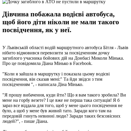
Дівчина побажала водієві автобуса,
щоб його діти ніколи не мали такого
посвідчення, як у неї.
У Львівській області водій маршрутного автобуса Бітля - Львів
нібито відмовився перевозити за посвідченням дочку
загиблого учасника бойових дій на Донбасі Миколи Мінька.
Про це повідомила Діана Мінько в Facebook.
"Коли я зайшла в маршрутку і показала цьому водієві
посвідчення, він сказав мені:" Та йди звідси з тим
посвідченням ", - написала Діна Мінько.
"Я прошу вибачення, куди йти? Що я вам такого зробила? Ви
мене на горбу везете? І це вже не перша така ситуація! Я б
зараз все віддала для того, щоб у мене цього посвідчення не
було, а щоб у мене був живий тато. Заради кого там на
передовій гинуть невинні люди? Заради таких безсовісних
людей?", - пише Діана.