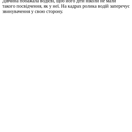
Дівчина побажала водієві, щоб його діти ніколи не мали
такого посвідчення, як у неї. На кадрах ролика водій заперечує
звинувачення у свою сторону.