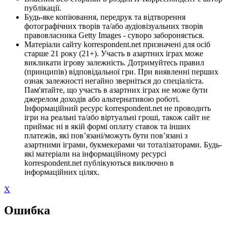
публікації.
Будь-яке копіювання, передрук та відтворення
фотографічних творів та/або аудіовізуальних творів
правовласника Getty Images - суворо забороняється.
Матеріали сайту korrespondent.net призначені для осіб
старше 21 року (21+). Участь в азартних іграх може
викликати ігрову залежність. Дотримуйтесь правил
(принципів) відповідальної гри. При виявленні перших
ознак залежності негайно зверніться до спеціаліста.
Пам'ятайте, що участь в азартних іграх не може бути
джерелом доходів або альтернативою роботі.
Інформаційний ресурс korrespondent.net не проводить
ігри на реальні та/або віртуальні гроші, також сайт не
приймає ні в якій формі оплату ставок та інших
платежів, які пов’язані/можуть бути пов’язані з
азартними іграми, букмекерами чи тоталізаторами. Будь-
які матеріали на інформаційному ресурсі
korrespondent.net публікуються виключно в
інформаційних цілях.
X
Ошибка