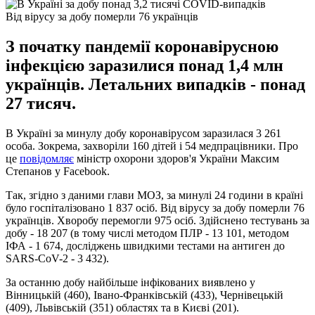
Від вірусу за добу померли 76 українців
З початку пандемії коронавірусною
інфекцією заразилися понад 1,4 млн
українців. Летальних випадків - понад
27 тисяч.
В Україні за минулу добу коронавірусом заразилася 3 261
особа. Зокрема, захворіли 160 дітей і 54 медпрацівники. Про
це
повідомляє
міністр охорони здоров'я України Максим
Степанов у Facebook.
Так, згідно з даними глави МОЗ, за минулі 24 години в країні
було госпіталізовано 1 837 осіб. Від вірусу за добу померли 76
українців. Хворобу перемогли 975 осіб. Здійснено тестувань за
добу - 18 207 (в тому числі методом ПЛР - 13 101, методом
ІФА - 1 674, досліджень швидкими тестами на антиген до
SARS-CoV-2 - 3 432).
За останню добу найбільше інфікованих виявлено у
Вінницькій (460), Івано-Франківській (433), Чернівецькій
(409), Львівській (351) областях та в Києві (201).