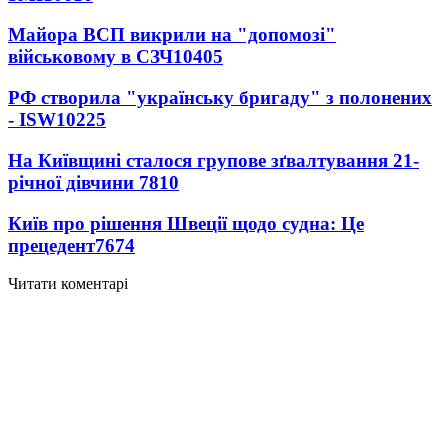
Майора ВСП викрили на "допомозі"
військовому в СЗЧ
10405
РФ створила "українську бригаду" з полонених
- ISW
10225
На Київщині сталося групове зґвалтування 21-
річної дівчини
7810
Київ про рішення Швеції щодо судна: Це
прецедент
7674
Читати коментарі