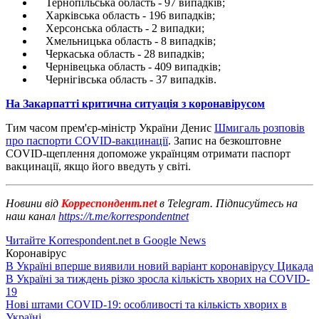
Тернопільська область - 97 випадків;
Харківська область - 196 випадків;
Херсонська область - 2 випадки;
Хмельницька область - 8 випадків;
Черкаська область - 28 випадків;
Чернівецька область - 409 випадків;
Чернігівська область - 37 випадків.
На Закарпатті критична ситуація з коронавірусом
Тим часом прем'єр-міністр України Денис
Шмигаль розповів
про паспорти COVID-вакцинації
. Запис на безкоштовне
COVID-щеплення допоможе українцям отримати паспорт
вакцинації, якщо його введуть у світі.
Новини від
Корреспондент.net
в Telegram. Підписуйтесь на
наш канал
https://t.me/korrespondentnet
Читайте Korrespondent.net в Google News
Коронавірус
В Україні вперше виявили новий варіант коронавірусу Цикада
В Україні за тиждень різко зросла кількість хворих на COVID-
19
Нові штами COVID-19: особливості та кількість хворих в
Україні