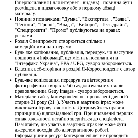
Гіперпосилання ( для інтернет - видань) - повинна бути
розміщена в підзаголовку або в першому абзаці
матеріалу.
Новини з позначками "Думка", "Експертиза", "Заява",
"Регіони", "Гроші", "Влада", "Вибори", "Тест-драйв",
"Спецпроекти", "Промо" публікуються на правах
реклами.
Розділ Спецпроекти створюється спільно з
комерційними партнерами.
Будь яке копіювання, публікація, передрук, чи наступне
поширення інформації, що містить посилання на
"Інтерфакс-Україна", EPA / UPG, суворо забороняється.
Власник веб-сторінки в розділі Я-Корреспондент є автор
публікації.
Будь-яке копіювання, передрук та відтворення
фотографічних творів та/або аудіовізуальних творів
правовласника Getty Images - суворо забороняється.
Матеріали сайту korrespondent.net призначені для осіб
старше 21 року (21+). Участь в азартних іграх може
викликати ігрову залежність. Дотримуйтесь правил
(принципів) відповідальної гри. При виявленні перших
ознак залежності негайно зверніться до спеціаліста.
Пам'ятайте, що участь в азартних іграх не може бути
джерелом доходів або альтернативою роботі.
Інформаційний ресурс korrespondent.net не проводить