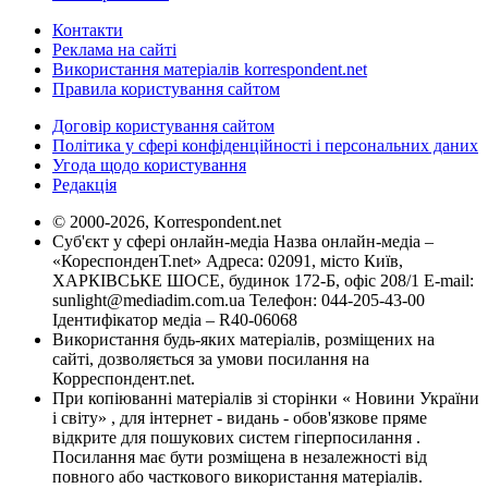
Контакти
Реклама на сайті
Використання матеріалів korrespondent.net
Правила користування сайтом
Договір користування сайтом
Політика у сфері конфіденційності і персональних даних
Угода щодо користування
Редакція
© 2000-2026, Korrespondent.net
Суб'єкт у сфері онлайн-медіа Назва онлайн-медіа –
«КореспонденТ.net» Адреса: 02091, місто Київ,
ХАРКІВСЬКЕ ШОСЕ, будинок 172-Б, офіс 208/1 E-mail:
sunlight@mediadim.com.ua
Телефон: 044-205-43-00
Ідентифікатор медіа – R40-06068
Використання будь-яких матеріалів, розміщених на
сайті, дозволяється за умови посилання на
Корреспондент.net.
При копіюванні матеріалів зі сторінки « Новини України
і світу» , для інтернет - видань - обов'язкове пряме
відкрите для пошукових систем гіперпосилання .
Посилання має бути розміщена в незалежності від
повного або часткового використання матеріалів.