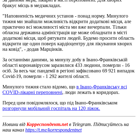
бракує місць в медзакладах.
"Наповненість медичних установ - понад норму. Минулого
тижня ми знайшли можливість відкрити додаткові місця, але
практично всі можливості міста ми вже вичерпали. Тільки
обласна державна адміністрація ще може обладнати в місті
додаткові місця, щоб рятувати людей. Будемо просити область
відкрити ще один поверх кардіоцентру для лікування хворих
на ковід", - додав Марцінків.
За останніми даними, за минулу добу в Івано-Франківській
області коронавірусом заразилися 433 людини, померли - 16
осіб. За весь час пандемії в регіоні зафіксовано 69 921 випадок
Covid-19, померли - 1 292 жителі області.
Минулого тижня стало відомо, що
в Івано-Франківську всі
COVID-лікарні переповнені
, люди лежать в коридорах.
Перед цим повідомлялося, що під Івано-Франківськом
розгорнули мобільний госпіталь на 120 ліжок.
Новини від
Корреспондент.net
в Telegram. Підписуйтесь на
наш канал
https://t.me/korrespondentnet