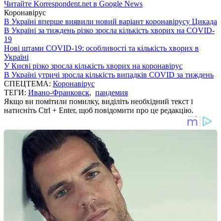
Читайте Korrespondent.net в Google News
Коронавірус
В Україні вперше виявили новий варіант коронавірусу Цикада
В Україні за тиждень різко зросла кількість хворих на COVID-
19
Нові штами COVID-19: особливості та кількість хворих в
Україні
У Києві різко зросла кількість хворих на коронавірус
В Україні утричі зросла кількість випадків COVID за тиждень
СПЕЦТЕМА:
Коронавірус
ТЕГИ:
Ивано-Франковск
,
пандемия
Якщо ви помітили помилку, виділіть необхідний текст і
натисніть Ctrl + Enter, щоб повідомити про це редакцію.