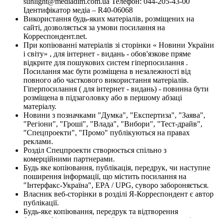
sunlight@mediadim.com.ua
Телефон: 044-205-43-00
Ідентифікатор медіа – R40-06068
Використання будь-яких матеріалів, розміщених на
сайті, дозволяється за умови посилання на
Корреспондент.net.
При копіюванні матеріалів зі сторінки « Новини України
і світу» , для інтернет - видань - обов'язкове пряме
відкрите для пошукових систем гіперпосилання .
Посилання має бути розміщена в незалежності від
повного або часткового використання матеріалів.
Гіперпосилання ( для інтернет - видань) - повинна бути
розміщена в підзаголовку або в першому абзаці
матеріалу.
Новини з позначками "Думка", "Експертиза", "Заява",
"Регіони", "Гроші", "Влада", "Вибори", "Тест-драйв",
"Спецпроекти", "Промо" публікуються на правах
реклами.
Розділ Спецпроекти створюється спільно з
комерційними партнерами.
Будь яке копіювання, публікація, передрук, чи наступне
поширення інформації, що містить посилання на
"Інтерфакс-Україна", EPA / UPG, суворо забороняється.
Власник веб-сторінки в розділі Я-Корреспондент є автор
публікації.
Будь-яке копіювання, передрук та відтворення