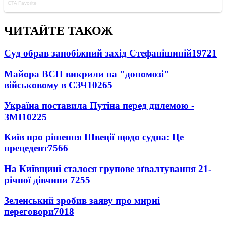
ЧИТАЙТЕ ТАКОЖ
Суд обрав запобіжний захід Стефанішиній
19721
Майора ВСП викрили на "допомозі"
військовому в СЗЧ
10265
Україна поставила Путіна перед дилемою -
ЗМІ
10225
Київ про рішення Швеції щодо судна: Це
прецедент
7566
На Київщині сталося групове зґвалтування 21-
річної дівчини
7255
Зеленський зробив заяву про мирні
переговори
7018