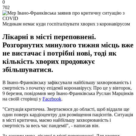
0
702
Медикам немає куди госпіталізувати хворих з коронавірусом
Лікарні в місті переповнені.
Розгорнутих минулого тижня місць вже
не вистачає і потрібні нові, тоді як
кількість хворих продовжує
збільшуватися.
В Івано-Франківську зафіксували найбільшу захворюваність і
смертність з початку епідемії коронавірусу. Про це у вівторок,
9 березня, повідомив мер Івано-Франківська Руслан Марцінків
на своїй сторінці у
Facebook
.
"Ситуація критична. Звертаємося до області, щоб віддали ще
один поверх кардіоцентру для розміщення пацієнтів. Ситуація
в місті критична, маємо найбільшу захворюваність і
смертність за весь час пандемії", - написав він.
За даними мера, лікарні в місті переповнені. Для хворих