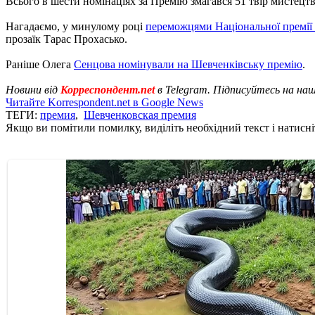
Всього в шести номінаціях за Премію змагався 51 твір мистецтв
Нагадаємо, у минулому році
переможцями Національної премії 
прозаїк Тарас Прохасько.
Раніше Олега
Сенцова номінували на Шевченківську премію
.
Новини від
Корреспондент.net
в Telegram. Підписуйтесь на на
Читайте Korrespondent.net в Google News
ТЕГИ:
премия
,
Шевченковская премия
Якщо ви помітили помилку, виділіть необхідний текст і натисніт