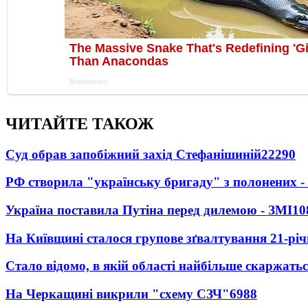
ЧИТАЙТЕ ТАКОЖ
Суд обрав запобіжний захід Стефанішиній
22290
РФ створила "українську бригаду" з полонених -
Україна поставила Путіна перед дилемою - ЗМІ
10
На Київщині сталося групове зґвалтування 21-річ
Стало відомо, в якій області найбільше скаржать
На Черкащині викрили "схему СЗЧ"
6988