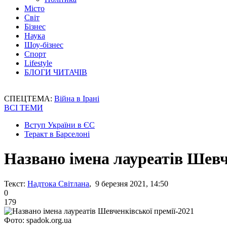
Місто
Світ
Бізнес
Наука
Шоу-бізнес
Спорт
Lifestyle
БЛОГИ ЧИТАЧІВ
СПЕЦТЕМА:
Війна в Ірані
ВСІ ТЕМИ
Вступ України в ЄС
Теракт в Барселоні
Названо імена лауреатів Шевч
Текст:
Надтока Світлана
, 9 березня 2021, 14:50
0
179
Фото: spadok.org.ua