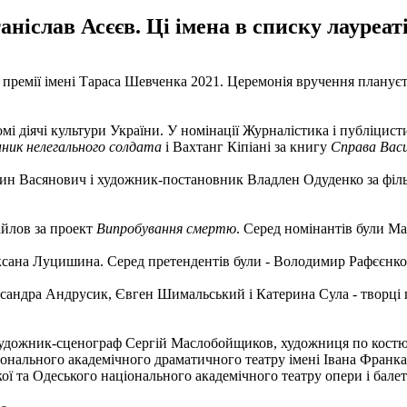
іслав Асєєв. Ці імена в списку лауреаті
премії імені Тараса Шевченка 2021. Церемонія вручення плануєтьс
омі діячі культури України. У номінації Журналістика і публіцис
ник нелегального солдата
і Вахтанг Кіпіані за книгу
Справа Вас
тин Васянович і художник-постановник Владлен Одуденко за фі
йлов за проект
Випробування смертю
. Серед номінантів були М
сана Луцишина. Серед претендентів були - Володимир Рафєєнко,
ксандра Андрусик, Євген Шимальський і Катерина Сула - творці
 художник-сценограф Сергій Маслобойщиков, художниця по костю
онального академічного драматичного театру імені Івана Франка.
ої та Одеського національного академічного театру опери і балет