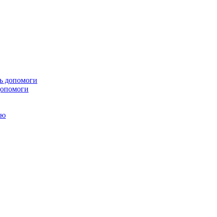
 допомоги
ою