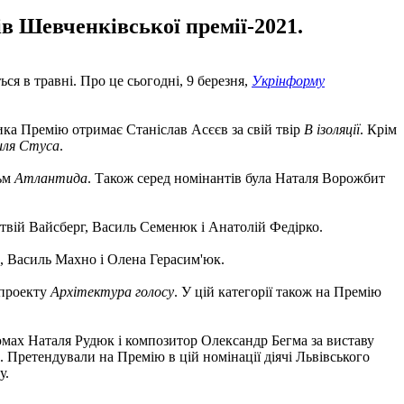
в Шевченківської премії-2021.
я в травні. Про це сьогодні, 9 березня,
Укрінформу
тика Премію отримає Станіслав Асєєв за свій твір
В ізоляції
. Крім
иля Стуса
.
льм
Атлантида
. Також серед номінантів була Наталя Ворожбит
атвій Вайсберг, Василь Семенюк і Анатолій Федірко.
 Василь Махно і Олена Герасим'юк.
 проекту
Архітектура голосу
. У цій категорії також на Премію
мах Наталя Рудюк і композитор Олександр Бегма за виставу
 Претендували на Премію в цій номінації діячі Львівського
у.