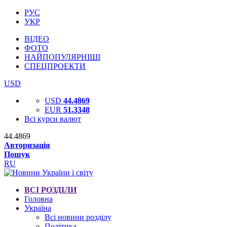
РУС
УКР
ВІДЕО
ФОТО
НАЙПОПУЛЯРНІШІ
СПЕЦПРОЕКТИ
USD
USD
44.4869
EUR
51.3348
Всі курси валют
44.4869
Авторизація
Пошук
RU
ВСІ РОЗДІЛИ
Головна
Україна
Всі новини розділу
Політика