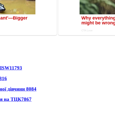
 ISW
11793
816
ної дівчини
8084
ся на ТЦК
7867