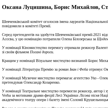
Оксана Луцишина, Борис Михайлов, Стан
Шевченківський комітет оголосив імена лауреатів Національної 
повідомили в комітеті Премії.
Серед претендентів на здобуття Шевченківської премії-2021 від
Асєєва, у цю номінацію потрапили Олена Білозерська за
Щоден
У номінації Кіномистецтво перемогу отримали режисер Вален
зі своїм фільмом
Погані дороги
.
Кращим у номінації Візуальне мистецтво визнаний Борис Миха
У номінації Література Премію за роман
Іван і Феба
отримує Ок
У номінації Музичне мистецтво перемагає агентство Ухо - Оле
претендував Олександр Козаренко.
У номінації Театральне мистецтво перемогли режисер, автор і
Verba за мотивами драми-феєрії Лесі Українки
Лісова пісня
Наці
академічного театру опери і балету імені Соломії Крушельницьк