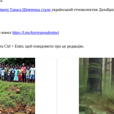
а.
імені Тараса Шевченка стали
український етноколектив ДахаБрах
ш канал
https://t.me/korrespondentnet
ь Ctrl + Enter, щоб повідомити про це редакцію.