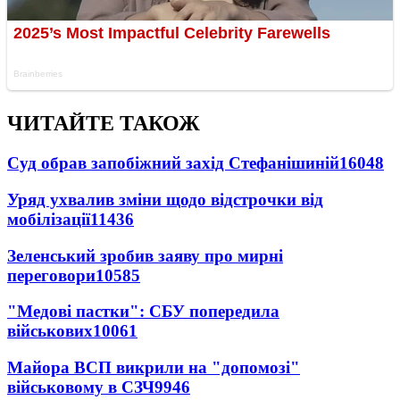
ЧИТАЙТЕ ТАКОЖ
Суд обрав запобіжний захід Стефанішиній
16048
Уряд ухвалив зміни щодо відстрочки від
мобілізації
11436
Зеленський зробив заяву про мирні
переговори
10585
"Медові пастки": СБУ попередила
військових
10061
Майора ВСП викрили на "допомозі"
військовому в СЗЧ
9946