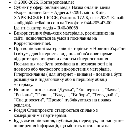
© 2000-2026, Korrespondent.net
Суб'єкт у сфері онлайн-медіа Назва онлайн-медіа –
«КореспонденТ.net» Адреса: 02091, місто Київ,
ХАРКІВСЬКЕ ШОСЕ, будинок 172-Б, офіс 208/1 E-mail:
sunlight@mediadim.com.ua
Телефон: 044-205-43-00
Ідентифікатор медіа – R40-06068
Використання будь-яких матеріалів, розміщених на
сайті, дозволяється за умови посилання на
Корреспондент.net.
При копіюванні матеріалів зі сторінки « Новини України
і світу» , для інтернет - видань - обов'язкове пряме
відкрите для пошукових систем гіперпосилання .
Посилання має бути розміщена в незалежності від
повного або часткового використання матеріалів.
Гіперпосилання ( для інтернет - видань) - повинна бути
розміщена в підзаголовку або в першому абзаці
матеріалу.
Новини з позначками "Думка", "Експертиза", "Заява",
"Регіони", "Гроші", "Влада", "Вибори", "Тест-драйв",
"Спецпроекти", "Промо" публікуються на правах
реклами.
Розділ Спецпроекти створюється спільно з
комерційними партнерами.
Будь яке копіювання, публікація, передрук, чи наступне
поширення інформації, що містить посилання на