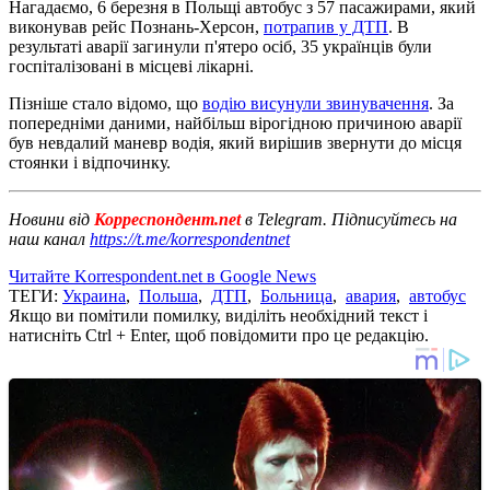
Нагадаємо, 6 березня в Польщі автобус з 57 пасажирами, який
виконував рейс Познань-Херсон,
потрапив у ДТП
. В
результаті аварії загинули п'ятеро осіб, 35 українців були
госпіталізовані в місцеві лікарні.
Пізніше стало відомо, що
водію висунули звинувачення
. За
попередніми даними, найбільш вірогідною причиною аварії
був невдалий маневр водія, який вирішив звернути до місця
стоянки і відпочинку.
Новини від
Корреспондент.net
в Telegram. Підписуйтесь на
наш канал
https://t.me/korrespondentnet
Читайте Korrespondent.net в Google News
ТЕГИ:
Украина
,
Польша
,
ДТП
,
Больница
,
авария
,
автобус
Якщо ви помітили помилку, виділіть необхідний текст і
натисніть Ctrl + Enter, щоб повідомити про це редакцію.