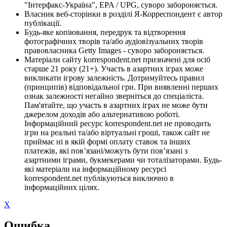
"Інтерфакс-Україна", EPA / UPG, суворо забороняється.
Власник веб-сторінки в розділі Я-Корреспондент є автор
публікації.
Будь-яке копіювання, передрук та відтворення
фотографічних творів та/або аудіовізуальних творів
правовласника Getty Images - суворо забороняється.
Матеріали сайту korrespondent.net призначені для осіб
старше 21 року (21+). Участь в азартних іграх може
викликати ігрову залежність. Дотримуйтесь правил
(принципів) відповідальної гри. При виявленні перших
ознак залежності негайно зверніться до спеціаліста.
Пам'ятайте, що участь в азартних іграх не може бути
джерелом доходів або альтернативою роботі.
Інформаційний ресурс korrespondent.net не проводить
ігри на реальні та/або віртуальні гроші, також сайт не
приймає ні в якій формі оплату ставок та інших
платежів, які пов’язані/можуть бути пов’язані з
азартними іграми, букмекерами чи тоталізаторами. Будь-
які матеріали на інформаційному ресурсі
korrespondent.net публікуються виключно в
інформаційних цілях.
X
Ошибка