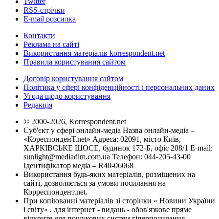
Twitter
RSS-стрічки
E-mail розсилка
Контакти
Реклама на сайті
Використання матеріалів korrespondent.net
Правила користування сайтом
Договір користування сайтом
Політика у сфері конфіденційності і персональних даних
Угода щодо користування
Редакція
© 2000-2026, Korrespondent.net
Суб'єкт у сфері онлайн-медіа Назва онлайн-медіа –
«КореспонденТ.net» Адреса: 02091, місто Київ,
ХАРКІВСЬКЕ ШОСЕ, будинок 172-Б, офіс 208/1 E-mail:
sunlight@mediadim.com.ua
Телефон: 044-205-43-00
Ідентифікатор медіа – R40-06068
Використання будь-яких матеріалів, розміщених на
сайті, дозволяється за умови посилання на
Корреспондент.net.
При копіюванні матеріалів зі сторінки « Новини України
і світу» , для інтернет - видань - обов'язкове пряме
відкрите для пошукових систем гіперпосилання .