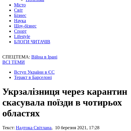
Місто
Світ
Бізнес
Наука
Шоу-бізнес
Спорт
Lifestyle
БЛОГИ ЧИТАЧІВ
СПЕЦТЕМА:
Війна в Ірані
ВСІ ТЕМИ
Вступ України в ЄС
Теракт в Барселоні
Укрзалізниця через карантин
скасувала поїзди в чотирьох
областях
Текст:
Надтока Світлана
, 10 березня 2021, 17:28