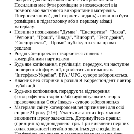
Посилання має бути розміщена в незалежності від
повного або часткового використання матеріалів.
Гіперпосилання ( для інтернет - видань) - повинна бути
розміщена в підзаголовку або в першому абзаці
матеріалу.
Новини з позначками "Думка", "Експертиза", "Заява",
"Регіони", "Гроші", "Влада", "Вибори", "Тест-драйв",
"Спецпроекти", "Промо" публікуються на правах
реклами.
Розділ Спецпроекти створюється спільно з
комерційними партнерами.
Будь яке копіювання, публікація, передрук, чи наступне
поширення інформації, що містить посилання на
"Інтерфакс-Україна", EPA / UPG, суворо забороняється.
Власник веб-сторінки в розділі Я-Корреспондент є автор
публікації.
Будь-яке копіювання, передрук та відтворення
фотографічних творів та/або аудіовізуальних творів
правовласника Getty Images - суворо забороняється.
Матеріали сайту korrespondent.net призначені для осіб
старше 21 року (21+). Участь в азартних іграх може
викликати ігрову залежність. Дотримуйтесь правил
(принципів) відповідальної гри. При виявленні перших
ознак залежності негайно зверніться до спеціаліста.