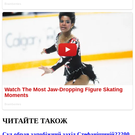
ЧИТАЙТЕ ТАКОЖ
Суд обрав запобіжний захід Стефанішиній
22200