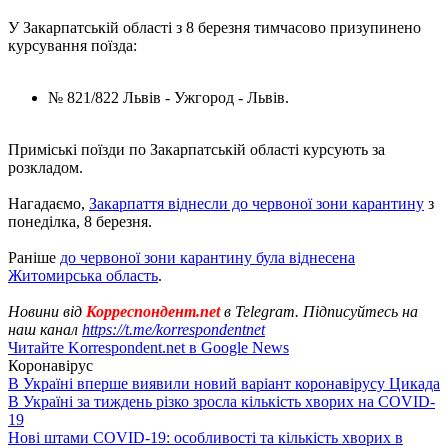
У Закарпатській області з 8 березня тимчасово призупинено
курсування поїзда:
№ 821/822 Львів - Ужгород - Львів.
Приміські поїзди по Закарпатській області курсують за
розкладом.
Нагадаємо,
Закарпаття віднесли до червоної зони карантину
з
понеділка, 8 березня.
Раніше
до червоної зони карантину була віднесена
Житомирська область
.
Новини від
Корреспондент.net
в Telegram. Підписуйтесь на
наш канал
https://t.me/korrespondentnet
Читайте Korrespondent.net в Google News
Коронавірус
В Україні вперше виявили новий варіант коронавірусу Цикада
В Україні за тиждень різко зросла кількість хворих на COVID-
19
Нові штами COVID-19: особливості та кількість хворих в