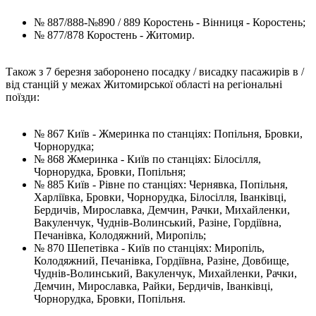
№ 887/888-№890 / 889 Коростень - Вінниця - Коростень;
№ 877/878 Коростень - Житомир.
Також з 7 березня заборонено посадку / висадку пасажирів в /
від станцій у межах Житомирської області на регіональні
поїзди:
№ 867 Київ - Жмеринка по станціях: Попільня, Бровки,
Чорнорудка;
№ 868 Жмеринка - Київ по станціях: Білосілля,
Чорнорудка, Бровки, Попільня;
№ 885 Київ - Рівне по станціях: Чернявка, Попільня,
Харліївка, Бровки, Чорнорудка, Білосілля, Іванківці,
Бердичів, Мирославка, Демчин, Рачки, Михайленки,
Вакуленчук, Чуднів-Волинський, Разіне, Гордіївна,
Печанівка, Колодяжний, Миропіль;
№ 870 Шепетівка - Київ по станціях: Миропіль,
Колодяжний, Печанівка, Гордіївна, Разіне, Довбище,
Чуднів-Волинський, Вакуленчук, Михайленки, Рачки,
Демчин, Мирославка, Райки, Бердичів, Іванківці,
Чорнорудка, Бровки, Попільня.