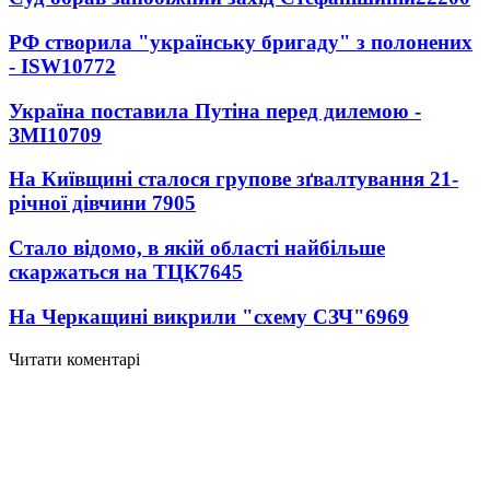
РФ створила "українську бригаду" з полонених
- ISW
10772
Україна поставила Путіна перед дилемою -
ЗМІ
10709
На Київщині сталося групове зґвалтування 21-
річної дівчини
7905
Стало відомо, в якій області найбільше
скаржаться на ТЦК
7645
На Черкащині викрили "схему СЗЧ"
6969
Читати коментарі