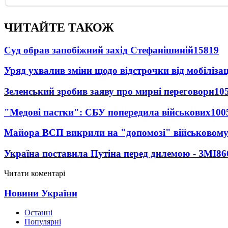
ЧИТАЙТЕ ТАКОЖ
Суд обрав запобіжний захід Стефанішиній
15819
Уряд ухвалив зміни щодо відстрочки від мобілізац
Зеленський зробив заяву про мирні переговори
10
"Медові пастки": СБУ попередила військових
100
Майора ВСП викрили на "допомозі" військовому
Україна поставила Путіна перед дилемою - ЗМІ
86
Читати коментарі
Новини України
Останні
Популярні