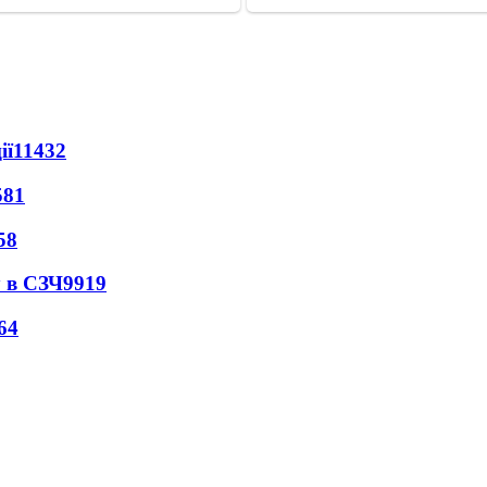
ії
11432
581
58
 в СЗЧ
9919
64