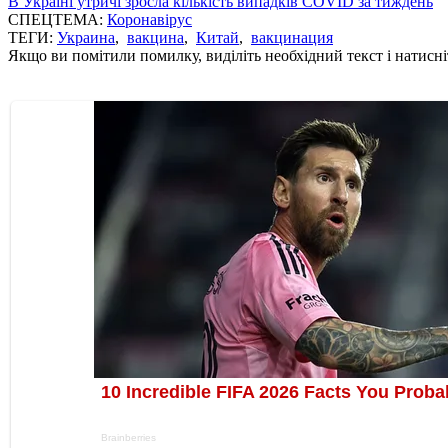
В Україні утричі зросла кількість випадків COVID за тиждень
СПЕЦТЕМА:
Коронавірус
ТЕГИ:
Украина
,
вакцина
,
Китай
,
вакцинация
Якщо ви помітили помилку, виділіть необхідний текст і натисніт