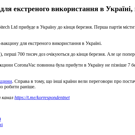
ля екстреного використання в Україні,
ech Ltd прибуде в Україну до кінця березня. Перша партія містит
вакцину для екстреного використання в Україні.
.
), перші 700 тисяч доз очікуються до кінця березня. Але це попер
вакцини CoronaVac повинна була прибути в Україну не пізніше 7 
акцини
. Справа в тому, що інші країни вели переговори про поста
ло робити раніше.
ш канал
https://t.me/korrespondentnet
9
ні