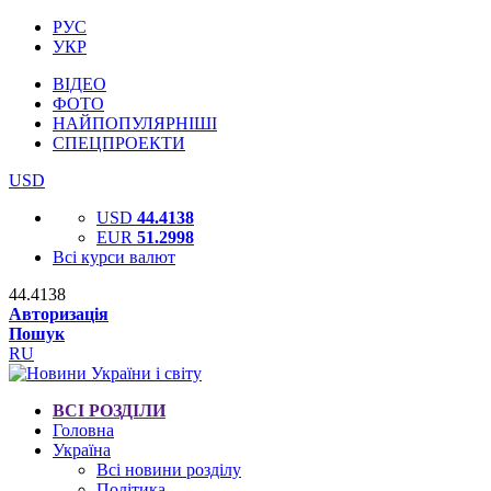
РУС
УКР
ВІДЕО
ФОТО
НАЙПОПУЛЯРНІШІ
СПЕЦПРОЕКТИ
USD
USD
44.4138
EUR
51.2998
Всі курси валют
44.4138
Авторизація
Пошук
RU
ВСІ РОЗДІЛИ
Головна
Україна
Всі новини розділу
Політика