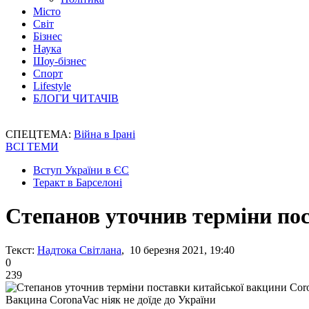
Місто
Світ
Бізнес
Наука
Шоу-бізнес
Спорт
Lifestyle
БЛОГИ ЧИТАЧІВ
СПЕЦТЕМА:
Війна в Ірані
ВСІ ТЕМИ
Вступ України в ЄС
Теракт в Барселоні
Степанов уточнив терміни по
Текст:
Надтока Світлана
, 10 березня 2021, 19:40
0
239
Вакцина CoronaVac ніяк не доїде до України