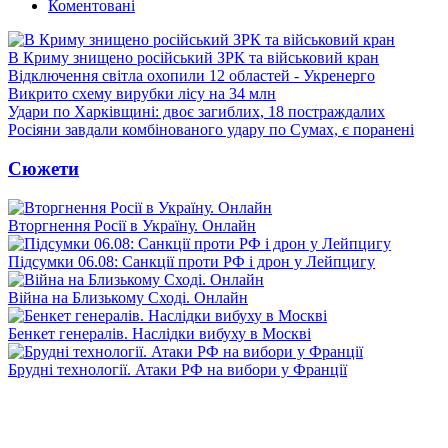
Коментовані
В Криму знищено російський ЗРК та військовий кран
Відключення світла охопили 12 областей - Укренерго
Викрито схему вирубки лісу на 34 млн
Удари по Харківщині: двоє загиблих, 18 постраждалих
Росіяни завдали комбінованого удару по Сумах, є поранені
Сюжети
Вторгнення Росії в Україну. Онлайн
Підсумки 06.08: Санкції проти РФ і дрон у Лейпцигу
Війна на Близькому Сході. Онлайн
Бенкет генералів. Наслідки вибуху в Москві
Брудні технології. Атаки РФ на вибори у Франції