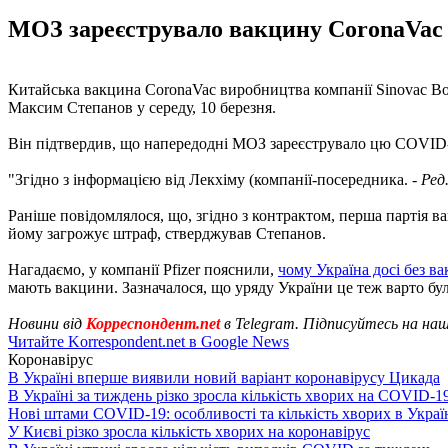
МОЗ зареєструвало вакцину CoronaVac д
Китайська вакцина CoronaVac виробництва компанії Sinovac Boit
Максим Степанов у середу, 10 березня.
Він підтвердив, що напередодні МОЗ зареєструвало цю COVID-
"Згідно з інформацією від Лекхіму (компанії-посередника. -
Ред
Раніше повідомлялося, що, згідно з контрактом, перша партія 
йому загрожує штраф, стверджував Степанов.
Нагадаємо, у компанії Pfizer пояснили,
чому Україна досі без в
мають вакцини. Зазначалося, що уряду України це теж варто бу
Новини від
Корреспондент.net
в Telegram. Підписуйтесь на на
Читайте Korrespondent.net в Google News
Коронавірус
В Україні вперше виявили новий варіант коронавірусу Цикада
В Україні за тиждень різко зросла кількість хворих на COVID-1
Нові штами COVID-19: особливості та кількість хворих в Украї
У Києві різко зросла кількість хворих на коронавірус