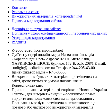
Контакти
Реклама на сайті
Використання матеріалів korrespondent.net
Правила користування сайтом
Договір користування сайтом
Політика у сфері конфіденційності і персональних даних
Угода щодо користування
Редакція
© 2000-2026, Korrespondent.net
Суб'єкт у сфері онлайн-медіа Назва онлайн-медіа –
«КореспонденТ.net» Адреса: 02091, місто Київ,
ХАРКІВСЬКЕ ШОСЕ, будинок 172-Б, офіс 208/1 E-mail:
sunlight@mediadim.com.ua
Телефон: 044-205-43-00
Ідентифікатор медіа – R40-06068
Використання будь-яких матеріалів, розміщених на
сайті, дозволяється за умови посилання на
Корреспондент.net.
При копіюванні матеріалів зі сторінки « Новини України
і світу» , для інтернет - видань - обов'язкове пряме
відкрите для пошукових систем гіперпосилання .
Посилання має бути розміщена в незалежності від
повного або часткового використання матеріалів.