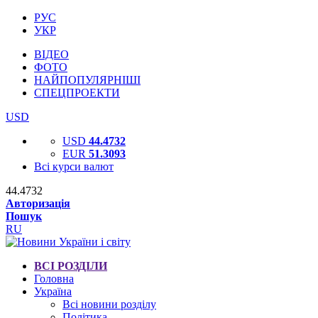
РУС
УКР
ВІДЕО
ФОТО
НАЙПОПУЛЯРНІШІ
СПЕЦПРОЕКТИ
USD
USD
44.4732
EUR
51.3093
Всі курси валют
44.4732
Авторизація
Пошук
RU
ВСІ РОЗДІЛИ
Головна
Україна
Всі новини розділу
Політика