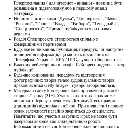
Гіперпосилання ( для інтернет - видань) - повинна бути
розміщена в підзаголовку або в першому абзаці
матеріалу.
Новини з позначками "Думка", "Експертиза", "Заява",
"Регіони", "Гроші", "Влада", "Вибори", "Тест-драйв",
"Спецпроекти", "Промо" публікуються на правах
реклами.
Розділ Спецпроекти створюється спільно з
комерційними партнерами.
Будь яке копіювання, публікація, передрук, чи наступне
поширення інформації, що містить посилання на
"Інтерфакс-Україна", EPA / UPG, суворо забороняється.
Власник веб-сторінки в розділі Я-Корреспондент є автор
публікації.
Будь-яке копіювання, передрук та відтворення
фотографічних творів та/або аудіовізуальних творів
правовласника Getty Images - суворо забороняється.
Матеріали сайту korrespondent.net призначені для осіб
старше 21 року (21+). Участь в азартних іграх може
викликати ігрову залежність. Дотримуйтесь правил
(принципів) відповідальної гри. При виявленні перших
ознак залежності негайно зверніться до спеціаліста.
Пам'ятайте, що участь в азартних іграх не може бути
джерелом доходів або альтернативою роботі.
Інформаційний ресурс korrespondent.net не проводить