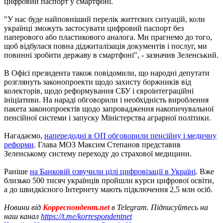
цифровий паспорт у смартфоні.
"У нас буде найповніший перелік життєвих ситуацій, коли
українці зможуть застосувати цифровий паспорт без
паперового або пластикового аналога. Ми прагнемо до того,
щоб відбулася повна діджиталізація документів і послуг, ми
повинні зробити державу в смартфоні", - зазначив Зеленський.
В Офісі президента також повідомили, що народні депутати
розглянуть законопроекти щодо захисту боржників від
колекторів, щодо реформування СБУ і євроінтеграційні
ініціативи. На нараді обговорили і необхідність вироблення
пакета законопроектів щодо запровадження накопичувальної
пенсійної системи і запуску Міністерства аграрної політики.
Нагадаємо,
напередодні в ОП обговорили пенсійну і медичну
реформи
. Глава МОЗ Максим Степанов представив
Зеленському систему переходу до страхової медицини.
Раніше
на Банковій озвучили цілі цифровізації в Україні
. Вже
близько 500 тисяч українців пройшли курси цифрової освіти,
а до швидкісного Інтернету мають підключення 2,5 млн осіб.
Новини від
Корреспондент.net
в Telegram. Підписуйтесь на
наш канал
https://t.me/korrespondentnet