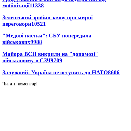
мобілізації
11338
Зеленський зробив заяву про мирні
переговори
10521
"Медові пастки": СБУ попередила
військових
9988
Майора ВСП викрили на "допомозі"
військовому в СЗЧ
9709
Залужний: Україна не вступить до НАТО
8606
Читати коментарі