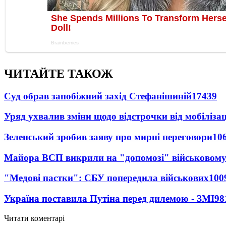
ЧИТАЙТЕ ТАКОЖ
Суд обрав запобіжний захід Стефанішиній
17439
Уряд ухвалив зміни щодо відстрочки від мобілізац
Зеленський зробив заяву про мирні переговори
10
Майора ВСП викрили на "допомозі" військовому
"Медові пастки": СБУ попередила військових
100
Україна поставила Путіна перед дилемою - ЗМІ
98
Читати коментарі