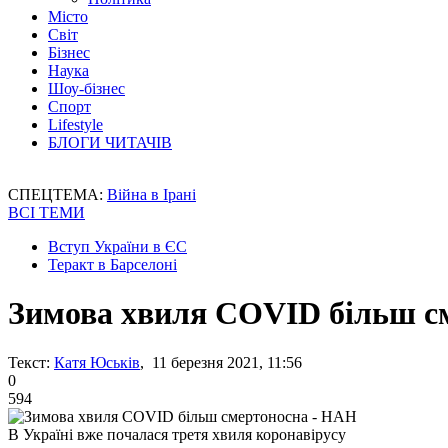
Місто
Світ
Бізнес
Наука
Шоу-бізнес
Спорт
Lifestyle
БЛОГИ ЧИТАЧІВ
СПЕЦТЕМА:
Війна в Ірані
ВСІ ТЕМИ
Вступ України в ЄС
Теракт в Барселоні
Зимова хвиля COVID більш с
Текст:
Катя Юськів
, 11 березня 2021, 11:56
0
594
В Україні вже почалася третя хвиля коронавірусу