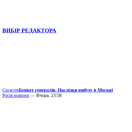
ВИБІР РЕДАКТОРА
Сюжет
Бенкет генералів. Наслідки вибуху в Москві
Росія новини
— Вчора, 23:58