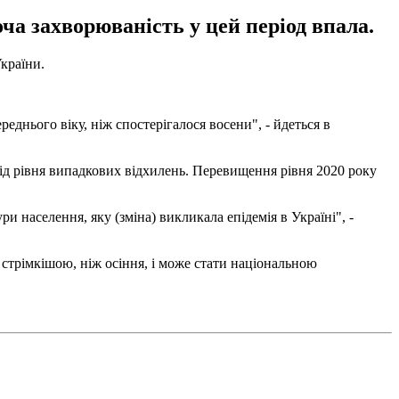
ча захворюваність у цей період впала.
України.
днього віку, ніж спостерігалося восени", - йдеться в
 від рівня випадкових відхилень. Перевищення рівня 2020 року
и населення, яку (зміна) викликала епідемія в Україні", -
 стрімкішою, ніж осіння, і може стати національною