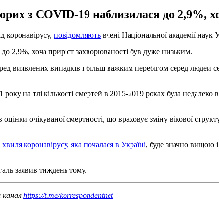
орих з COVID-19 наблизилася до 2,9%, хо
ід коронавірусу,
повідомляють
вчені Національної академії наук 
 до 2,9%, хоча приріст захворюваності був дуже низьким.
ед виявлених випадків і більш важким перебігом серед людей сере
1 року на тлі кількості смертей в 2015-2019 роках була недалеко
оцінки очікуваної смертності, що враховує зміну вікової структур
 хвиля коронавірусу, яка почалася в Україні
, буде значно вищою і
аль заявив тиждень тому.
ш канал
https://t.me/korrespondentnet