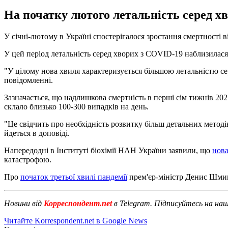
На початку лютого летальність серед хв
У січні-лютому в Україні спостерігалося зростання смертності в
У цей період летальність серед хворих з COVID-19 наблизилася
"У цілому нова хвиля характеризується більшою летальністю сер
повідомленні.
Зазначається, що надлишкова смертність в перші сім тижнів 202
склало близько 100-300 випадків на день.
"Це свідчить про необхідність розвитку більш детальних методів 
йдеться в доповіді.
Напередодні в Інституті біохімії НАН України заявили, що
нова
катастрофою.
Про
початок третьої хвилі пандемії
прем'єр-міністр Денис Шмиг
Новини від
Корреспондент.net
в Telegram. Підписуйтесь на на
Читайте Korrespondent.net в Google News