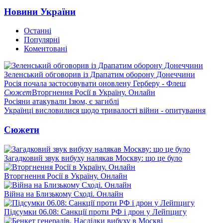
Новини України
Останні
Популярні
Коментовані
Зеленський обговорив із Драпатим оборону Донеччини
Росія почала застосовувати оновлену Герберу - Флеш
Сюжет
Вторгнення Росії в Україну. Онлайн
Росіяни атакували Ізюм, є загиблі
Українці висловилися щодо тривалості війни - опитування
Сюжети
Загадковий звук вибуху налякав Москву: що це було
Вторгнення Росії в Україну. Онлайн
Війна на Близькому Сході. Онлайн
Підсумки 06.08: Санкції проти РФ і дрон у Лейпцигу