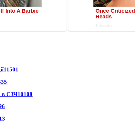
ії
11501
635
 в СЗЧ
10108
96
13