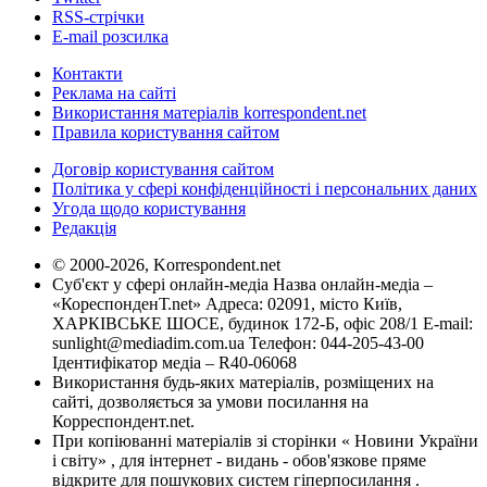
RSS-стрічки
E-mail розсилка
Контакти
Реклама на сайті
Використання матеріалів korrespondent.net
Правила користування сайтом
Договір користування сайтом
Політика у сфері конфіденційності і персональних даних
Угода щодо користування
Редакція
© 2000-2026, Korrespondent.net
Суб'єкт у сфері онлайн-медіа Назва онлайн-медіа –
«КореспонденТ.net» Адреса: 02091, місто Київ,
ХАРКІВСЬКЕ ШОСЕ, будинок 172-Б, офіс 208/1 E-mail:
sunlight@mediadim.com.ua
Телефон: 044-205-43-00
Ідентифікатор медіа – R40-06068
Використання будь-яких матеріалів, розміщених на
сайті, дозволяється за умови посилання на
Корреспондент.net.
При копіюванні матеріалів зі сторінки « Новини України
і світу» , для інтернет - видань - обов'язкове пряме
відкрите для пошукових систем гіперпосилання .