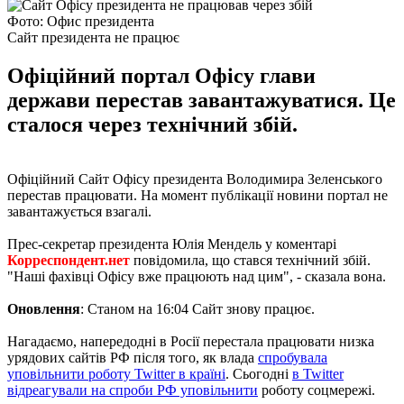
Фото: Офис президента
Сайт президента не працює
Офіційний портал Офісу глави
держави перестав завантажуватися. Це
сталося через технічний збій.
Офіційний Сайт Офісу президента Володимира Зеленського
перестав працювати. На момент публікації новини портал не
завантажується взагалі.
Прес-секретар президента Юлія Мендель у коментарі
Корреспондент.нет
повідомила, що стався технічний збій.
"Наші фахівці Офісу вже працюють над цим", - сказала вона.
Оновлення
: Станом на 16:04 Сайт знову працює.
Нагадаємо, напередодні в Росії перестала працювати низка
урядових сайтів РФ після того, як влада
спробувала
уповільнити роботу Twitter в країні
. Сьогодні
в Twitter
відреагували на спроби РФ уповільнити
роботу соцмережі.