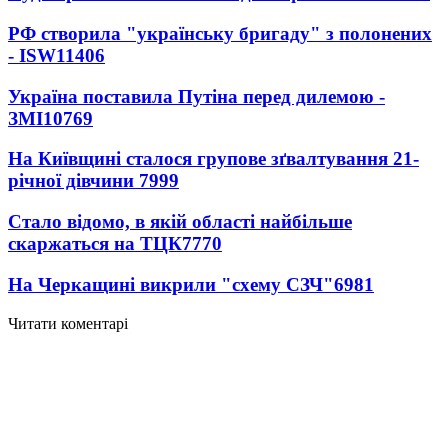
РФ створила "українську бригаду" з полонених
- ISW
11406
Україна поставила Путіна перед дилемою -
ЗМІ
10769
На Київщині сталося групове зґвалтування 21-
річної дівчини
7999
Стало відомо, в якій області найбільше
скаржаться на ТЦК
7770
На Черкащині викрили "схему СЗЧ"
6981
Читати коментарі