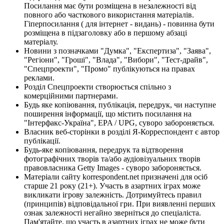
Посилання має бути розміщена в незалежності від
повного або часткового використання матеріалів.
Гіперпосилання ( для інтернет - видань) - повинна бути
розміщена в підзаголовку або в першому абзаці
матеріалу.
Новини з позначками "Думка", "Експертиза", "Заява",
"Регіони", "Гроші", "Влада", "Вибори", "Тест-драйв",
"Спецпроекти", "Промо" публікуються на правах
реклами.
Розділ Спецпроекти створюється спільно з
комерційними партнерами.
Будь яке копіювання, публікація, передрук, чи наступне
поширення інформації, що містить посилання на
"Інтерфакс-Україна", EPA / UPG, суворо забороняється.
Власник веб-сторінки в розділі Я-Корреспондент є автор
публікації.
Будь-яке копіювання, передрук та відтворення
фотографічних творів та/або аудіовізуальних творів
правовласника Getty Images - суворо забороняється.
Матеріали сайту korrespondent.net призначені для осіб
старше 21 року (21+). Участь в азартних іграх може
викликати ігрову залежність. Дотримуйтесь правил
(принципів) відповідальної гри. При виявленні перших
ознак залежності негайно зверніться до спеціаліста.
Пам'ятайте, що участь в азартних іграх не може бути