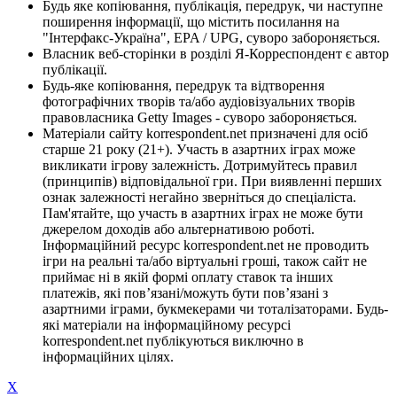
Будь яке копіювання, публікація, передрук, чи наступне
поширення інформації, що містить посилання на
"Інтерфакс-Україна", EPA / UPG, суворо забороняється.
Власник веб-сторінки в розділі Я-Корреспондент є автор
публікації.
Будь-яке копіювання, передрук та відтворення
фотографічних творів та/або аудіовізуальних творів
правовласника Getty Images - суворо забороняється.
Матеріали сайту korrespondent.net призначені для осіб
старше 21 року (21+). Участь в азартних іграх може
викликати ігрову залежність. Дотримуйтесь правил
(принципів) відповідальної гри. При виявленні перших
ознак залежності негайно зверніться до спеціаліста.
Пам'ятайте, що участь в азартних іграх не може бути
джерелом доходів або альтернативою роботі.
Інформаційний ресурс korrespondent.net не проводить
ігри на реальні та/або віртуальні гроші, також сайт не
приймає ні в якій формі оплату ставок та інших
платежів, які пов’язані/можуть бути пов’язані з
азартними іграми, букмекерами чи тоталізаторами. Будь-
які матеріали на інформаційному ресурсі
korrespondent.net публікуються виключно в
інформаційних цілях.
X