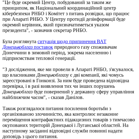
"Це буде окремий Центр, побудований за таким же
принципом, як Національний координаційний центр
кібербезпеки РНБО і Комітет з питань розвідки, що працює
при Апараті РНБО. У Центру протидії дезінформації буде
окремий керівник, який призначатиметься указом
президента", - зазначив секретар РНБО.
Була розглянута
ситуація щодо припинення ВАТ
Донецькоблгаз
поставок
природного газу споживачам
Донеччини в зимовий період, зокрема населенню і
підприємствам теплової генерації.
"З дослідження, яке ми провели в Апараті РНБО, з'ясувалося,
що власниками
Донецькоблгазу
є дві компанії, які чомусь
зареєстровані в Гонконзі. За ним буде проведена відповідна
перевірка, і в разі виявлення тих чи інших порушень
Донецькоблгаз
буде повернений у державну сферу управління
найближчим часом", - сказав Данілов.
Також розглядалося питання посилення боротьби з
організованою злочинністю, яка контролює незаконне
переміщення контрафактних підакцизних товарів з тимчасово
окупованих територій Донецької і Луганської областей. На
наступному засіданні відповідні служби повинні надати
доповідь з цього питання.