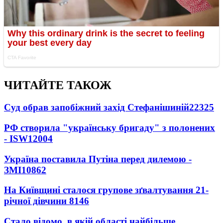
ЧИТАЙТЕ ТАКОЖ
Суд обрав запобіжний захід Стефанішиній
22325
РФ створила "українську бригаду" з полонених
- ISW
12004
Україна поставила Путіна перед дилемою -
ЗМІ
10862
На Київщині сталося групове зґвалтування 21-
річної дівчини
8146
Стало відомо, в якій області найбільше