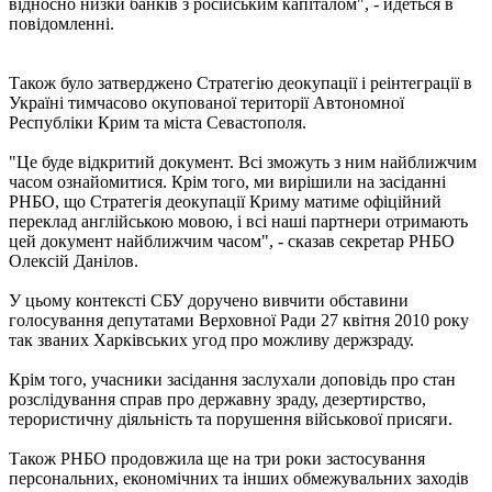
відносно низки банків з російським капіталом", - йдеться в
повідомленні.
Також було затверджено Стратегію деокупації і реінтеграції в
Україні тимчасово окупованої території Автономної
Республіки Крим та міста Севастополя.
"Це буде відкритий документ. Всі зможуть з ним найближчим
часом ознайомитися. Крім того, ми вирішили на засіданні
РНБО, що Стратегія деокупації Криму матиме офіційний
переклад англійською мовою, і всі наші партнери отримають
цей документ найближчим часом", - сказав секретар РНБО
Олексій Данілов.
У цьому контексті СБУ доручено вивчити обставини
голосування депутатами Верховної Ради 27 квітня 2010 року
так званих Харківських угод про можливу держзраду.
Крім того, учасники засідання заслухали доповідь про стан
розслідування справ про державну зраду, дезертирство,
терористичну діяльність та порушення військової присяги.
Також РНБО продовжила ще на три роки застосування
персональних, економічних та інших обмежувальних заходів