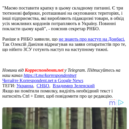
"Маємо поставити крапку в цьому складному питанні. Є три
тютюнові фабрики, розташовані на окупованих територіях, і
інші підприємства, які виробляють підакцизні товари, в обхід
усіх можливих кордонів потрапляють в Україну. Повинні
покласти цьому край", - пояснив секретар РНБО.
Раніше в РНБО заявили, що
не знають про наступ на Донбасі.
Так Олексій Данілов відреагував на заяви сепаратистів про те,
що нібито ЗСУ готують наступ на наступному тижні.
Новини від
Корреспондент.net
у Telegram. Підписуйтесь на
наш канал
https://t.me/korrespondentnet
Читайте Korrespondent.net в Google News
ТЕГИ:
Украина
,
СНБО
,
Владимир Зеленский
Якщо ви помітили помилку, виділіть необхідний текст і
натисніть Ctrl + Enter, щоб повідомити про це редакцію.