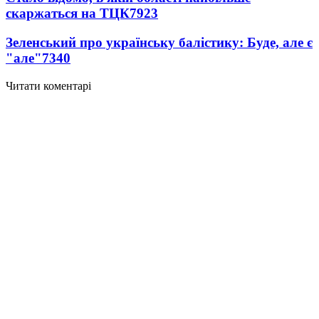
скаржаться на ТЦК
7923
Зеленський про українську балістику: Буде, але є
"але"
7340
Читати коментарі