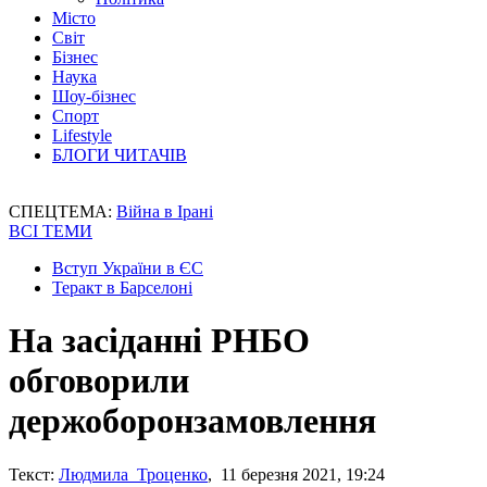
Місто
Світ
Бізнес
Наука
Шоу-бізнес
Спорт
Lifestyle
БЛОГИ ЧИТАЧІВ
СПЕЦТЕМА:
Війна в Ірані
ВСІ ТЕМИ
Вступ України в ЄС
Теракт в Барселоні
На засіданні РНБО
обговорили
держоборонзамовлення
Текст:
Людмила Троценко
, 11 березня 2021, 19:24