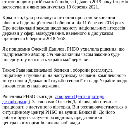
стосовно двох російських банків, які діяли з 2019 року і термін
застосування яких закінчується 19 березня 2021.
Крім того, було розглянуто питання про стан виконання
рішення Ради нацбезпеки і оборони від 11 березня 2018 року
Про невідкладні заходи щодо захисту національних інтересів
держави у сфері авіабудування, введеного в дію указом
президента 6 березня 2018 №58.
Як повідомив Олексій Данілов, РНБО ухвалила рішення, що
підприємство
Мотор Січ
найближчим часом законно буде
повернуто у власність української держави.
Також Рада національної безпеки і оборони розглянула
ініціативу з публікації на наступному засіданні комплексного
звіту голови Державної служби геології та надр України щодо
використання надр держави.
Рішенням РНБО сьогодні
створено Центр протидії
дезінформації
. За словами Олексія Данілова, він починає
працювати з наступного вівторка. Він розташовуватиметься в
ситуаційному центрі РНБО на вулиці Банковій. До його
роботи будуть залучені розвідники, представники
центральних органів виконавчої влади.