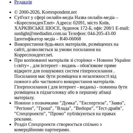
Редакція
© 2000-2026, Korrespondent.net
Суб'єкт у сфері онлайн-медіа Назва онлайн-медіа –
«КореспонденТ.net» Адреса: 02091, місто Київ,
ХАРКІВСЬКЕ ШОСЕ, будинок 172-Б, офіс 208/1 E-mail:
sunlight@mediadim.com.ua
Телефон: 044-205-43-00
Ідентифікатор медіа – R40-06068
Використання будь-яких матеріалів, розміщених на
сайті, дозволяється за умови посилання на
Корреспондент.net.
При копіюванні матеріалів зі сторінки « Новини України
і світу» , для інтернет - видань - обов'язкове пряме
відкрите для пошукових систем гіперпосилання .
Посилання має бути розміщена в незалежності від
повного або часткового використання матеріалів.
Гіперпосилання ( для інтернет - видань) - повинна бути
розміщена в підзаголовку або в першому абзаці
матеріалу.
Новини з позначками "Думка", "Експертиза", "Заява",
"Регіони", "Гроші", "Влада", "Вибори", "Тест-драйв",
"Спецпроекти", "Промо" публікуються на правах
реклами.
Розділ Спецпроекти створюється спільно з
комерційними партнерами.