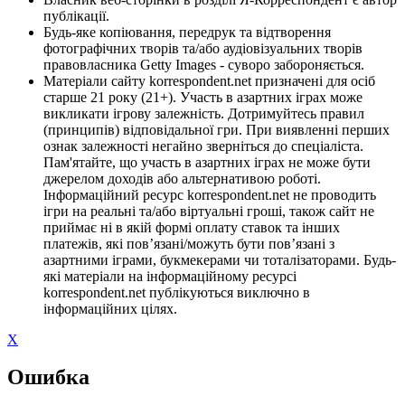
публікації.
Будь-яке копіювання, передрук та відтворення
фотографічних творів та/або аудіовізуальних творів
правовласника Getty Images - суворо забороняється.
Матеріали сайту korrespondent.net призначені для осіб
старше 21 року (21+). Участь в азартних іграх може
викликати ігрову залежність. Дотримуйтесь правил
(принципів) відповідальної гри. При виявленні перших
ознак залежності негайно зверніться до спеціаліста.
Пам'ятайте, що участь в азартних іграх не може бути
джерелом доходів або альтернативою роботі.
Інформаційний ресурс korrespondent.net не проводить
ігри на реальні та/або віртуальні гроші, також сайт не
приймає ні в якій формі оплату ставок та інших
платежів, які пов’язані/можуть бути пов’язані з
азартними іграми, букмекерами чи тоталізаторами. Будь-
які матеріали на інформаційному ресурсі
korrespondent.net публікуються виключно в
інформаційних цілях.
X
Ошибка