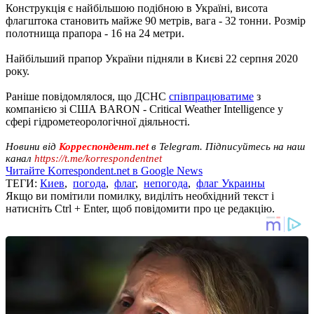
Конструкція є найбільшою подібною в Україні, висота
флагштока становить майже 90 метрів, вага - 32 тонни. Розмір
полотнища прапора - 16 на 24 метри.
Найбільший прапор України підняли в Києві 22 серпня 2020
року.
Раніше повідомлялося, що ДСНС
співпрацюватиме
з
компанією зі США BARON - Critical Weather Intelligence у
сфері гідрометеорологічної діяльності.
Новини від
Корреспондент.net
в Telegram. Підписуйтесь на наш
канал
https://t.me/korrespondentnet
Читайте Korrespondent.net в Google News
ТЕГИ:
Киев
,
погода
,
флаг
,
непогода
,
флаг Украины
Якщо ви помітили помилку, виділіть необхідний текст і
натисніть Ctrl + Enter, щоб повідомити про це редакцію.