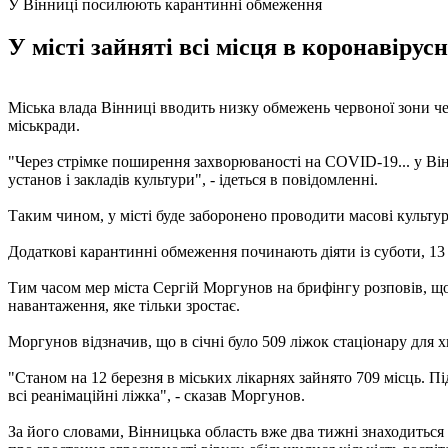
У Вінниці посилюють карантинні обмеження
У місті зайняті всі місця в коронавіру
Міська влада Вінниці вводить низку обмежень червоної зони че
міськради.
"Через стрімке поширення захворюваності на COVID-19... у Ві
установ і закладів культури", - ідеться в повідомленні.
Таким чином, у місті буде заборонено проводити масові культур
Додаткові карантинні обмеження починають діяти із суботи, 13 
Тим часом мер міста Сергій Моргунов на брифінгу розповів, що в
навантаження, яке тільки зростає.
Моргунов відзначив, що в січні було 509 ліжок стаціонару для х
"Станом на 12 березня в міських лікарнях зайнято 709 місць. Пі
всі реанімаційні ліжка", - сказав Моргунов.
За його словами, Вінницька область вже два тижні знаходиться