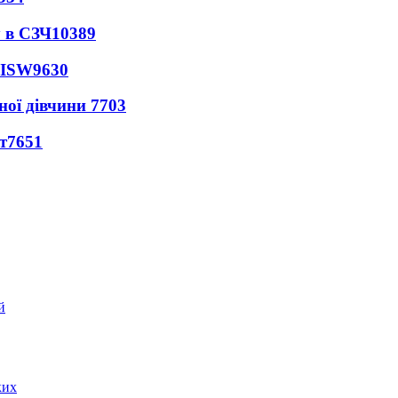
 в СЗЧ
10389
 ISW
9630
ної дівчини
7703
т
7651
ких