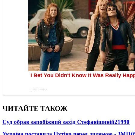
ЧИТАЙТЕ ТАКОЖ
Суд обрав запобіжний захід Стефанішиній
21990
Україна поставила Путіна перед дилемою - ЗМІ
10