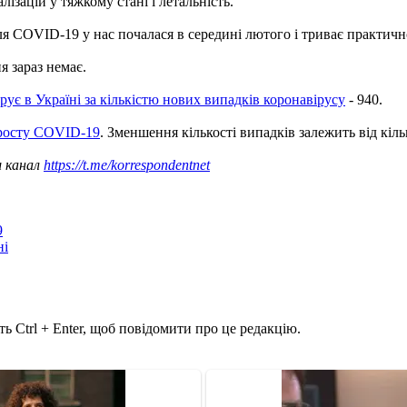
лізацій у тяжкому стані і летальність.
иля COVID-19 у нас почалася в середині лютого і триває практичн
я зараз немає.
рує в Україні за кількістю нових випадків коронавірусу
- 940.
иросту COVID-19
. Зменшення кількості випадків залежить від кіл
ш канал
https://t.me/korrespondentnet
9
ні
ь Ctrl + Enter, щоб повідомити про це редакцію.