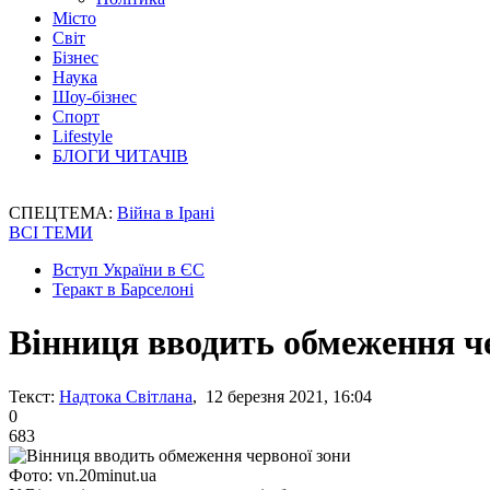
Місто
Світ
Бізнес
Наука
Шоу-бізнес
Спорт
Lifestyle
БЛОГИ ЧИТАЧІВ
СПЕЦТЕМА:
Війна в Ірані
ВСІ ТЕМИ
Вступ України в ЄС
Теракт в Барселоні
Вінниця вводить обмеження ч
Текст:
Надтока Світлана
, 12 березня 2021, 16:04
0
683
Фото: vn.20minut.ua