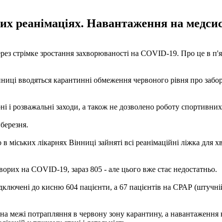
сних реанімаціях. Навантаження на медси
рез стрімке зростання захворюваності на COVID-19. Про це в п'
нниці вводяться карантинні обмеження червоного рівня про забор
ні і розважальні заходи, а також не дозволено роботу спортивних
березня.
 міських лікарнях Вінниці зайняті всі реанімаційні ліжка для хв
ворих на COVID-19, зараз 805 - але цього вже стає недостатньо.
дключені до кисню 604 пацієнти, а 67 пацієнтів на СРАР (штучній
 на межі потрапляння в червону зону карантину, а навантаження 