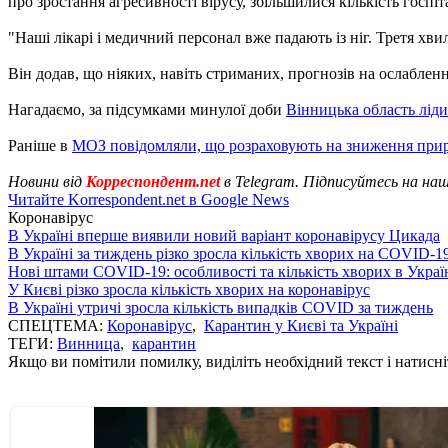
про зростання агресивності вірусу, збільшилися кількість госпіта
"Наші лікарі і медичний персонал вже падають із ніг. Третя хв
Він додав, що ніяких, навіть стриманих, прогнозів на ослабленн
Нагадаємо, за підсумками минулої доби
Вінницька область ліди
Раніше в
МОЗ повідомляли, що розраховують на зниження пр
Новини від
Корреспондент.net
в Telegram. Підписуйтесь на на
Читайте Korrespondent.net в Google News
Коронавірус
В Україні вперше виявили новий варіант коронавірусу Цикада
В Україні за тиждень різко зросла кількість хворих на COVID-1
Нові штами COVID-19: особливості та кількість хворих в Украї
У Києві різко зросла кількість хворих на коронавірус
В Україні утричі зросла кількість випадків COVID за тиждень
СПЕЦТЕМА:
Коронавірус
,
Карантин у Києві та Україні
ТЕГИ:
Винница
,
карантин
Якщо ви помітили помилку, виділіть необхідний текст і натисніт