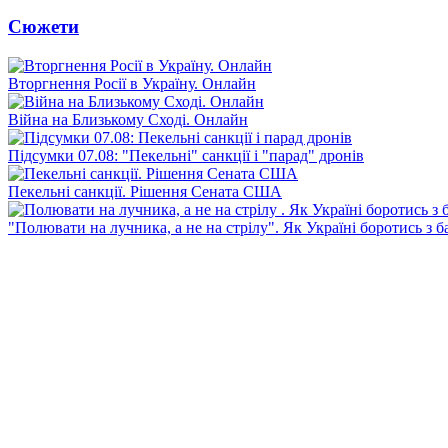
Сюжети
Вторгнення Росії в Україну. Онлайн
Війна на Близькому Сході. Онлайн
Підсумки 07.08: "Пекельні" санкції і "парад" дронів
Пекельні санкції. Рішення Сената США
"Полювати на лучника, а не на стрілу". Як Україні боротись з 