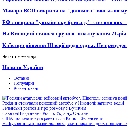
Майора ВСП викрили на "допомозі" військовому
РФ створила "українську бригаду" з полонених -
На Київщині сталося групове зґвалтування 21-річ
Київ про рішення Швеції щодо судна: Це прецеден
Читати коментарі
Новини України
Останні
Популярні
Коментовані
Росіяни атакували рейсовий автобус у Нікополі: загинув водій
Зеленськй розповів про розмову з Вучичем
Сюжет
Вторгнення Росії в Україну. Онлайн
США постачатимуть ракети для Patriot - Зеленський
На Буковині затримали чоловіка, який поранив двох поліцейсь